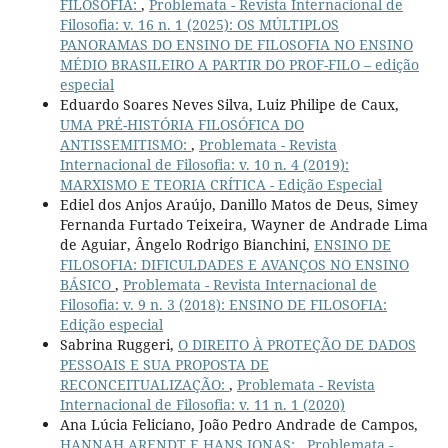
FILOSOFIA:
,
Problemata - Revista Internacional de
Filosofia: v. 16 n. 1 (2025): OS MÚLTIPLOS
PANORAMAS DO ENSINO DE FILOSOFIA NO ENSINO
MÉDIO BRASILEIRO A PARTIR DO PROF-FILO – edição
especial
Eduardo Soares Neves Silva, Luiz Philipe de Caux,
UMA PRÉ-HISTÓRIA FILOSÓFICA DO
ANTISSEMITISMO:
,
Problemata - Revista
Internacional de Filosofia: v. 10 n. 4 (2019):
MARXISMO E TEORIA CRÍTICA - Edição Especial
Ediel dos Anjos Araújo, Danillo Matos de Deus, Simey
Fernanda Furtado Teixeira, Wayner de Andrade Lima
de Aguiar, Ângelo Rodrigo Bianchini,
ENSINO DE
FILOSOFIA: DIFICULDADES E AVANÇOS NO ENSINO
BÁSICO
,
Problemata - Revista Internacional de
Filosofia: v. 9 n. 3 (2018): ENSINO DE FILOSOFIA:
Edição especial
Sabrina Ruggeri,
O DIREITO À PROTEÇÃO DE DADOS
PESSOAIS E SUA PROPOSTA DE
RECONCEITUALIZAÇÃO:
,
Problemata - Revista
Internacional de Filosofia: v. 11 n. 1 (2020)
Ana Lúcia Feliciano, João Pedro Andrade de Campos,
HANNAH ARENDT E HANS JONAS:
,
Problemata -