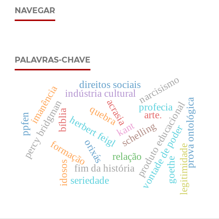
NAVEGAR
PALAVRAS-CHAVE
narcisismo
direitos sociais
imanência
indústria cultural
prova ontológica
acrasia
percy bridgman
produto educacional
profecia
quebra
bíblia
arte.
ppfen
herbert feigl
kant
schelling
vontade de poder
orixás
formação
legitimidade
relação
goethe
idosos
fim da história
seriedade