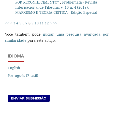
POR RECONHECIMENTO?
,
Problemata - Revista
Internacional de Filosofia: v. 10 n. 4 (2019):
MARXISMO E TEORIA CRÍTICA - Edição Especial
<<
<
3
4
5
6
7
8
9
10
11
12
>
>>
Você também pode
iniciar uma pesquisa avançada por
similaridade
para este artigo.
IDIOMA
English
Português (Brasil)
ENVIAR SUBMISSÃO