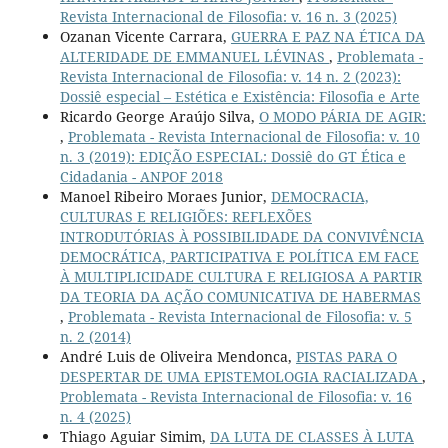
Revista Internacional de Filosofia: v. 16 n. 3 (2025)
Ozanan Vicente Carrara,
GUERRA E PAZ NA ÉTICA DA
ALTERIDADE DE EMMANUEL LÉVINAS
,
Problemata -
Revista Internacional de Filosofia: v. 14 n. 2 (2023):
Dossiê especial – Estética e Existência: Filosofia e Arte
Ricardo George Araújo Silva,
O MODO PÁRIA DE AGIR:
,
Problemata - Revista Internacional de Filosofia: v. 10
n. 3 (2019): EDIÇÃO ESPECIAL: Dossiê do GT Ética e
Cidadania - ANPOF 2018
Manoel Ribeiro Moraes Junior,
DEMOCRACIA,
CULTURAS E RELIGIÕES: REFLEXÕES
INTRODUTÓRIAS À POSSIBILIDADE DA CONVIVÊNCIA
DEMOCRÁTICA, PARTICIPATIVA E POLÍTICA EM FACE
À MULTIPLICIDADE CULTURA E RELIGIOSA A PARTIR
DA TEORIA DA AÇÃO COMUNICATIVA DE HABERMAS
,
Problemata - Revista Internacional de Filosofia: v. 5
n. 2 (2014)
André Luis de Oliveira Mendonca,
PISTAS PARA O
DESPERTAR DE UMA EPISTEMOLOGIA RACIALIZADA
,
Problemata - Revista Internacional de Filosofia: v. 16
n. 4 (2025)
Thiago Aguiar Simim,
DA LUTA DE CLASSES À LUTA