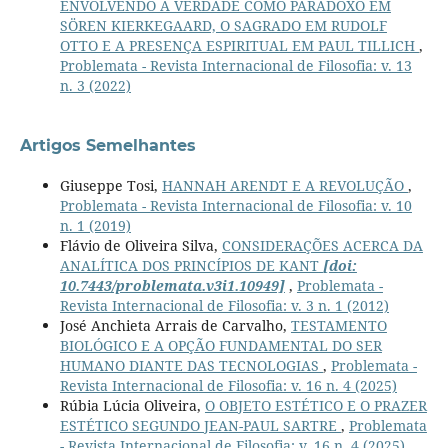
ENVOLVENDO A VERDADE COMO PARADOXO EM
SÖREN KIERKEGAARD, O SAGRADO EM RUDOLF
OTTO E A PRESENÇA ESPIRITUAL EM PAUL TILLICH
,
Problemata - Revista Internacional de Filosofia: v. 13
n. 3 (2022)
Artigos Semelhantes
Giuseppe Tosi,
HANNAH ARENDT E A REVOLUÇÃO
,
Problemata - Revista Internacional de Filosofia: v. 10
n. 1 (2019)
Flávio de Oliveira Silva,
CONSIDERAÇÕES ACERCA DA
ANALÍTICA DOS PRINCÍPIOS DE KANT
[doi:
10.7443/problemata.v3i1.10949]
,
Problemata -
Revista Internacional de Filosofia: v. 3 n. 1 (2012)
José Anchieta Arrais de Carvalho,
TESTAMENTO
BIOLÓGICO E A OPÇÃO FUNDAMENTAL DO SER
HUMANO DIANTE DAS TECNOLOGIAS
,
Problemata -
Revista Internacional de Filosofia: v. 16 n. 4 (2025)
Rúbia Lúcia Oliveira,
O OBJETO ESTÉTICO E O PRAZER
ESTÉTICO SEGUNDO JEAN-PAUL SARTRE
,
Problemata
- Revista Internacional de Filosofia: v. 16 n. 4 (2025)