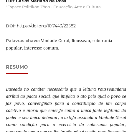
Luiz Carlos Mariano da Rosa
"Espaço Politikón Zôon - Educação, Arte e Cultura"
DOI:
https://doi.org/10.7443/22582
Vontade Geral, Rousseau, soberania
Palavras-chave:
popular, interesse comum.
RESUMO
Baseado no caráter necessário que a leitura rousseauniana
atribui ao pacto social, que implica o ato pelo qual o povo se
faz povo, convergindo para a constituição de um corpo
coletivo e moral que emerge como a única fonte legítima do
poder e seu único detentor, o artigo assinala a Vontade Geral
como condição para o exercício da soberania popular,
mostrando que o que se lhe impõe não é senão uma formação