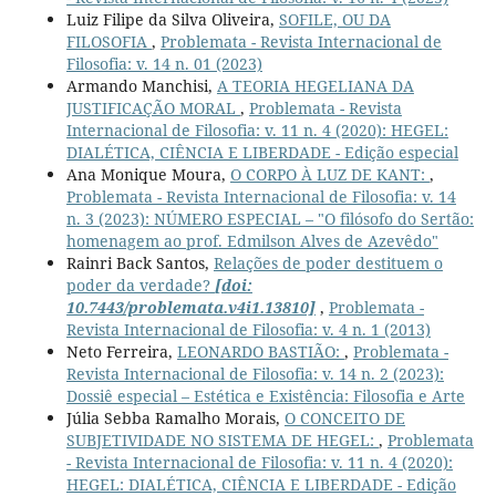
Luiz Filipe da Silva Oliveira,
SOFILE, OU DA
FILOSOFIA
,
Problemata - Revista Internacional de
Filosofia: v. 14 n. 01 (2023)
Armando Manchisi,
A TEORIA HEGELIANA DA
JUSTIFICAÇÃO MORAL
,
Problemata - Revista
Internacional de Filosofia: v. 11 n. 4 (2020): HEGEL:
DIALÉTICA, CIÊNCIA E LIBERDADE - Edição especial
Ana Monique Moura,
O CORPO À LUZ DE KANT:
,
Problemata - Revista Internacional de Filosofia: v. 14
n. 3 (2023): NÚMERO ESPECIAL – "O filósofo do Sertão:
homenagem ao prof. Edmilson Alves de Azevêdo"
Rainri Back Santos,
Relações de poder destituem o
poder da verdade?
[doi:
10.7443/problemata.v4i1.13810]
,
Problemata -
Revista Internacional de Filosofia: v. 4 n. 1 (2013)
Neto Ferreira,
LEONARDO BASTIÃO:
,
Problemata -
Revista Internacional de Filosofia: v. 14 n. 2 (2023):
Dossiê especial – Estética e Existência: Filosofia e Arte
Júlia Sebba Ramalho Morais,
O CONCEITO DE
SUBJETIVIDADE NO SISTEMA DE HEGEL:
,
Problemata
- Revista Internacional de Filosofia: v. 11 n. 4 (2020):
HEGEL: DIALÉTICA, CIÊNCIA E LIBERDADE - Edição