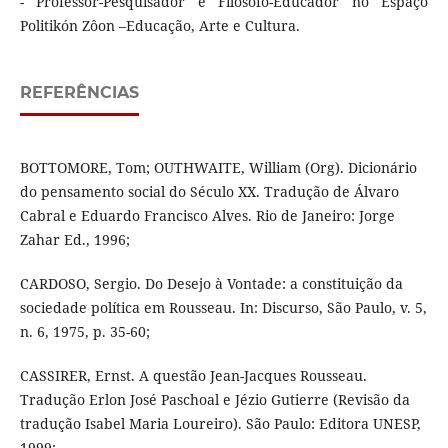
- Professor-Pesquisador e Filósofo-Educador no Espaço
Politikón Zôon –Educação, Arte e Cultura.
REFERÊNCIAS
BOTTOMORE, Tom; OUTHWAITE, William (Org). Dicionário
do pensamento social do Século XX. Tradução de Álvaro
Cabral e Eduardo Francisco Alves. Rio de Janeiro: Jorge
Zahar Ed., 1996;
CARDOSO, Sergio. Do Desejo à Vontade: a constituição da
sociedade política em Rousseau. In: Discurso, São Paulo, v. 5,
n. 6, 1975, p. 35-60;
CASSIRER, Ernst. A questão Jean-Jacques Rousseau.
Tradução Erlon José Paschoal e Jézio Gutierre (Revisão da
tradução Isabel Maria Loureiro). São Paulo: Editora UNESP,
1999;