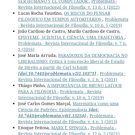
SER HUMANO Y EL COMPUTADOR
,
Problemata -
Revista Internacional de Filosofia: v. 13 n. 1 (2022)
Lucas Rocha Faustino,
OS RISCOS DO PENSAR
FILOSÓFICO EM TEMPOS AUTORITÁRIOS
,
Problemata
- Revista Internacional de Filosofia: v. 10 n. 5 (2019)
João Cardoso de Castro, Murilo Cardoso de Castro,
EPISTEME, SCIENTIA E CIÊNCIA: UMA TRAJETÓRIA
,
Problemata - Revista Internacional de Filosofia: v. 7 n.
2 (2016)
José Maria Arruda,
PARADOXOS DA DEMOCRACIA NO
LIBERALISMO: Crítica à concepção liberal de Estado
de Direito a partir de Carl Schmitt
[doi:10.7443/problemata.v2i1.10371]
,
Problemata -
Revista Internacional de Filosofia: v. 2 n. 1 (2011)
Thiago Pinho,
A IMPORTÂNCIA DE BRUNO LATOUR
PARA A FILOSOFIA
,
Problemata - Revista
Internacional de Filosofia: v. 10 n. 5 (2019)
José Carlos Gomes Marçal,
Matemática como uma
Ciência de Padrões: Epistemologia
[doi:
10.7443/problemata.v4i1.13254]
,
Problemata -
Revista Internacional de Filosofia: v. 4 n. 1 (2013)
Enoque Feitosa,
MARX E SPINOZA
,
Problemata -
Revista Internacional de Filosofia: v. 12 n. 2 (2021)