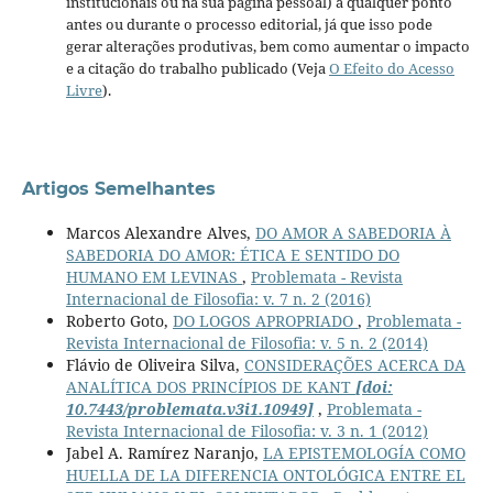
institucionais ou na sua página pessoal) a qualquer ponto
antes ou durante o processo editorial, já que isso pode
gerar alterações produtivas, bem como aumentar o impacto
e a citação do trabalho publicado (Veja
O Efeito do Acesso
Livre
).
Artigos Semelhantes
Marcos Alexandre Alves,
DO AMOR A SABEDORIA À
SABEDORIA DO AMOR: ÉTICA E SENTIDO DO
HUMANO EM LEVINAS
,
Problemata - Revista
Internacional de Filosofia: v. 7 n. 2 (2016)
Roberto Goto,
DO LOGOS APROPRIADO
,
Problemata -
Revista Internacional de Filosofia: v. 5 n. 2 (2014)
Flávio de Oliveira Silva,
CONSIDERAÇÕES ACERCA DA
ANALÍTICA DOS PRINCÍPIOS DE KANT
[doi:
10.7443/problemata.v3i1.10949]
,
Problemata -
Revista Internacional de Filosofia: v. 3 n. 1 (2012)
Jabel A. Ramírez Naranjo,
LA EPISTEMOLOGÍA COMO
HUELLA DE LA DIFERENCIA ONTOLÓGICA ENTRE EL