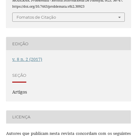
MODERNA.
Problemata - Revista Internacional De Filosofia
,
8
(2), 36–47.
https://doi.org/10.7443/problemata.v8i2.30923
Fomatos de Citação
EDIÇÃO
v. 8 n. 2 (2017)
SEÇÃO
Artigos
LICENÇA
Autores que publicam nesta revista concordam com os seguintes