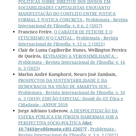
POLÍTICAS SOBRE DIREITOS DOS IDOSOS EM
SOCIABILIDADES CAPITALISTAS ENQUANTO
MANIFESTAÇÃO DO CONFLITO ENTRE JUSTIÇA
FORMAL E JUSTIÇA CONCRETA
,
Problemata - Revista
Internacional de Filosofia: v. 8 n. 2 (2017)
Francisco Freire,
O CARÁTER DE FETICHE E O
FETICHISMO N’O CAPITAL
,
Problemata - Revista
Internacional de Filosofia: v. 12 n. 2 (2021)
Clair de Luma Capiberibe Nunes, Wellington Pereira
de Queirós,
REVISANDO A VEROSSIMILHANÇA:
,
Problemata - Revista Internacional de Filosofia: v. 16
n. 3 (2025)
Marlon André Kamphorst, Neuro José Zambam,
PROSPECTOS DA SUSTENTABILIDADE E DA
DEMOCRACIA NA VISÃO DE AMARTYA SEN:
,
Problemata - Revista Internacional de Filosofia: v. 10
n. 3 (2019): EDIÇÃO ESPECIAL: Dossiê do GT Ética e
Cidadania - ANPOF 2018
Jorge Adriano Lubenow,
A DESPOLITIZAÇÃO DA
ESFERA PÚBLICA EM JÜRGEN HABERMAS SOB A
PERSPECTIVA SÓCIO-POLÍTICA
[doi:
10.7443/problemata.v3i1.12657]
,
Problemata -
Revista Internacional de Filosofia: v. 3 n. 1 (2012)