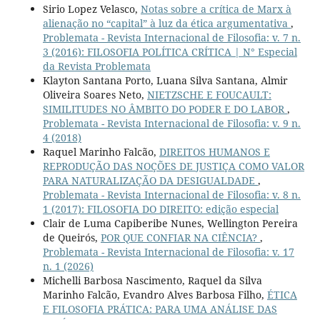
Sirio Lopez Velasco,
Notas sobre a crítica de Marx à
alienação no “capital” à luz da ética argumentativa
,
Problemata - Revista Internacional de Filosofia: v. 7 n.
3 (2016): FILOSOFIA POLÍTICA CRÍTICA | N° Especial
da Revista Problemata
Klayton Santana Porto, Luana Silva Santana, Almir
Oliveira Soares Neto,
NIETZSCHE E FOUCAULT:
SIMILITUDES NO ÂMBITO DO PODER E DO LABOR
,
Problemata - Revista Internacional de Filosofia: v. 9 n.
4 (2018)
Raquel Marinho Falcão,
DIREITOS HUMANOS E
REPRODUÇÃO DAS NOÇÕES DE JUSTIÇA COMO VALOR
PARA NATURALIZAÇÃO DA DESIGUALDADE
,
Problemata - Revista Internacional de Filosofia: v. 8 n.
1 (2017): FILOSOFIA DO DIREITO: edição especial
Clair de Luma Capiberibe Nunes, Wellington Pereira
de Queirós,
POR QUE CONFIAR NA CIÊNCIA?
,
Problemata - Revista Internacional de Filosofia: v. 17
n. 1 (2026)
Michelli Barbosa Nascimento, Raquel da Silva
Marinho Falcão, Evandro Alves Barbosa Filho,
ÉTICA
E FILOSOFIA PRÁTICA: PARA UMA ANÁLISE DAS