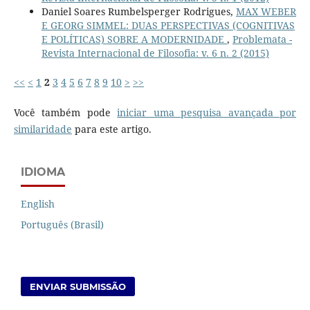
Daniel Soares Rumbelsperger Rodrigues,
MAX WEBER
E GEORG SIMMEL: DUAS PERSPECTIVAS (COGNITIVAS
E POLÍTICAS) SOBRE A MODERNIDADE
,
Problemata -
Revista Internacional de Filosofia: v. 6 n. 2 (2015)
<<
<
1
2
3
4
5
6
7
8
9
10
>
>>
Você também pode
iniciar uma pesquisa avançada por
similaridade
para este artigo.
IDIOMA
English
Português (Brasil)
ENVIAR SUBMISSÃO