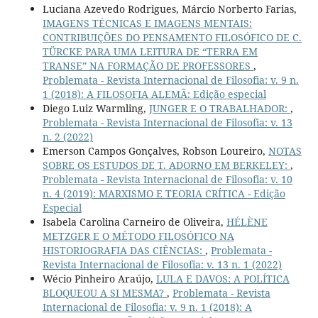
Luciana Azevedo Rodrigues, Márcio Norberto Farias,
IMAGENS TÉCNICAS E IMAGENS MENTAIS:
CONTRIBUIÇÕES DO PENSAMENTO FILOSÓFICO DE C.
TÜRCKE PARA UMA LEITURA DE “TERRA EM
TRANSE” NA FORMAÇÃO DE PROFESSORES
,
Problemata - Revista Internacional de Filosofia: v. 9 n.
1 (2018): A FILOSOFIA ALEMÃ: Edição especial
Diego Luiz Warmling,
JUNGER E O TRABALHADOR:
,
Problemata - Revista Internacional de Filosofia: v. 13
n. 2 (2022)
Emerson Campos Gonçalves, Robson Loureiro,
NOTAS
SOBRE OS ESTUDOS DE T. ADORNO EM BERKELEY:
,
Problemata - Revista Internacional de Filosofia: v. 10
n. 4 (2019): MARXISMO E TEORIA CRÍTICA - Edição
Especial
Isabela Carolina Carneiro de Oliveira,
HÉLÈNE
METZGER E O MÉTODO FILOSÓFICO NA
HISTORIOGRAFIA DAS CIÊNCIAS:
,
Problemata -
Revista Internacional de Filosofia: v. 13 n. 1 (2022)
Wécio Pinheiro Araújo,
LULA E DAVOS: A POLÍTICA
BLOQUEOU A SI MESMA?
,
Problemata - Revista
Internacional de Filosofia: v. 9 n. 1 (2018): A