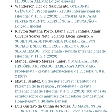
FILOSOFIA ALEMÃ: Edição especial
Wanderson Flor do Nascimento,
OYÈRÓNKẸ́
OYĚWÙMÍ:
,
Problemata - Revista Internacional de
Filosofia: v. 10 n. 2 (2019): FILOSOFIA AFRICANA:
PERTENCIMENTO, RESISTÊNCIA E EDUCAÇÃO –
Edição Especial
Klayton Santana Porto, Luana Silva Santana, Almir
Oliveira Soares Neto, Solange Lucas Ribeiro,
A
SUBJETIVIDADE PRODUZIDA POR IMPERATIVOS
SOCIAIS E SEUS REFLEXOS SOBRE O CORPO
SEXUALIZADO
,
Problemata - Revista Internacional de
Filosofia: v. 11 n. 1 (2020)
Manoel Ribeiro Moraes Junior,
O MATERIALISMO
HISTÓRICO REVISADO. HABERMAS APÓS MARX
,
Problemata - Revista Internacional de Filosofia: v. 8 n.
2 (2017)
Miguel Benítez,
Un dossier rouvert : L’auteur de
l’Examen de la religion
,
Problemata - Revista
Internacional de Filosofia: v. 4 n. 3 (2013): 100 anos de
estudos sobre os manuscritos filosóficos clandestinos:
Homenagem a Gustave Lanson
Luiz Gustavo da Cunha de Souza,
ÀS MARGENS DA
TEORIA DO RECONHECIMENTO:
,
Problemata - Revista