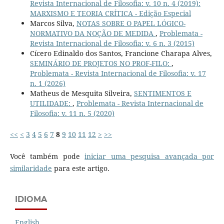
Revista Internacional de Filosofia: v. 10 n. 4 (2019):
MARXISMO E TEORIA CRÍTICA - Edição Especial
Marcos Silva,
NOTAS SOBRE O PAPEL LÓGICO-
NORMATIVO DA NOÇÃO DE MEDIDA
,
Problemata -
Revista Internacional de Filosofia: v. 6 n. 3 (2015)
Cícero Edinaldo dos Santos, Francione Charapa Alves,
SEMINÁRIO DE PROJETOS NO PROF-FILO:
,
Problemata - Revista Internacional de Filosofia: v. 17
n. 1 (2026)
Matheus de Mesquita Silveira,
SENTIMENTOS E
UTILIDADE:
,
Problemata - Revista Internacional de
Filosofia: v. 11 n. 5 (2020)
<<
<
3
4
5
6
7
8
9
10
11
12
>
>>
Você também pode
iniciar uma pesquisa avançada por
similaridade
para este artigo.
IDIOMA
English