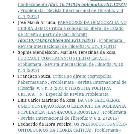
Conhecimento
[doi: 10.7443/problemata.v4i1.12784]
,
Problemata - Revista Internacional de Filosofia: v. 4
n. 1 (2013)
José Maria Arruda,
PARADOXOS DA DEMOCRACIA NO
LIBERALISMO: Crítica à concepção liberal de Estado
de Direito a partir de Carl Schmitt
[doi:10.7443/problemata.v2i1.10371]
,
Problemata -
Revista Internacional de Filosofia: v. 2 n. 1 (2011)
Sophie Mendelsohn, Marluza Terezinha da Rosa,
FOUCAULT COM LACAN: O SUJEITO EM ATO
,
Problemata - Revista Internacional de Filosofia: v. 10
n. 1 (2019)
Francisco Souza,
Crítica ao direito cosmopolita
habermasiano
,
Problemata - Revista Internacional de
Filosofia: v. 7 n. 3 (2016): FILOSOFIA POLÍTICA
CRÍTICA | N° Especial da Revista Problemata
Luiz Carlos Mariano da Rosa,
DA VONTADE GERAL
COMO CONDIÇÃO PARA O EXERCÍCIO DA SOBERANIA
POPULAR EM JEAN-JACQUES ROUSSEAU
,
Problemata
- Revista Internacional de Filosofia: v. 6 n. 2 (2015)
Leonardo da Hora Pereira,
OS PRESSUPOSTOS SÓCIO-
ONTOLÓGICOS DA TEORIA CRÍTICA:
,
Problemata -