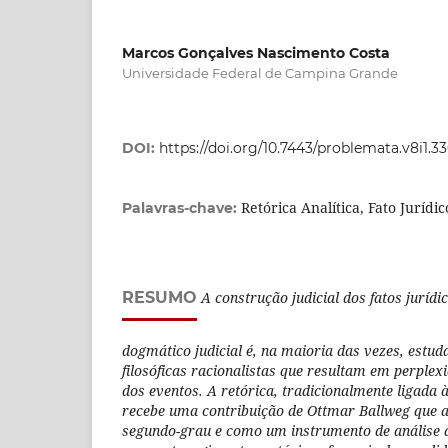
Marcos Gonçalves Nascimento Costa
Universidade Federal de Campina Grande
DOI:
https://doi.org/10.7443/problemata.v8i1.3
Retórica Analítica, Fato Jurídi
Palavras-chave:
RESUMO
A construção judicial dos fatos juríd
dogmático judicial é, na maioria das vezes, estud
filosóficas racionalistas que resultam em perplex
dos eventos. A retórica, tradicionalmente ligada
recebe uma contribuição de Ottmar Ballweg que 
segundo-grau e como um instrumento de análise qu