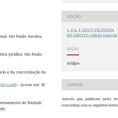
EDIÇÃO
v. 8 n. 1 (2017): FILOSOFIA
DO DIREITO: edição especial
nal. São Paulo: Saraiva,
SEÇÃO
tica jurídica. São Paulo:
Artigos
nário e da concretização da
ticos.pdf
>. Acesso em: 30
LICENÇA
Autores que publicam nesta rev
do pensamento de Hannah
concordam com os seguintes termo
989.