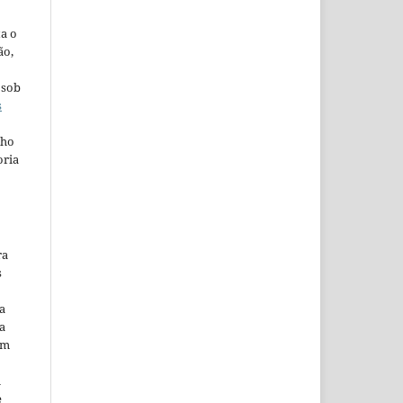
ta o
ão,
 sob
s
lho
oria
ra
s
a
a
em
m
e