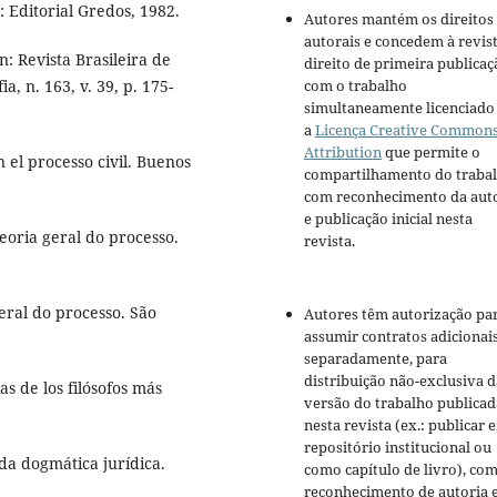
 Editorial Gredos, 1982.
Autores mantém os direitos
autorais e concedem à revis
n: Revista Brasileira de
direito de primeira publicaç
com o trabalho
ia, n. 163, v. 39, p. 175-
simultaneamente licenciado
a
Licença Creative Common
Attribution
que permite o
el processo civil. Buenos
compartilhamento do traba
com reconhecimento da aut
e publicação inicial nesta
oria geral do processo.
revista.
ral do processo. São
Autores têm autorização pa
assumir contratos adicionai
separadamente, para
distribuição não-exclusiva d
s de los filósofos más
versão do trabalho publicad
nesta revista (ex.: publicar 
repositório institucional ou
da dogmática jurídica.
como capítulo de livro), co
reconhecimento de autoria 