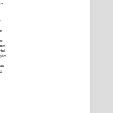
ta.
o
ne
ina
ntes
ial,
ações
ção
O