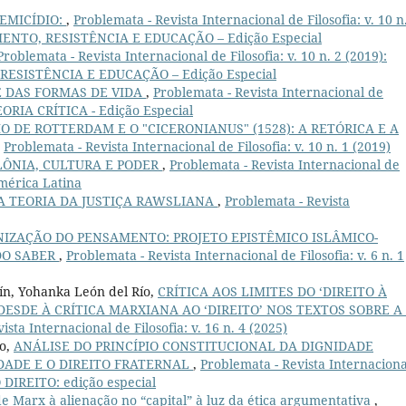
TEMICÍDIO:
,
Problemata - Revista Internacional de Filosofia: v. 10 n
ENTO, RESISTÊNCIA E EDUCAÇÃO – Edição Especial
Problemata - Revista Internacional de Filosofia: v. 10 n. 2 (2019):
ESISTÊNCIA E EDUCAÇÃO – Edição Especial
 DAS FORMAS DE VIDA
,
Problemata - Revista Internacional de
TEORIA CRÍTICA - Edição Especial
 DE ROTTERDAM E O "CICERONIANUS" (1528): A RETÓRICA E A
,
Problemata - Revista Internacional de Filosofia: v. 10 n. 1 (2019)
LÔNIA, CULTURA E PODER
,
Problemata - Revista Internacional de
 América Latina
A TEORIA DA JUSTIÇA RAWSLIANA
,
Problemata - Revista
IZAÇÃO DO PENSAMENTO: PROJETO EPISTÊMICO ISLÂMICO-
DO SABER
,
Problemata - Revista Internacional de Filosofia: v. 6 n. 1
ín, Yohanka León del Río,
CRÍTICA AOS LIMITES DO ‘DIREITO À
ESDE À CRÍTICA MARXIANA AO ‘DIREITO’ NOS TEXTOS SOBRE A 
sta Internacional de Filosofia: v. 16 n. 4 (2025)
do,
ANÁLISE DO PRINCÍPIO CONSTITUCIONAL DA DIGNIDADE
DADE E O DIREITO FRATERNAL
,
Problemata - Revista Internaciona
O DIREITO: edição especial
de Marx à alienação no “capital” à luz da ética argumentativa
,