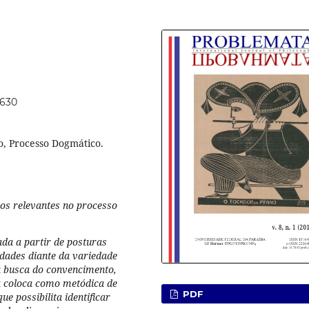
3630
co, Processo Dogmático.
icos relevantes no processo
ada a partir de posturas
idades diante da variedade
 à busca do convencimento,
a coloca como metódica de
PDF
e possibilita identificar