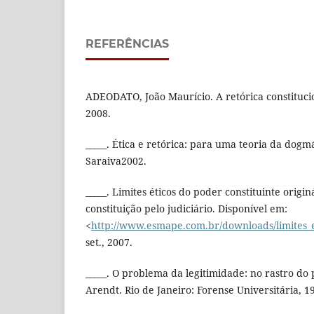
REFERÊNCIAS
ADEODATO, João Maurício. A retórica constitucio
2008.
_____. Ética e retórica: para uma teoria da dogmá
Saraiva2002.
_____. Limites éticos do poder constituinte origi
constituição pelo judiciário. Disponível em:
<
http://www.esmape.com.br/downloads/limites_e
set., 2007.
_____. O problema da legitimidade: no rastro 
Arendt. Rio de Janeiro: Forense Universitária, 1