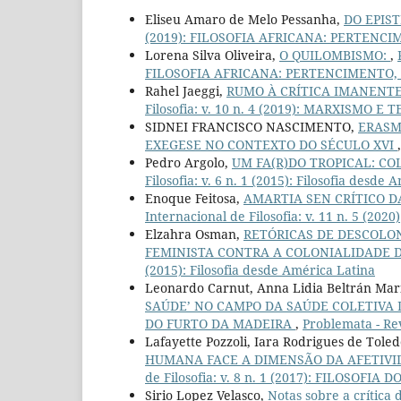
Eliseu Amaro de Melo Pessanha,
DO EPIS
(2019): FILOSOFIA AFRICANA: PERTENCIM
Lorena Silva Oliveira,
O QUILOMBISMO:
,
FILOSOFIA AFRICANA: PERTENCIMENTO, R
Rahel Jaeggi,
RUMO À CRÍTICA IMANENTE
Filosofia: v. 10 n. 4 (2019): MARXISMO E 
SIDNEI FRANCISCO NASCIMENTO,
ERASMO
EXEGESE NO CONTEXTO DO SÉCULO XVI
Pedro Argolo,
UM FA(R)DO TROPICAL: CO
Filosofia: v. 6 n. 1 (2015): Filosofia desde
Enoque Feitosa,
AMARTIA SEN CRÍTICO D
Internacional de Filosofia: v. 11 n. 5 (2020)
Elzahra Osman,
RETÓRICAS DE DESCOLON
FEMINISTA CONTRA A COLONIALIDADE 
(2015): Filosofia desde América Latina
Leonardo Carnut, Anna Lidia Beltrán Mar
SAÚDE’ NO CAMPO DA SAÚDE COLETIVA D
DO FURTO DA MADEIRA
,
Problemata - Revi
Lafayette Pozzoli, Iara Rodrigues de Tole
HUMANA FACE A DIMENSÃO DA AFETIVI
de Filosofia: v. 8 n. 1 (2017): FILOSOFIA D
Sirio Lopez Velasco,
Notas sobre a crítica 