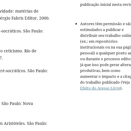
publicação inicial nesta revis
vidade: matérias de
rgio Fabris Editor, 2000.
Autores têm permissão e sã
estimulados a publicar e
socráticos. São Paulo:
distribuir seu trabalho onli
(ex.: em repositórios
institucionais ou na sua pág
o ceticismo. Rio de
pessoal) a qualquer ponto a
7.
ou durante o processo editor
já que isso pode gerar alter
produtivas, bem como
é-socráticos. São Paulo:
aumentar o impacto e a cita
do trabalho publicado (Veja
Efeito do Acesso Livre
).
 São Paulo: Nova
 Aristóteles. São Paulo: