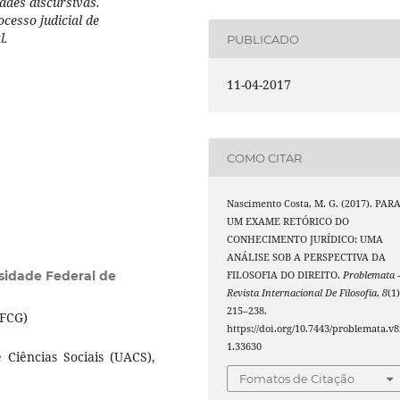
ades discursivas.
ocesso judicial de
l.
PUBLICADO
11-04-2017
COMO CITAR
Nascimento Costa, M. G. (2017). PAR
UM EXAME RETÓRICO DO
CONHECIMENTO JURÍDICO: UMA
ANÁLISE SOB A PERSPECTIVA DA
sidade Federal de
FILOSOFIA DO DIREITO.
Problemata 
Revista Internacional De Filosofia
,
8
(1)
215–238.
UFCG)
https://doi.org/10.7443/problemata.v8
1.33630
Ciências Sociais (UACS),
Fomatos de Citação