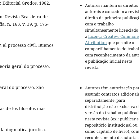
 Editorial Gredos, 1982.
Autores mantém os direitos
autorais e concedem à revis
n: Revista Brasileira de
direito de primeira publicaç
com o trabalho
ia, n. 163, v. 39, p. 175-
simultaneamente licenciado
a
Licença Creative Common
Attribution
que permite o
el processo civil. Buenos
compartilhamento do traba
com reconhecimento da aut
e publicação inicial nesta
oria geral do processo.
revista.
ral do processo. São
Autores têm autorização pa
assumir contratos adicionai
separadamente, para
distribuição não-exclusiva d
s de los filósofos más
versão do trabalho publicad
nesta revista (ex.: publicar 
repositório institucional ou
da dogmática jurídica.
como capítulo de livro), co
reconhecimento de autoria 