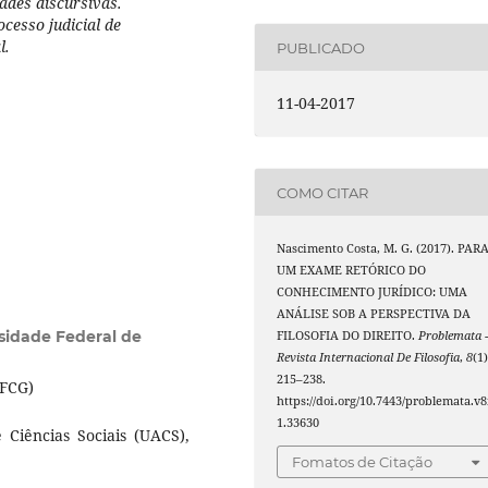
ades discursivas.
ocesso judicial de
l.
PUBLICADO
11-04-2017
COMO CITAR
Nascimento Costa, M. G. (2017). PAR
UM EXAME RETÓRICO DO
CONHECIMENTO JURÍDICO: UMA
ANÁLISE SOB A PERSPECTIVA DA
sidade Federal de
FILOSOFIA DO DIREITO.
Problemata 
Revista Internacional De Filosofia
,
8
(1)
215–238.
UFCG)
https://doi.org/10.7443/problemata.v8
1.33630
Ciências Sociais (UACS),
Fomatos de Citação