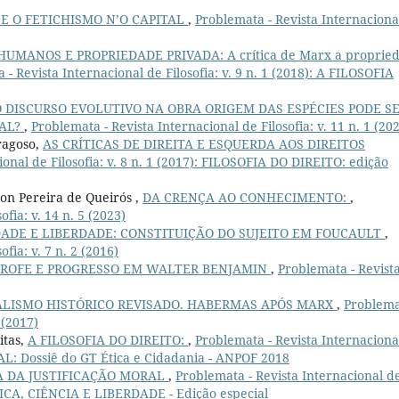
 E O FETICHISMO N’O CAPITAL
,
Problemata - Revista Internaciona
UMANOS E PROPRIEDADE PRIVADA: A crítica de Marx a proprie
 - Revista Internacional de Filosofia: v. 9 n. 1 (2018): A FILOSOFIA
O DISCURSO EVOLUTIVO NA OBRA ORIGEM DAS ESPÉCIES PODE S
RAL?
,
Problemata - Revista Internacional de Filosofia: v. 11 n. 1 (20
ragoso,
AS CRÍTICAS DE DIREITA E ESQUERDA AOS DIREITOS
ional de Filosofia: v. 8 n. 1 (2017): FILOSOFIA DO DIREITO: edição
on Pereira de Queirós ,
DA CRENÇA AO CONHECIMENTO:
,
fia: v. 14 n. 5 (2023)
DADE E LIBERDADE: CONSTITUIÇÃO DO SUJEITO EM FOUCAULT
,
fia: v. 7 n. 2 (2016)
TROFE E PROGRESSO EM WALTER BENJAMIN
,
Problemata - Revist
ALISMO HISTÓRICO REVISADO. HABERMAS APÓS MARX
,
Problema
 (2017)
itas,
A FILOSOFIA DO DIREITO:
,
Problemata - Revista Internaciona
IAL: Dossiê do GT Ética e Cidadania - ANPOF 2018
A DA JUSTIFICAÇÃO MORAL
,
Problemata - Revista Internacional d
ÉTICA, CIÊNCIA E LIBERDADE - Edição especial