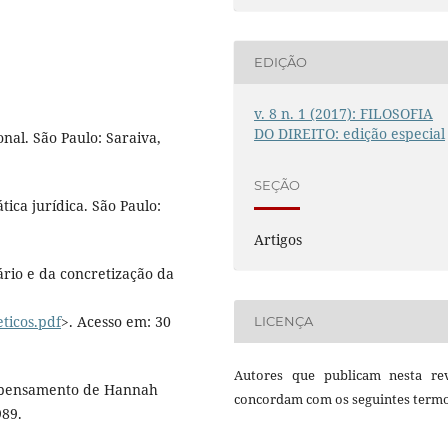
EDIÇÃO
v. 8 n. 1 (2017): FILOSOFIA
DO DIREITO: edição especial
nal. São Paulo: Saraiva,
SEÇÃO
tica jurídica. São Paulo:
Artigos
nário e da concretização da
ticos.pdf
>. Acesso em: 30
LICENÇA
Autores que publicam nesta rev
do pensamento de Hannah
concordam com os seguintes termo
989.