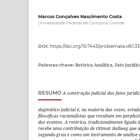
Marcos Gonçalves Nascimento Costa
Universidade Federal de Campina Grande
DOI:
https://doi.org/10.7443/problemata.v8i1.3
Retórica Analítica, Fato Jurídi
Palavras-chave:
RESUMO
A construção judicial dos fatos juríd
dogmático judicial é, na maioria das vezes, estud
filosóficas racionalistas que resultam em perplex
dos eventos. A retórica, tradicionalmente ligada
recebe uma contribuição de Ottmar Ballweg que 
segundo-grau e como um instrumento de análise qu