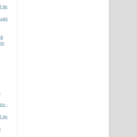
l de
dade
ER
20)
a
ta -
l de
e