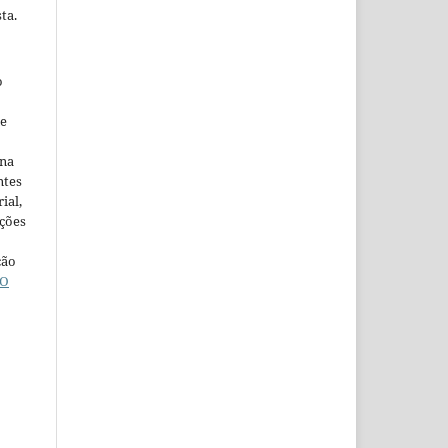
ta.
o
ne
ina
ntes
ial,
ações
ção
O