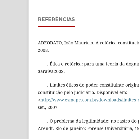
REFERÊNCIAS
ADEODATO, João Maurício. A retórica constitucio
2008.
_____. Ética e retórica: para uma teoria da dogmá
Saraiva2002.
_____. Limites éticos do poder constituinte origi
constituição pelo judiciário. Disponível em:
<
http://www.esmape.com.br/downloads/limites_e
set., 2007.
_____. O problema da legitimidade: no rastro 
Arendt. Rio de Janeiro: Forense Universitária, 1