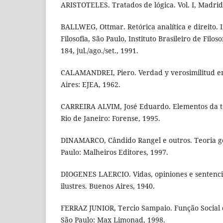
ARISTOTELES. Tratados de lógica. Vol. I, Madrid:
BALLWEG, Ottmar. Retórica analítica e direito. I
Filosofia, São Paulo, Instituto Brasileiro de Filosof
184, jul./ago./set., 1991.
CALAMANDREI, Piero. Verdad y verosimilitud en 
Aires: EJEA, 1962.
CARREIRA ALVIM, José Eduardo. Elementos da te
Rio de Janeiro: Forense, 1995.
DINAMARCO, Cândido Rangel e outros. Teoria ge
Paulo: Malheiros Editores, 1997.
DIOGENES LAERCIO. Vidas, opiniones e sentencia
ilustres. Buenos Aires, 1940.
FERRAZ JUNIOR, Tercio Sampaio. Função Social 
São Paulo: Max Limonad, 1998.