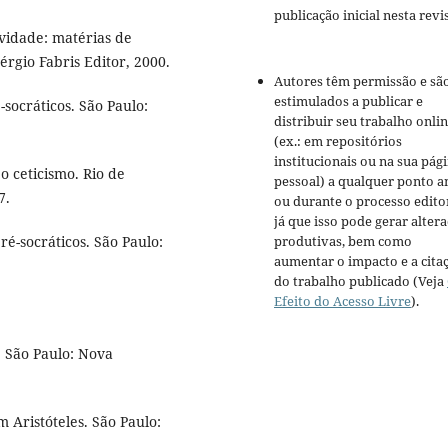
publicação inicial nesta revis
vidade: matérias de
rgio Fabris Editor, 2000.
Autores têm permissão e sã
estimulados a publicar e
socráticos. São Paulo:
distribuir seu trabalho onli
(ex.: em repositórios
institucionais ou na sua pág
o ceticismo. Rio de
pessoal) a qualquer ponto a
7.
ou durante o processo editor
já que isso pode gerar alter
produtivas, bem como
é-socráticos. São Paulo:
aumentar o impacto e a cita
do trabalho publicado (Veja
Efeito do Acesso Livre
).
 São Paulo: Nova
 Aristóteles. São Paulo: