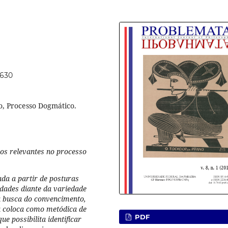
3630
co, Processo Dogmático.
icos relevantes no processo
ada a partir de posturas
idades diante da variedade
 à busca do convencimento,
a coloca como metódica de
PDF
e possibilita identificar