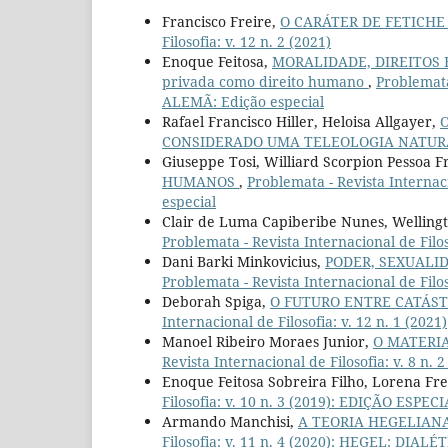
Francisco Freire,
O CARÁTER DE FETICHE
Filosofia: v. 12 n. 2 (2021)
Enoque Feitosa,
MORALIDADE, DIREITOS H
privada como direito humano
,
Problemata
ALEMÃ: Edição especial
Rafael Francisco Hiller, Heloisa Allgayer,
CONSIDERADO UMA TELEOLOGIA NATU
Giuseppe Tosi, Williard Scorpion Pessoa F
HUMANOS
,
Problemata - Revista Internac
especial
Clair de Luma Capiberibe Nunes, Wellingt
Problemata - Revista Internacional de Filoso
Dani Barki Minkovicius,
PODER, SEXUALI
Problemata - Revista Internacional de Filoso
Deborah Spiga,
O FUTURO ENTRE CATÁS
Internacional de Filosofia: v. 12 n. 1 (2021)
Manoel Ribeiro Moraes Junior,
O MATERI
Revista Internacional de Filosofia: v. 8 n. 2
Enoque Feitosa Sobreira Filho, Lorena Fre
Filosofia: v. 10 n. 3 (2019): EDIÇÃO ESPEC
Armando Manchisi,
A TEORIA HEGELIAN
Filosofia: v. 11 n. 4 (2020): HEGEL: DIAL