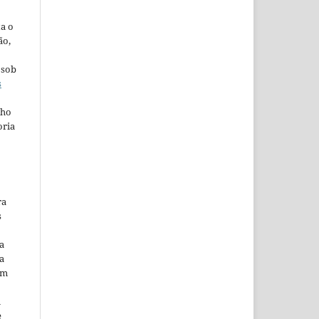
ta o
ão,
 sob
s
lho
oria
ra
s
a
a
em
m
e