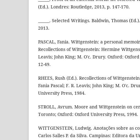
(Ed.). Londres: Routledge, 2013, p. 147-170.
______. Selected Writings. Baldwin, Thomas (Ed.)
2013.
PASCAL, Fania. Wittgenstein: a personal memoir.
Recollections of Wittgenstein: Hermine Wittgenste
Leavis; John King; M. O'c. Drury. Oxford: Oxford 
12-49.
RHEES, Rush (Ed.). Recollections of Wittgenstei
Fania Pascal; F. R. Leavis; John King; M. O'c. Dr
University Press, 1984.
STROLL, Avrum. Moore and Wittgenstein on cert
Toronto; Oxford: Oxford University Press, 1994.
WITTGENSTEIN, Ludwig. Anotações sobre as cor
Carlos Salles P. da Silva. Campinas: Editora da 