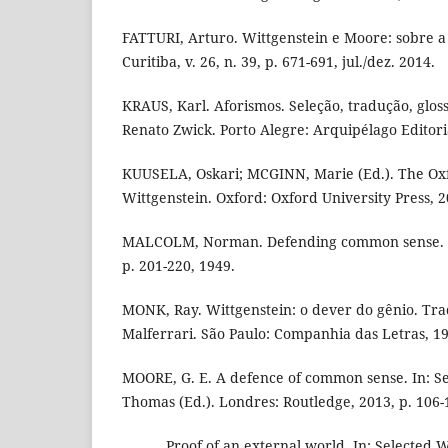
FATTURI, Arturo. Wittgenstein e Moore: sobre a
Curitiba, v. 26, n. 39, p. 671-691, jul./dez. 2014.
KRAUS, Karl. Aforismos. Seleção, tradução, glos
Renato Zwick. Porto Alegre: Arquipélago Editori
KUUSELA, Oskari; MCGINN, Marie (Ed.). The Ox
Wittgenstein. Oxford: Oxford University Press, 2
MALCOLM, Norman. Defending common sense. Ph
p. 201-220, 1949.
MONK, Ray. Wittgenstein: o dever do gênio. Tr
Malferrari. São Paulo: Companhia das Letras, 1
MOORE, G. E. A defence of common sense. In: Se
Thomas (Ed.). Londres: Routledge, 2013, p. 106-
______. Proof of an external world. In: Selected