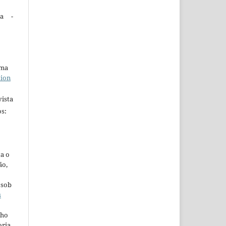
ta -
uma
tion
ista
s:
ta o
ão,
 sob
s
lho
oria