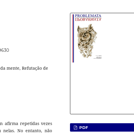
39630
a da mente, Refutação de
in afirma repetidas vezes
PDF
 nelas. No entanto, não