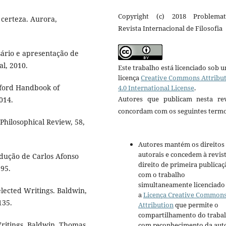
Copyright (c) 2018 Problema
 certeza. Aurora,
Revista Internacional de Filosofia
sário e apresentação de
al, 2010.
Este trabalho está licenciado sob 
licença
Creative Commons Attribu
ford Handbook of
4.0 International License
.
Autores que publicam nesta rev
014.
concordam com os seguintes termo
ilosophical Review, 58,
Autores mantém os direitos
autorais e concedem à revis
adução de Carlos Afonso
direito de primeira publicaç
995.
com o trabalho
simultaneamente licenciado
lected Writings. Baldwin,
a
Licença Creative Common
135.
Attribution
que permite o
compartilhamento do traba
 Writings. Baldwin, Thomas
com reconhecimento da aut