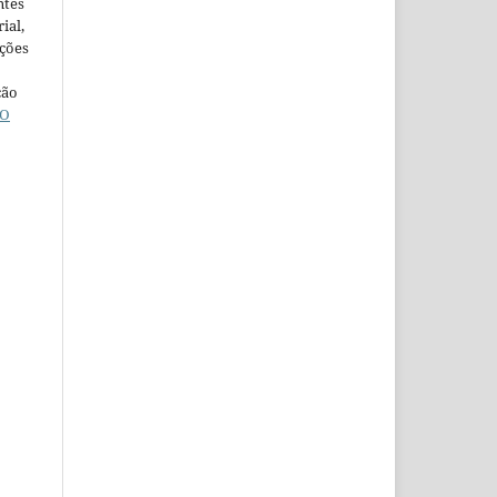
ntes
ial,
ações
ção
O