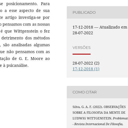
e posicionamento. Para
o a esse aspecto de sua
PUBLICADO
te artigo investiga-se por
ão pensamos com as nossas
17-12-2018 — Atualizado em
 é que Wittgenstein o fez
28-07-2022
em detrimento dos métodos
so, são analisadas algumas
VERSÕES
 que não pensamos com as
futação de G. E. Moore ao
28-07-2022 (2)
 e à psicanálise.
17-12-2018 (1)
COMO CITAR
Silva, G. A. F. (2022). OBSERVAÇÕES
SOBRE A FILOSOFIA DA MENTE DE
LUDWIG WITTGENSTEIN.
Problemat
- Revista Internacional De Filosofia
,