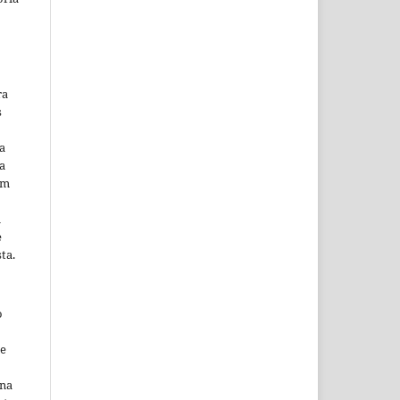
ra
s
a
a
em
m
e
ta.
o
ne
ina