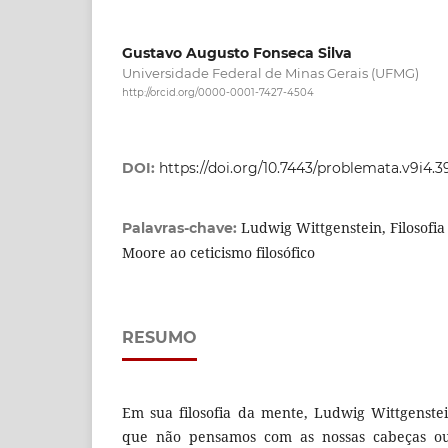
Gustavo Augusto Fonseca Silva
Universidade Federal de Minas Gerais (UFMG)
http://orcid.org/0000-0001-7427-4504
DOI:
https://doi.org/10.7443/problemata.v9i4.
Ludwig Wittgenstein, Filosofi
Palavras-chave:
Moore ao ceticismo filosófico
RESUMO
Em sua filosofia da mente, Ludwig Wittgenste
que não pensamos com as nossas cabeças ou