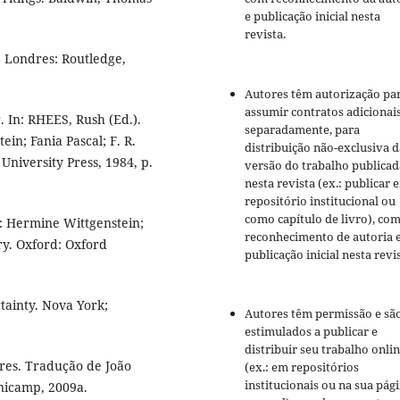
e publicação inicial nesta
revista.
. Londres: Routledge,
Autores têm autorização pa
assumir contratos adicionai
 In: RHEES, Rush (Ed.).
separadamente, para
in; Fania Pascal; F. R.
distribuição não-exclusiva d
University Press, 1984, p.
versão do trabalho publicad
nesta revista (ex.: publicar 
repositório institucional ou
como capítulo de livro), co
n: Hermine Wittgenstein;
reconhecimento de autoria 
ury. Oxford: Oxford
publicação inicial nesta revis
ainty. Nova York;
Autores têm permissão e sã
estimulados a publicar e
distribuir seu trabalho onli
es. Tradução de João
(ex.: em repositórios
institucionais ou na sua pág
Unicamp, 2009a.