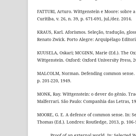
FATTURI, Arturo. Wittgenstein e Moore: sobre a
Curitiba, v. 26, n. 39, p. 671-691, jul./dez. 2014.
KRAUS, Karl. Aforismos. Seleção, tradução, glos
Renato Zwick. Porto Alegre: Arquipélago Editori
KUUSELA, Oskari; MCGINN, Marie (Ed.). The Ox
Wittgenstein. Oxford: Oxford University Press, 2
MALCOLM, Norman. Defending common sense. Ph
p. 201-220, 1949.
MONK, Ray. Wittgenstein: o dever do gênio. Tr
Malferrari. São Paulo: Companhia das Letras, 1
MOORE, G. E. A defence of common sense. In: Se
Thomas (Ed.). Londres: Routledge, 2013, p. 106-
______. Proof of an external world. In: Selected