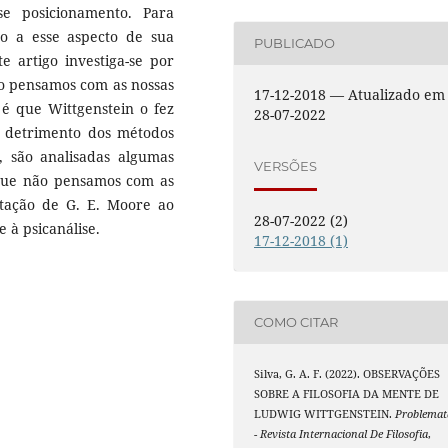
e posicionamento. Para
o a esse aspecto de sua
PUBLICADO
te artigo investiga-se por
ão pensamos com as nossas
17-12-2018 — Atualizado em
 é que Wittgenstein o fez
28-07-2022
em detrimento dos métodos
so, são analisadas algumas
VERSÕES
 que não pensamos com as
futação de G. E. Moore ao
28-07-2022 (2)
 e à psicanálise.
17-12-2018 (1)
COMO CITAR
Silva, G. A. F. (2022). OBSERVAÇÕES
SOBRE A FILOSOFIA DA MENTE DE
LUDWIG WITTGENSTEIN.
Problemat
- Revista Internacional De Filosofia
,