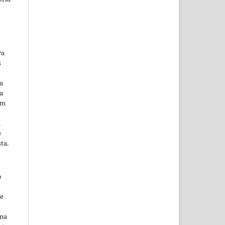
ra
s
a
a
em
m
e
ta.
o
ne
ina