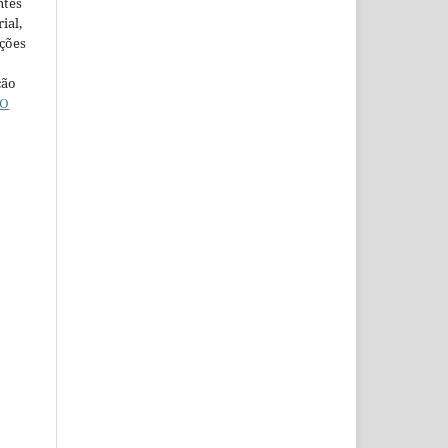
ntes
ial,
ações
ção
O