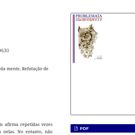
39630
a da mente, Refutação de
in afirma repetidas vezes
PDF
 nelas. No entanto, não