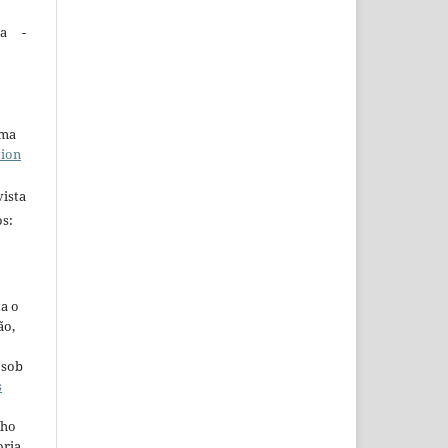
ta -
uma
tion
ista
s:
ta o
ão,
 sob
s
lho
oria