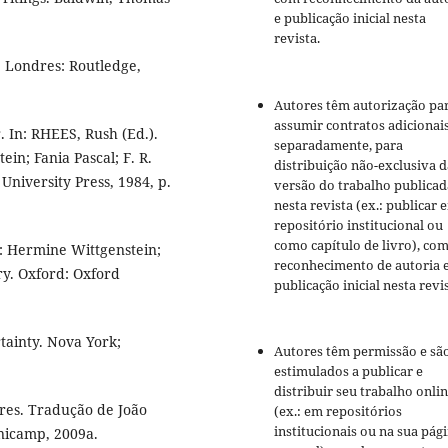
e publicação inicial nesta
revista.
. Londres: Routledge,
Autores têm autorização pa
assumir contratos adicionai
 In: RHEES, Rush (Ed.).
separadamente, para
in; Fania Pascal; F. R.
distribuição não-exclusiva d
University Press, 1984, p.
versão do trabalho publicad
nesta revista (ex.: publicar 
repositório institucional ou
como capítulo de livro), co
n: Hermine Wittgenstein;
reconhecimento de autoria 
ury. Oxford: Oxford
publicação inicial nesta revis
ainty. Nova York;
Autores têm permissão e sã
estimulados a publicar e
distribuir seu trabalho onli
es. Tradução de João
(ex.: em repositórios
institucionais ou na sua pág
Unicamp, 2009a.