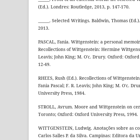
(Ed.). Londres: Routledge, 2013, p. 147-170.
______. Selected Writings. Baldwin, Thomas (Ed.)
2013.
PASCAL, Fania. Wittgenstein: a personal memoir.
Recollections of Wittgenstein: Hermine Wittgenste
Leavis; John King; M. O'c. Drury. Oxford: Oxford 
12-49.
RHEES, Rush (Ed.). Recollections of Wittgenstei
Fania Pascal; F. R. Leavis; John King; M. O'c. Dr
University Press, 1984.
STROLL, Avrum. Moore and Wittgenstein on cert
Toronto; Oxford: Oxford University Press, 1994.
WITTGENSTEIN, Ludwig. Anotações sobre as cor
Carlos Salles P. da Silva. Campinas: Editora da 