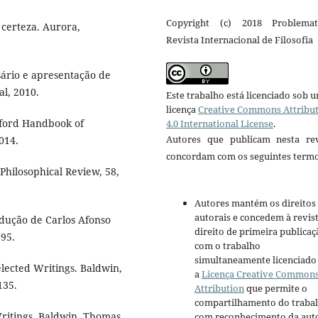
Copyright (c) 2018 Problema
 certeza. Aurora,
Revista Internacional de Filosofia
sário e apresentação de
al, 2010.
Este trabalho está licenciado sob 
licença
Creative Commons Attribu
ford Handbook of
4.0 International License
.
Autores que publicam nesta rev
014.
concordam com os seguintes termo
ilosophical Review, 58,
Autores mantém os direitos
autorais e concedem à revis
adução de Carlos Afonso
direito de primeira publicaç
995.
com o trabalho
simultaneamente licenciado
lected Writings. Baldwin,
a
Licença Creative Common
135.
Attribution
que permite o
compartilhamento do traba
 Writings. Baldwin, Thomas
com reconhecimento da aut