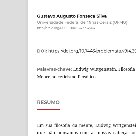
Gustavo Augusto Fonseca Silva
Universidade Federal de Minas Gerais (UFMG)
http://orcid.org/0000-0001-7427-4504
DOI:
https://doi.org/10.7443/problemata.v9i4.
Ludwig Wittgenstein, Filosofi
Palavras-chave:
Moore ao ceticismo filosófico
RESUMO
Em sua filosofia da mente, Ludwig Wittgenste
que não pensamos com as nossas cabeças ou