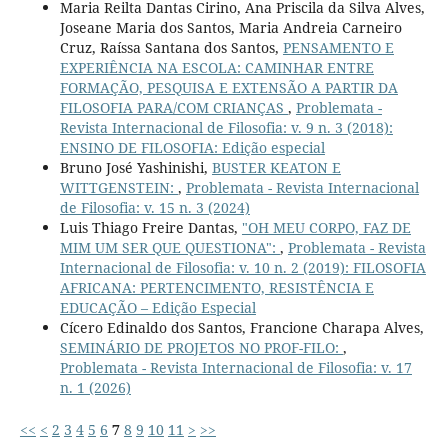
Maria Reilta Dantas Cirino, Ana Priscila da Silva Alves,
Joseane Maria dos Santos, Maria Andreia Carneiro
Cruz, Raíssa Santana dos Santos,
PENSAMENTO E
EXPERIÊNCIA NA ESCOLA: CAMINHAR ENTRE
FORMAÇÃO, PESQUISA E EXTENSÃO A PARTIR DA
FILOSOFIA PARA/COM CRIANÇAS
,
Problemata -
Revista Internacional de Filosofia: v. 9 n. 3 (2018):
ENSINO DE FILOSOFIA: Edição especial
Bruno José Yashinishi,
BUSTER KEATON E
WITTGENSTEIN:
,
Problemata - Revista Internacional
de Filosofia: v. 15 n. 3 (2024)
Luis Thiago Freire Dantas,
"OH MEU CORPO, FAZ DE
MIM UM SER QUE QUESTIONA":
,
Problemata - Revista
Internacional de Filosofia: v. 10 n. 2 (2019): FILOSOFIA
AFRICANA: PERTENCIMENTO, RESISTÊNCIA E
EDUCAÇÃO – Edição Especial
Cícero Edinaldo dos Santos, Francione Charapa Alves,
SEMINÁRIO DE PROJETOS NO PROF-FILO:
,
Problemata - Revista Internacional de Filosofia: v. 17
n. 1 (2026)
<<
<
2
3
4
5
6
7
8
9
10
11
>
>>