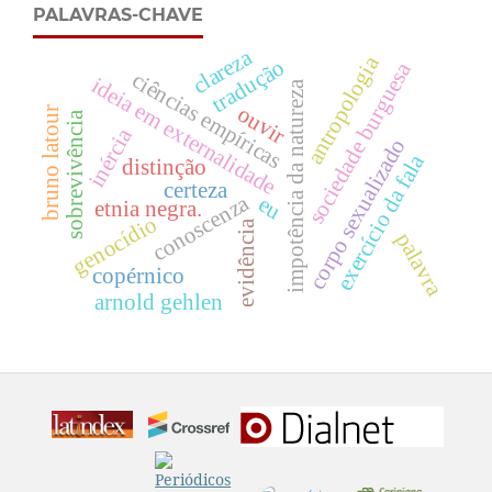
PALAVRAS-CHAVE
clareza
antropologia
tradução
sociedade burguesa
ciências empíricas
ideia em externalidade
impotência da natureza
ouvir
bruno latour
sobrevivência
inércia
corpo sexualizado
exercício da fala
distinção
certeza
conoscenza
eu
etnia negra.
genocídio
evidência
palavra
copérnico
arnold gehlen