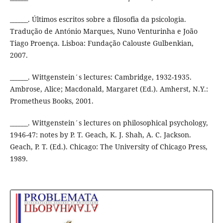
______. Últimos escritos sobre a filosofia da psicologia.
Tradução de António Marques, Nuno Venturinha e João
Tiago Proença. Lisboa: Fundação Calouste Gulbenkian,
2007.
______. Wittgenstein´s lectures: Cambridge, 1932-1935.
Ambrose, Alice; Macdonald, Margaret (Ed.). Amherst, N.Y.:
Prometheus Books, 2001.
______. Wittgenstein´s lectures on philosophical psychology,
1946-47: notes by P. T. Geach, K. J. Shah, A. C. Jackson.
Geach, P. T. (Ed.). Chicago: The University of Chicago Press,
1989.