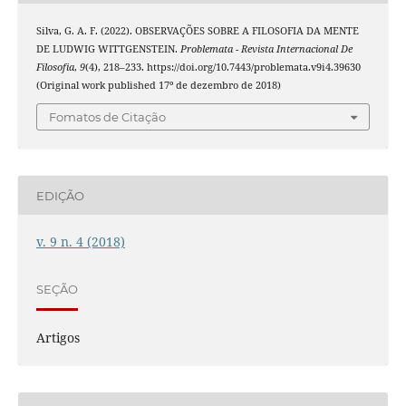
Silva, G. A. F. (2022). OBSERVAÇÕES SOBRE A FILOSOFIA DA MENTE
DE LUDWIG WITTGENSTEIN.
Problemata - Revista Internacional De
Filosofia
,
9
(4), 218–233. https://doi.org/10.7443/problemata.v9i4.39630
(Original work published 17º de dezembro de 2018)
Fomatos de Citação
EDIÇÃO
v. 9 n. 4 (2018)
SEÇÃO
Artigos