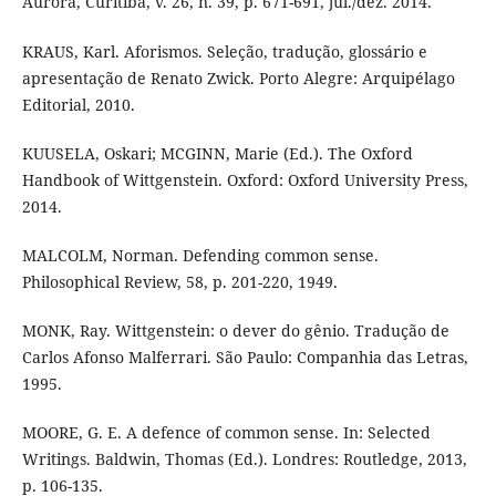
Aurora, Curitiba, v. 26, n. 39, p. 671-691, jul./dez. 2014.
KRAUS, Karl. Aforismos. Seleção, tradução, glossário e
apresentação de Renato Zwick. Porto Alegre: Arquipélago
Editorial, 2010.
KUUSELA, Oskari; MCGINN, Marie (Ed.). The Oxford
Handbook of Wittgenstein. Oxford: Oxford University Press,
2014.
MALCOLM, Norman. Defending common sense.
Philosophical Review, 58, p. 201-220, 1949.
MONK, Ray. Wittgenstein: o dever do gênio. Tradução de
Carlos Afonso Malferrari. São Paulo: Companhia das Letras,
1995.
MOORE, G. E. A defence of common sense. In: Selected
Writings. Baldwin, Thomas (Ed.). Londres: Routledge, 2013,
p. 106-135.