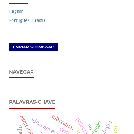
English
Português (Brasil)
ENVIAR SUBMISSÃO
NAVEGAR
PALAVRAS-CHAVE
soberania.
exercício da fala
ideia em externalidade
palavra
tradução
eu
certeza