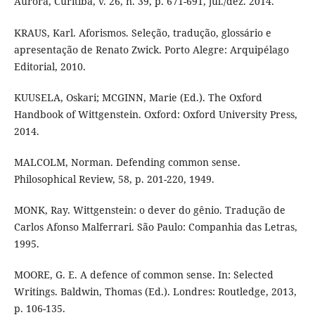
Aurora, Curitiba, v. 26, n. 39, p. 671-691, jul./dez. 2014.
KRAUS, Karl. Aforismos. Seleção, tradução, glossário e
apresentação de Renato Zwick. Porto Alegre: Arquipélago
Editorial, 2010.
KUUSELA, Oskari; MCGINN, Marie (Ed.). The Oxford
Handbook of Wittgenstein. Oxford: Oxford University Press,
2014.
MALCOLM, Norman. Defending common sense.
Philosophical Review, 58, p. 201-220, 1949.
MONK, Ray. Wittgenstein: o dever do gênio. Tradução de
Carlos Afonso Malferrari. São Paulo: Companhia das Letras,
1995.
MOORE, G. E. A defence of common sense. In: Selected
Writings. Baldwin, Thomas (Ed.). Londres: Routledge, 2013,
p. 106-135.