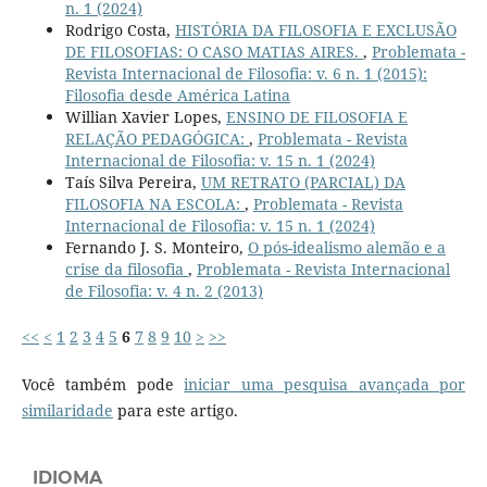
n. 1 (2024)
Rodrigo Costa,
HISTÓRIA DA FILOSOFIA E EXCLUSÃO
DE FILOSOFIAS: O CASO MATIAS AIRES.
,
Problemata -
Revista Internacional de Filosofia: v. 6 n. 1 (2015):
Filosofia desde América Latina
Willian Xavier Lopes,
ENSINO DE FILOSOFIA E
RELAÇÃO PEDAGÓGICA:
,
Problemata - Revista
Internacional de Filosofia: v. 15 n. 1 (2024)
Taís Silva Pereira,
UM RETRATO (PARCIAL) DA
FILOSOFIA NA ESCOLA:
,
Problemata - Revista
Internacional de Filosofia: v. 15 n. 1 (2024)
Fernando J. S. Monteiro,
O pós-idealismo alemão e a
crise da filosofia
,
Problemata - Revista Internacional
de Filosofia: v. 4 n. 2 (2013)
<<
<
1
2
3
4
5
6
7
8
9
10
>
>>
Você também pode
iniciar uma pesquisa avançada por
similaridade
para este artigo.
IDIOMA