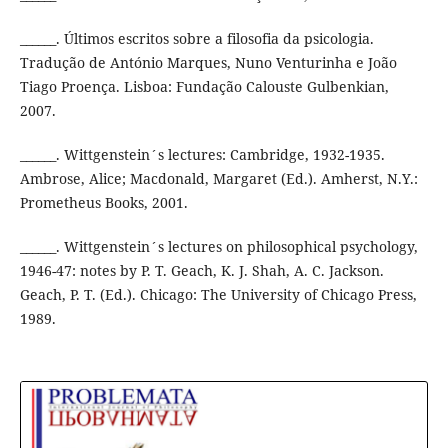
______. Últimos escritos sobre a filosofia da psicologia.
Tradução de António Marques, Nuno Venturinha e João
Tiago Proença. Lisboa: Fundação Calouste Gulbenkian,
2007.
______. Wittgenstein´s lectures: Cambridge, 1932-1935.
Ambrose, Alice; Macdonald, Margaret (Ed.). Amherst, N.Y.:
Prometheus Books, 2001.
______. Wittgenstein´s lectures on philosophical psychology,
1946-47: notes by P. T. Geach, K. J. Shah, A. C. Jackson.
Geach, P. T. (Ed.). Chicago: The University of Chicago Press,
1989.