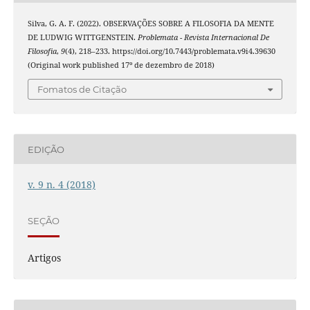
Silva, G. A. F. (2022). OBSERVAÇÕES SOBRE A FILOSOFIA DA MENTE
DE LUDWIG WITTGENSTEIN.
Problemata - Revista Internacional De
Filosofia
,
9
(4), 218–233. https://doi.org/10.7443/problemata.v9i4.39630
(Original work published 17º de dezembro de 2018)
Fomatos de Citação
EDIÇÃO
v. 9 n. 4 (2018)
SEÇÃO
Artigos