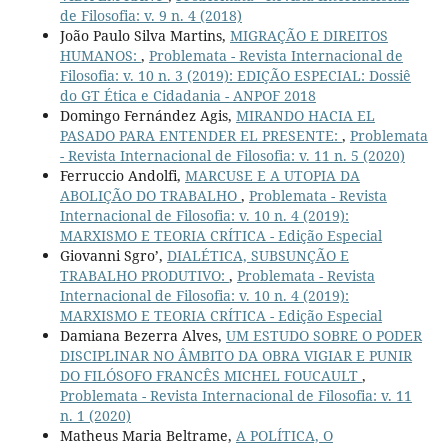
de Filosofia: v. 9 n. 4 (2018)
João Paulo Silva Martins,
MIGRAÇÃO E DIREITOS
HUMANOS:
,
Problemata - Revista Internacional de
Filosofia: v. 10 n. 3 (2019): EDIÇÃO ESPECIAL: Dossiê
do GT Ética e Cidadania - ANPOF 2018
Domingo Fernández Agis,
MIRANDO HACIA EL
PASADO PARA ENTENDER EL PRESENTE:
,
Problemata
- Revista Internacional de Filosofia: v. 11 n. 5 (2020)
Ferruccio Andolfi,
MARCUSE E A UTOPIA DA
ABOLIÇÃO DO TRABALHO
,
Problemata - Revista
Internacional de Filosofia: v. 10 n. 4 (2019):
MARXISMO E TEORIA CRÍTICA - Edição Especial
Giovanni Sgro’,
DIALÉTICA, SUBSUNÇÃO E
TRABALHO PRODUTIVO:
,
Problemata - Revista
Internacional de Filosofia: v. 10 n. 4 (2019):
MARXISMO E TEORIA CRÍTICA - Edição Especial
Damiana Bezerra Alves,
UM ESTUDO SOBRE O PODER
DISCIPLINAR NO ÂMBITO DA OBRA VIGIAR E PUNIR
DO FILÓSOFO FRANCÊS MICHEL FOUCAULT
,
Problemata - Revista Internacional de Filosofia: v. 11
n. 1 (2020)
Matheus Maria Beltrame,
A POLÍTICA, O