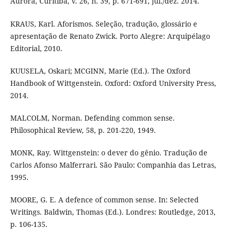
Aurora, Curitiba, v. 26, n. 39, p. 671-691, jul./dez. 2014.
KRAUS, Karl. Aforismos. Seleção, tradução, glossário e
apresentação de Renato Zwick. Porto Alegre: Arquipélago
Editorial, 2010.
KUUSELA, Oskari; MCGINN, Marie (Ed.). The Oxford
Handbook of Wittgenstein. Oxford: Oxford University Press,
2014.
MALCOLM, Norman. Defending common sense.
Philosophical Review, 58, p. 201-220, 1949.
MONK, Ray. Wittgenstein: o dever do gênio. Tradução de
Carlos Afonso Malferrari. São Paulo: Companhia das Letras,
1995.
MOORE, G. E. A defence of common sense. In: Selected
Writings. Baldwin, Thomas (Ed.). Londres: Routledge, 2013,
p. 106-135.