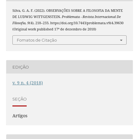
Silva, G. A. F. (2022). OBSERVAÇÕES SOBRE A FILOSOFIA DA MENTE
DE LUDWIG WITTGENSTEIN.
Problemata - Revista Internacional De
Filosofia
,
9
(4), 218–233. https://doi.org/10.7443/problemata.v9i4.39630
(Original work published 17º de dezembro de 2018)
Fomatos de Citação
EDIÇÃO
v. 9 n. 4 (2018)
SEÇÃO
Artigos