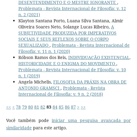
DESENTENDIMENTO E O MESTRE IGNORANTE
,
Problemata - Revista Internacional de Filosofia: v. 12
n. 2 (2021)
Klayton Santana Porto, Luana Silva Santana, Almir
Oliveira Soares Neto, Solange Lucas Ribeiro,
A
SUBJETIVIDADE PRODUZIDA POR IMPERATIVOS
SOCIAIS E SEUS REFLEXOS SOBRE O CORPO
SEXUALIZADO
,
Problemata - Revista Internacional de
Filosofia: v. 11 n. 1 (2020)
Róbson Ramos dos Reis,
INDIVIDUAÇÃO EXISTENCIAL,
HISTORICIDADE E O ENIGMA DO MOVIMENTO
,
Problemata - Revista Internacional de Filosofia: v. 10
n. 1 (2019)
Angela Michelis,
FILOSOFIA DA PRÁXIS NA OBRA DE
ANTONIO GRAMSCI
,
Problemata - Revista
Internacional de Filosofia: v. 9 n. 2 (2018)
<<
<
78
79
80
81
82
83
84
85
86
87
>
>>
Você também pode
iniciar uma pesquisa avançada por
similaridade
para este artigo.