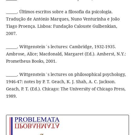
______. Últimos escritos sobre a filosofia da psicologia.
Tradução de António Marques, Nuno Venturinha e João
Tiago Proença. Lisboa: Fundação Calouste Gulbenkian,
2007.
______. Wittgenstein´s lectures: Cambridge, 1932-1935.
Ambrose, Alice; Macdonald, Margaret (Ed.). Amherst, N.Y.:
Prometheus Books, 2001.
______. Wittgenstein´s lectures on philosophical psychology,
1946-47: notes by P. T. Geach, K. J. Shah, A. C. Jackson.
Geach, P. T. (Ed.). Chicago: The University of Chicago Press,
1989.