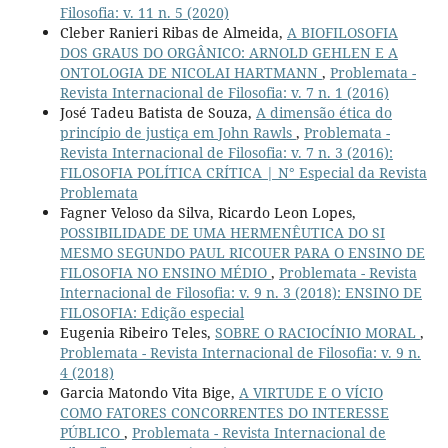
Filosofia: v. 11 n. 5 (2020)
Cleber Ranieri Ribas de Almeida,
A BIOFILOSOFIA
DOS GRAUS DO ORGÂNICO: ARNOLD GEHLEN E A
ONTOLOGIA DE NICOLAI HARTMANN
,
Problemata -
Revista Internacional de Filosofia: v. 7 n. 1 (2016)
José Tadeu Batista de Souza,
A dimensão ética do
princípio de justiça em John Rawls
,
Problemata -
Revista Internacional de Filosofia: v. 7 n. 3 (2016):
FILOSOFIA POLÍTICA CRÍTICA | N° Especial da Revista
Problemata
Fagner Veloso da Silva, Ricardo Leon Lopes,
POSSIBILIDADE DE UMA HERMENÊUTICA DO SI
MESMO SEGUNDO PAUL RICOUER PARA O ENSINO DE
FILOSOFIA NO ENSINO MÉDIO
,
Problemata - Revista
Internacional de Filosofia: v. 9 n. 3 (2018): ENSINO DE
FILOSOFIA: Edição especial
Eugenia Ribeiro Teles,
SOBRE O RACIOCÍNIO MORAL
,
Problemata - Revista Internacional de Filosofia: v. 9 n.
4 (2018)
Garcia Matondo Vita Bige,
A VIRTUDE E O VÍCIO
COMO FATORES CONCORRENTES DO INTERESSE
PÚBLICO
,
Problemata - Revista Internacional de