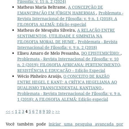
Filosofia: v. 15 n. 2 (2024)
Matheus Maria Beltrame,
A CONCEPÇÃO DE
EMANCIPAÇÃO EM JÜRGEN HABERMAS
,
Problemata -
Revista Internacional de Filosofia: v. 9 n. 1 (2018): A
FILOSOFIA ALEMÃ: Edição especial
Matheus de Mesquita Silveira,
A RELAÇÃO ENTRE
SENTIMENTOS, UTILIDADE E SIMPATIA NA
FILOSOFIA MORAL DE HUME
,
Problemata - Revista
Internacional de Filosofia: v. 9 n. 2 (2018)
Eliseu Amaro de Melo Pessanha,
DO EPISTEMICÍDIO:
,
Problemata - Revista Internacional de Filosofia: v. 10
n. 2 (2019): FILOSOFIA AFRICANA: PERTENCIMENTO,
RESISTÊNCIA E EDUCAÇÃO – Edição Especial
Wécio Pinheiro Araújo,
O CONCEITO DE RAZÃO
ENTRE HEGEL E KANT: A CRÍTICA HEGELIANA AO
DUALISMO TRANSCENDENTAL KANTIANO
,
Problemata - Revista Internacional de Filosofia: v. 9 n.
1 (2018): A FILOSOFIA ALEMÃ: Edição especial
<<
<
1
2
3
4
5
6
7
8
9
10
>
>>
Você também pode
iniciar uma pesquisa avançada por