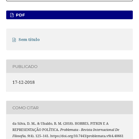
PDF
Sem título
PUBLICADO
17-12-2018
COMO CITAR
da Silva, D. M., & Ubaldo, B. M. (2018). HOBBES, PITKIN E A
REPRESENTAÇÃO POLÍTICA.
Problemata - Revista Internacional De
Filosofia
,
9
(4), 125–141. https://doi.org/10.7443/problemata.v9i4.40661