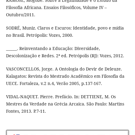
RAMOSE, Mogobe. Sobre a Legitimidade e o Estudo da
Filosofia Africana. Ensaios Filosóficos, Volume IV –
Outubro/2011.
SODRÉ, Muniz. Claros e Escuros: Identidade, povo e mídia
no Brasil. Petrópolis: Vozes, 2000.
______. Reinventando a Educação: Diversidade,
Descolonização e Redes. 2ª ed. Petrópolis (RJ): Vozes, 2012.
VASCONCELLOS, Jorge. A Ontologia do Devir de Deleuze.
Kalagatos: Revista do Mestrado Acadêmico em Filosofia da
UECE. Fortaleza, v.2 n.4, Verão 2005, p.137-167.
VIDAL-NAQUET. Pierre. Prefácio. In: DETTIENE, M. Os
Mestres da Verdade na Grécia Arcaica. São Paulo: Martins
Fontes, 2013. P.7-11.