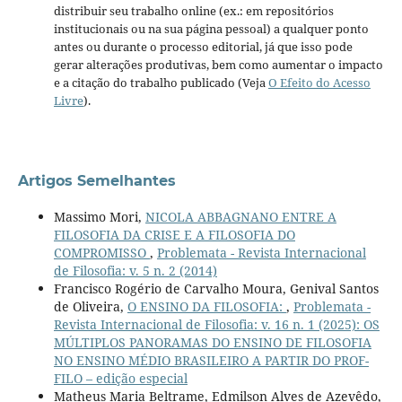
distribuir seu trabalho online (ex.: em repositórios
institucionais ou na sua página pessoal) a qualquer ponto
antes ou durante o processo editorial, já que isso pode
gerar alterações produtivas, bem como aumentar o impacto
e a citação do trabalho publicado (Veja
O Efeito do Acesso
Livre
).
Artigos Semelhantes
Massimo Mori,
NICOLA ABBAGNANO ENTRE A
FILOSOFIA DA CRISE E A FILOSOFIA DO
COMPROMISSO
,
Problemata - Revista Internacional
de Filosofia: v. 5 n. 2 (2014)
Francisco Rogério de Carvalho Moura, Genival Santos
de Oliveira,
O ENSINO DA FILOSOFIA:
,
Problemata -
Revista Internacional de Filosofia: v. 16 n. 1 (2025): OS
MÚLTIPLOS PANORAMAS DO ENSINO DE FILOSOFIA
NO ENSINO MÉDIO BRASILEIRO A PARTIR DO PROF-
FILO – edição especial
Matheus Maria Beltrame, Edmilson Alves de Azevêdo,