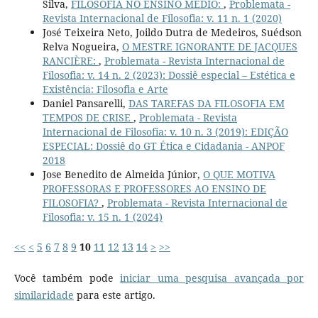
Silva,
FILOSOFIA NO ENSINO MÉDIO:
,
Problemata -
Revista Internacional de Filosofia: v. 11 n. 1 (2020)
José Teixeira Neto, Joildo Dutra de Medeiros, Suédson
Relva Nogueira,
O MESTRE IGNORANTE DE JACQUES
RANCIÈRE:
,
Problemata - Revista Internacional de
Filosofia: v. 14 n. 2 (2023): Dossiê especial – Estética e
Existência: Filosofia e Arte
Daniel Pansarelli,
DAS TAREFAS DA FILOSOFIA EM
TEMPOS DE CRISE
,
Problemata - Revista
Internacional de Filosofia: v. 10 n. 3 (2019): EDIÇÃO
ESPECIAL: Dossiê do GT Ética e Cidadania - ANPOF
2018
Jose Benedito de Almeida Júnior,
O QUE MOTIVA
PROFESSORAS E PROFESSORES AO ENSINO DE
FILOSOFIA?
,
Problemata - Revista Internacional de
Filosofia: v. 15 n. 1 (2024)
<<
<
5
6
7
8
9
10
11
12
13
14
>
>>
Você também pode
iniciar uma pesquisa avançada por
similaridade
para este artigo.