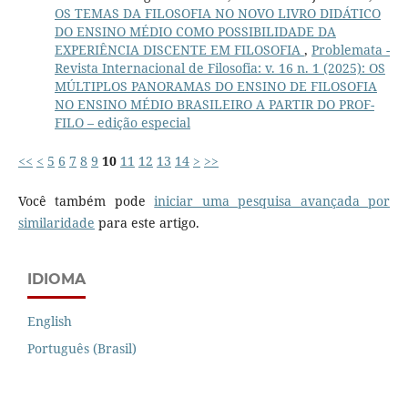
OS TEMAS DA FILOSOFIA NO NOVO LIVRO DIDÁTICO
DO ENSINO MÉDIO COMO POSSIBILIDADE DA
EXPERIÊNCIA DISCENTE EM FILOSOFIA
,
Problemata -
Revista Internacional de Filosofia: v. 16 n. 1 (2025): OS
MÚLTIPLOS PANORAMAS DO ENSINO DE FILOSOFIA
NO ENSINO MÉDIO BRASILEIRO A PARTIR DO PROF-
FILO – edição especial
<<
<
5
6
7
8
9
10
11
12
13
14
>
>>
Você também pode
iniciar uma pesquisa avançada por
similaridade
para este artigo.
IDIOMA
English
Português (Brasil)