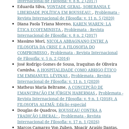
Internacional de Filosofia: v. 8 n. 2 (2017)
Eduarda Silva,
VONTADE GERAL, SOBERANIA E
LIBERDADE POLÍTICA EM ROUSSEAU:
,
Problemata -
Revista Internacional de Filosofia: v. 11 n. 5 (2020)
Diana Paola Triana Moreno,
KAREN WAREN: LA
ÉTICA ECOFEMINISTA
,
Problemata - Revista
Internacional de Filosofia: v. 8 n. 2 (2017)
Massimo Mori,
NICOLA ABBAGNANO ENTRE A
FILOSOFIA DA CRISE E A FILOSOFIA DO
COMPROMISSO
,
Problemata - Revista Internacional
de Filosofia: v. 5 n. 2 (2014)
José Rodrigo Gomes de Sousa, Iraquitan de Oliveira
Caminha,
A HOSPITALIDADE COMO ABRIGO ÉTICO
EM EMMANUEL LÉVINAS
,
Problemata - Revista
Internacional de Filosofia: v. 11 n. 1 (2020)
Matheus Maria Beltrame,
A CONCEPÇÃO DE
EMANCIPAÇÃO EM JÜRGEN HABERMAS
,
Problemata -
Revista Internacional de Filosofia: v. 9 n. 1 (2018): A
FILOSOFIA ALEMÃ: Edição especial
Douglas de Quadros,
ROUSSEAU CONTRA A
TRADIÇÃO LIBERAL:
,
Problemata - Revista
Internacional de Filosofia: v. 17 n. 1 (2026)
Marcos Camargo Von Zuben, Moacir Araújo Dantas,