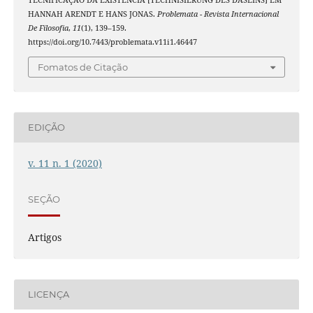
TECNIFICAÇÃO DA EXISTÊNCIA [TECHNISIERUNG DES DASEINS] EM
HANNAH ARENDT E HANS JONAS.
Problemata - Revista Internacional
De Filosofia
,
11
(1), 139–159.
https://doi.org/10.7443/problemata.v11i1.46447
Fomatos de Citação
EDIÇÃO
v. 11 n. 1 (2020)
SEÇÃO
Artigos
LICENÇA