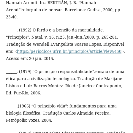
Hannah Arendt. In.: BERTRÁN, J. B. “Hannah
Arend”t:elorgullo de pensar. Barcelona: Gedisa, 2000, pp.
23-40.
______. (1992) O fardo e a benção da mortalidade.
“Princípios”, Natal, v. 16, n.25, jan.-jun./2009, p. 265-281.
Tradução de Wendell Evangelista Soares Lopes. Disponível
em: <
https://periodicos.ufrn.br/principios/article/view/450
>.
Acesso em: 20 jan. 2015.
______. (1979) “O princípio responsabilidade”:ensaio de uma
ética para a civilização tecnológica. Tradução de Marijane
Lisboa e Luiz Barros Montez. Rio de Janeiro: Contraponto,
Ed. Puc-Rio, 2006.
______.(1966) “O princípio vida”: fundamentos para uma
biologia filosófica. Tradução Carlos Almeida Pereira.
Petrópolis: Vozes, 2004.