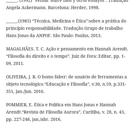
______. (1992) “Pensar sobre Dios y otros ensayos”. Tradução
Angela Ackermann. Barcelona: Herder, 1998.
______.(1985) “Técnica, Medicina e Ética”:sobre a prática do
princípio responsabilidade. Tradução Grupo de trabalho
Hans Jonas da ANPOF. São Paulo: Paulus, 2013.
MAGALHÃES. T. C. Ação e pensamento em Hannah Arendt.
“Filosofia do direito e o tempo”. Juiz de Fora: Editar, pp. 1-
09, 2011.
OLIVEIRA, J. R. O homo faber: de usuário de ferramentas a
objeto tecnológico.“Educação e Filosofia”, v.30, n.59, p.331-
351, jan./jun. 2016.
POMMIER, E. Ética e Política em Hans Jonas e Hannah
Arendt.“Revista de Filosofia Aurora”, Curitiba, v. 28, n. 43,
pp. 227-248, jan./abr. 2016.