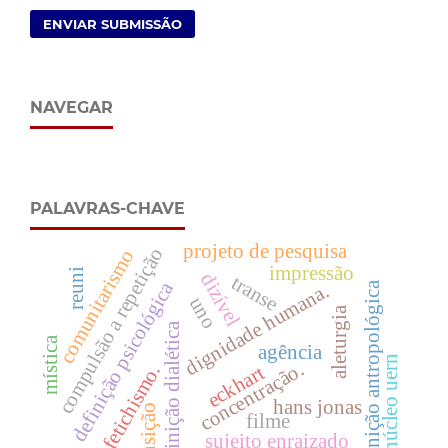
ENVIAR SUBMISSÃO
NAVEGAR
PALAVRAS-CHAVE
projeto de pesquisa
compulsão a repetição
comunitarismo
impressão
reuni
dizível
transe
definição psicológica
definição antropológica
dignidade humana.
uno
aleturgia
definição dialética
mística
agência
núcleo uern
concentração.
fetichismo.
eckhart
hans jonas
transição
filme
sujeito enraizado