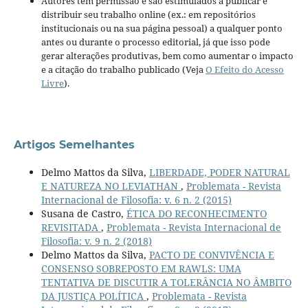
Autores têm permissão e são estimulados a publicar e
distribuir seu trabalho online (ex.: em repositórios
institucionais ou na sua página pessoal) a qualquer ponto
antes ou durante o processo editorial, já que isso pode
gerar alterações produtivas, bem como aumentar o impacto
e a citação do trabalho publicado (Veja
O Efeito do Acesso
Livre
).
Artigos Semelhantes
Delmo Mattos da Silva,
LIBERDADE, PODER NATURAL
E NATUREZA NO LEVIATHAN
,
Problemata - Revista
Internacional de Filosofia: v. 6 n. 2 (2015)
Susana de Castro,
ÉTICA DO RECONHECIMENTO
REVISITADA
,
Problemata - Revista Internacional de
Filosofia: v. 9 n. 2 (2018)
Delmo Mattos da Silva,
PACTO DE CONVIVÊNCIA E
CONSENSO SOBREPOSTO EM RAWLS: UMA
TENTATIVA DE DISCUTIR A TOLERÂNCIA NO ÂMBITO
DA JUSTIÇA POLÍTICA
,
Problemata - Revista