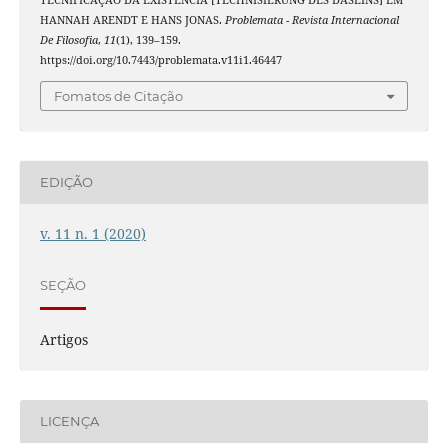
TECNIFICAÇÃO DA EXISTÊNCIA [TECHNISIERUNG DES DASEINS] EM
HANNAH ARENDT E HANS JONAS.
Problemata - Revista Internacional
De Filosofia
,
11
(1), 139–159.
https://doi.org/10.7443/problemata.v11i1.46447
Fomatos de Citação
EDIÇÃO
v. 11 n. 1 (2020)
SEÇÃO
Artigos
LICENÇA