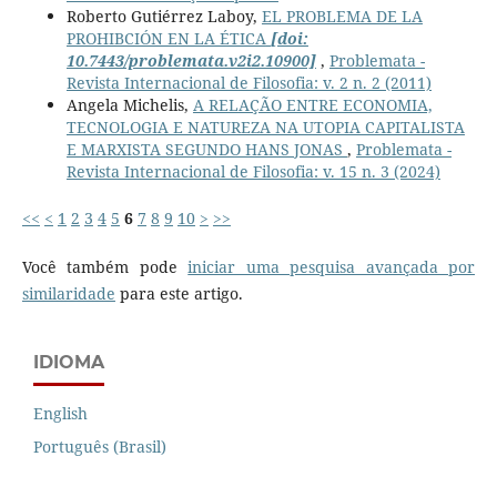
Roberto Gutiérrez Laboy,
EL PROBLEMA DE LA
PROHIBCIÓN EN LA ÉTICA
[doi:
10.7443/problemata.v2i2.10900]
,
Problemata -
Revista Internacional de Filosofia: v. 2 n. 2 (2011)
Angela Michelis,
A RELAÇÃO ENTRE ECONOMIA,
TECNOLOGIA E NATUREZA NA UTOPIA CAPITALISTA
E MARXISTA SEGUNDO HANS JONAS
,
Problemata -
Revista Internacional de Filosofia: v. 15 n. 3 (2024)
<<
<
1
2
3
4
5
6
7
8
9
10
>
>>
Você também pode
iniciar uma pesquisa avançada por
similaridade
para este artigo.
IDIOMA
English
Português (Brasil)