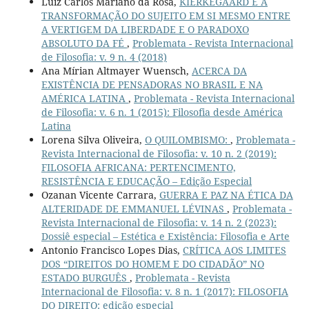
Luiz Carlos Mariano da Rosa,
KIERKEGAARD E A
TRANSFORMAÇÃO DO SUJEITO EM SI MESMO ENTRE
A VERTIGEM DA LIBERDADE E O PARADOXO
ABSOLUTO DA FÉ
,
Problemata - Revista Internacional
de Filosofia: v. 9 n. 4 (2018)
Ana Mírian Altmayer Wuensch,
ACERCA DA
EXISTÊNCIA DE PENSADORAS NO BRASIL E NA
AMÉRICA LATINA
,
Problemata - Revista Internacional
de Filosofia: v. 6 n. 1 (2015): Filosofia desde América
Latina
Lorena Silva Oliveira,
O QUILOMBISMO:
,
Problemata -
Revista Internacional de Filosofia: v. 10 n. 2 (2019):
FILOSOFIA AFRICANA: PERTENCIMENTO,
RESISTÊNCIA E EDUCAÇÃO – Edição Especial
Ozanan Vicente Carrara,
GUERRA E PAZ NA ÉTICA DA
ALTERIDADE DE EMMANUEL LÉVINAS
,
Problemata -
Revista Internacional de Filosofia: v. 14 n. 2 (2023):
Dossiê especial – Estética e Existência: Filosofia e Arte
Antonio Francisco Lopes Dias,
CRÍTICA AOS LIMITES
DOS “DIREITOS DO HOMEM E DO CIDADÃO” NO
ESTADO BURGUÊS
,
Problemata - Revista
Internacional de Filosofia: v. 8 n. 1 (2017): FILOSOFIA
DO DIREITO: edição especial