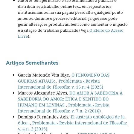
Autores têm permissão e são estimulados a publicar e
distribuir seu trabalho online (ex.: em repositórios
institucionais ou na sua página pessoal) a qualquer ponto
antes ou durante o processo editorial, já que isso pode
gerar alterações produtivas, bem como aumentar o impacto
e a citação do trabalho publicado (Veja
O Efeito do Acesso
Livre
).
Artigos Semelhantes
Garcia Matondo Vita Bige,
O FENÔMENO DAS
GUERRAS ATUAIS:
,
Problemata - Revista
Internacional de Filosofia: v. 16 n. 4 (2025)
Marcos Alexandre Alves,
DO AMOR A SABEDORIA À
SABEDORIA DO AMOR: ÉTICA E SENTIDO DO
HUMANO EM LEVINAS
,
Problemata - Revista
Internacional de Filosofia: v. 7 n. 2 (2016)
Domingo Fernández Agis,
El sustrato ontológico de la
ética.
,
Problemata - Revista Internacional de Filosofia:
v. 4 n. 2 (2013)