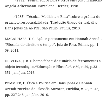
______. (1992) “Pensar sobre Dios y otros ensayos”. Tradução
Angela Ackermann. Barcelona: Herder, 1998.
______.(1985) “Técnica, Medicina e Ética”:sobre a prática do
princípio responsabilidade. Tradução Grupo de trabalho
Hans Jonas da ANPOF. São Paulo: Paulus, 2013.
MAGALHÃES. T. C. Ação e pensamento em Hannah Arendt.
“Filosofia do direito e o tempo”. Juiz de Fora: Editar, pp. 1-
09, 2011.
OLIVEIRA, J. R. O homo faber: de usuário de ferramentas a
objeto tecnológico.“Educação e Filosofia”, v.30, n.59, p.331-
351, jan./jun. 2016.
POMMIER, E. Ética e Política em Hans Jonas e Hannah
Arendt.“Revista de Filosofia Aurora”, Curitiba, v. 28, n. 43,
pp. 227-248, jan./abr. 2016.