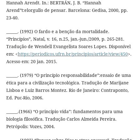
Hannah Arendt. In.: BERTRÁN, J. B. “Hannah
Arend”t:elorgullo de pensar. Barcelona: Gedisa, 2000, pp.
23-40.
______. (1992) O fardo e a benção da mortalidade.
“Princípios”, Natal, v. 16, n.25, jan.-jun./2009, p. 265-281.
Tradução de Wendell Evangelista Soares Lopes. Disponível
em: <
https://periodicos.ufrn.br/principios/article/view/450
>.
Acesso em: 20 jan. 2015.
______. (1979) “O princípio responsabilidade”:ensaio de uma
ética para a civilização tecnológica. Tradução de Marijane
Lisboa e Luiz Barros Montez. Rio de Janeiro: Contraponto,
Ed. Puc-Rio, 2006.
______.(1966) “O princípio vida”: fundamentos para uma
biologia filosófica. Tradução Carlos Almeida Pereira.
Petrópolis: Vozes, 2004.