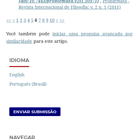
[doi:10.7443/problemata.v2i1.10371]
,
Problemata -
Revista Internacional de Filosofia: v. 2 n. 1 (2011)
<<
<
1
2
3
4
5
6
7
8
9
10
>
>>
Você também pode
iniciar uma pesquisa avançada por
similaridade
para este artigo.
IDIOMA
English
Português (Brasil)
ENVIAR SUBMISSÃO
NAVEGAR