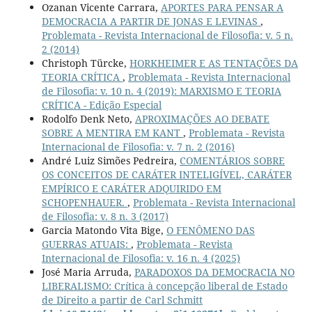
Ozanan Vicente Carrara,
APORTES PARA PENSAR A
DEMOCRACIA A PARTIR DE JONAS E LEVINAS
,
Problemata - Revista Internacional de Filosofia: v. 5 n.
2 (2014)
Christoph Türcke,
HORKHEIMER E AS TENTAÇÕES DA
TEORIA CRÍTICA
,
Problemata - Revista Internacional
de Filosofia: v. 10 n. 4 (2019): MARXISMO E TEORIA
CRÍTICA - Edição Especial
Rodolfo Denk Neto,
APROXIMAÇÕES AO DEBATE
SOBRE A MENTIRA EM KANT
,
Problemata - Revista
Internacional de Filosofia: v. 7 n. 2 (2016)
André Luiz Simões Pedreira,
COMENTÁRIOS SOBRE
OS CONCEITOS DE CARÁTER INTELIGÍVEL, CARÁTER
EMPÍRICO E CARÁTER ADQUIRIDO EM
SCHOPENHAUER.
,
Problemata - Revista Internacional
de Filosofia: v. 8 n. 3 (2017)
Garcia Matondo Vita Bige,
O FENÔMENO DAS
GUERRAS ATUAIS:
,
Problemata - Revista
Internacional de Filosofia: v. 16 n. 4 (2025)
José Maria Arruda,
PARADOXOS DA DEMOCRACIA NO
LIBERALISMO: Crítica à concepção liberal de Estado
de Direito a partir de Carl Schmitt