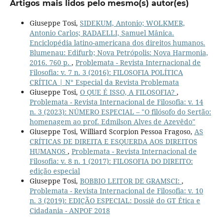
Artigos mais lidos pelo mesmo(s) autor(es)
Giuseppe Tosi,
SIDEKUM, Antonio; WOLKMER,
Antonio Carlos; RADAELLI, Samuel Mânica.
Enciclopédia latino-americana dos direitos humanos.
Blumenau: Edifurb; Nova Petrópolis: Nova Harmonia,
2016. 760 p.
,
Problemata - Revista Internacional de
Filosofia: v. 7 n. 3 (2016): FILOSOFIA POLÍTICA
CRÍTICA | N° Especial da Revista Problemata
Giuseppe Tosi,
O QUE É ISSO, A FILOSOFIA?
,
Problemata - Revista Internacional de Filosofia: v. 14
n. 3 (2023): NÚMERO ESPECIAL – "O filósofo do Sertão:
homenagem ao prof. Edmilson Alves de Azevêdo"
Giuseppe Tosi, Williard Scorpion Pessoa Fragoso,
AS
CRÍTICAS DE DIREITA E ESQUERDA AOS DIREITOS
HUMANOS
,
Problemata - Revista Internacional de
Filosofia: v. 8 n. 1 (2017): FILOSOFIA DO DIREITO:
edição especial
Giuseppe Tosi,
BOBBIO LEITOR DE GRAMSCI:
,
Problemata - Revista Internacional de Filosofia: v. 10
n. 3 (2019): EDIÇÃO ESPECIAL: Dossiê do GT Ética e
Cidadania - ANPOF 2018