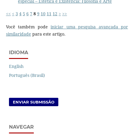
especial – Estética e Existência: Filosofia e Arte
<<
<
3
4
5
6
7
8
9
10
11
12
>
>>
Você também pode
iniciar uma pesquisa avançada por
similaridade
para este artigo.
IDIOMA
English
Português (Brasil)
ENVIAR SUBMISSÃO
NAVEGAR