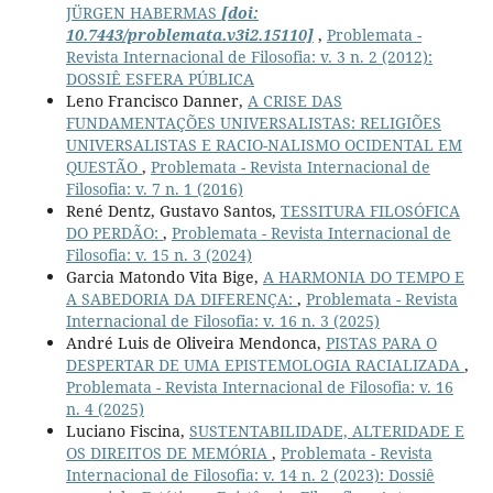
JÜRGEN HABERMAS
[doi:
10.7443/problemata.v3i2.15110]
,
Problemata -
Revista Internacional de Filosofia: v. 3 n. 2 (2012):
DOSSIÊ ESFERA PÚBLICA
Leno Francisco Danner,
A CRISE DAS
FUNDAMENTAÇÕES UNIVERSALISTAS: RELIGIÕES
UNIVERSALISTAS E RACIO-NALISMO OCIDENTAL EM
QUESTÃO
,
Problemata - Revista Internacional de
Filosofia: v. 7 n. 1 (2016)
René Dentz, Gustavo Santos,
TESSITURA FILOSÓFICA
DO PERDÃO:
,
Problemata - Revista Internacional de
Filosofia: v. 15 n. 3 (2024)
Garcia Matondo Vita Bige,
A HARMONIA DO TEMPO E
A SABEDORIA DA DIFERENÇA:
,
Problemata - Revista
Internacional de Filosofia: v. 16 n. 3 (2025)
André Luis de Oliveira Mendonca,
PISTAS PARA O
DESPERTAR DE UMA EPISTEMOLOGIA RACIALIZADA
,
Problemata - Revista Internacional de Filosofia: v. 16
n. 4 (2025)
Luciano Fiscina,
SUSTENTABILIDADE, ALTERIDADE E
OS DIREITOS DE MEMÓRIA
,
Problemata - Revista
Internacional de Filosofia: v. 14 n. 2 (2023): Dossiê