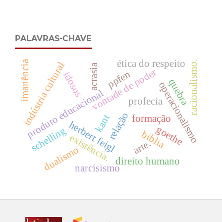
PALAVRAS-CHAVE
ética do respeito
imanência
racionalismo.
indústria cultural
acrasia
vontade de poder
ppfen
idosos
quebra
operacionalismo
produto educacional
profecia
relação
kant
formação
herbert feigl
goethe
schelling
bíblia
existência.
arte.
dualismo
direito humano
narcisismo