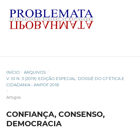
INÍCIO
/
ARQUIVOS
/
V. 10 N. 3 (2019): EDIÇÃO ESPECIAL: DOSSIÊ DO GT ÉTICA E
CIDADANIA - ANPOF 2018
/
Artigos
CONFIANÇA, CONSENSO,
DEMOCRACIA