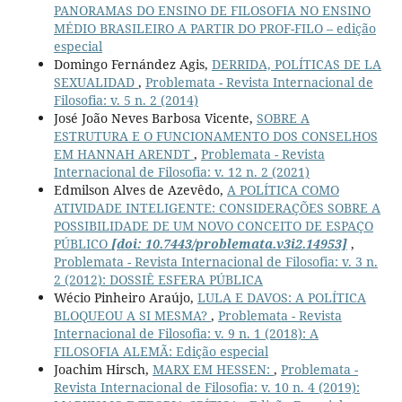
PANORAMAS DO ENSINO DE FILOSOFIA NO ENSINO
MÉDIO BRASILEIRO A PARTIR DO PROF-FILO – edição
especial
Domingo Fernández Agis,
DERRIDA, POLÍTICAS DE LA
SEXUALIDAD
,
Problemata - Revista Internacional de
Filosofia: v. 5 n. 2 (2014)
José João Neves Barbosa Vicente,
SOBRE A
ESTRUTURA E O FUNCIONAMENTO DOS CONSELHOS
EM HANNAH ARENDT
,
Problemata - Revista
Internacional de Filosofia: v. 12 n. 2 (2021)
Edmilson Alves de Azevêdo,
A POLÍTICA COMO
ATIVIDADE INTELIGENTE: CONSIDERAÇÕES SOBRE A
POSSIBILIDADE DE UM NOVO CONCEITO DE ESPAÇO
PÚBLICO
[doi: 10.7443/problemata.v3i2.14953]
,
Problemata - Revista Internacional de Filosofia: v. 3 n.
2 (2012): DOSSIÊ ESFERA PÚBLICA
Wécio Pinheiro Araújo,
LULA E DAVOS: A POLÍTICA
BLOQUEOU A SI MESMA?
,
Problemata - Revista
Internacional de Filosofia: v. 9 n. 1 (2018): A
FILOSOFIA ALEMÃ: Edição especial
Joachim Hirsch,
MARX EM HESSEN:
,
Problemata -
Revista Internacional de Filosofia: v. 10 n. 4 (2019):