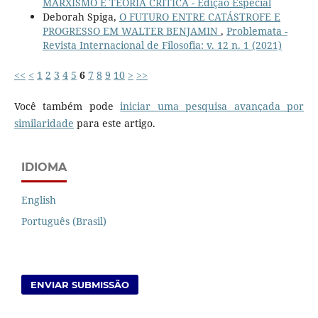
MARXISMO E TEORIA CRÍTICA - Edição Especial
Deborah Spiga,
O FUTURO ENTRE CATÁSTROFE E
PROGRESSO EM WALTER BENJAMIN
,
Problemata -
Revista Internacional de Filosofia: v. 12 n. 1 (2021)
<<
<
1
2
3
4
5
6
7
8
9
10
>
>>
Você também pode
iniciar uma pesquisa avançada por
similaridade
para este artigo.
IDIOMA
English
Português (Brasil)
ENVIAR SUBMISSÃO