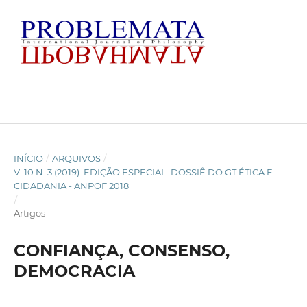
INÍCIO
/
ARQUIVOS
/
V. 10 N. 3 (2019): EDIÇÃO ESPECIAL: DOSSIÊ DO GT ÉTICA E
CIDADANIA - ANPOF 2018
/
Artigos
CONFIANÇA, CONSENSO,
DEMOCRACIA