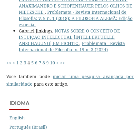
ANAXIMANDRO E SCHOPENHAUER PELOS OLHOS DE
NIETZSCHE
,
Problemata - Revista Internacional de
Filosofia: v. 9 n. 1 (2018): A FILOSOFIA ALEMÃ: Edição
especial
Gabriel Jinkings,
NOTAS SOBRE O CONCEITO DE
INTUIÇÃO INTELECTUAL [INTELLEKTUELLE
ANSCHAUUNG] EM FICHTE:
,
Problemata - Revista
Internacional de Filosofia: v. 15 n. 3 (2024)
<<
<
1
2
3
4
5
6
7
8
9
10
>
>>
Você também pode
iniciar uma pesquisa avançada por
similaridade
para este artigo.
IDIOMA
English
Português (Brasil)