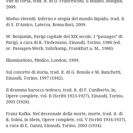
Vite di corsa, trad. it. di D. Francesconi, Il Mulino, Bologna,
2009.
Modus vivendi. Inferno e utopia del mondo liquido, trad. it.
di S. D’Amico, Laterza, Roma-Bari, 2009.
W. Benjamin, Parigi capitale del XIX secolo. I “passages” di
Parigi, a cura di R. Tiedemann, Einaudi, Torino, 1986 (ed.
or. Passagen-Werk, Suhrkamp, Frankfurt a. M., 1980).
Illuminations, Pimlico, London, 1999.
Sul concetto di storia, trad. it. di G. Bonola e M. Ranchetti,
Einaudi, Torino, 1997 (1942).
Il dramma barocco tedesco, trad. it. di F. Cuniberto, in,
Opere complete, vol. II (Scritti 1923-1927), Einaudi, Torino,
2001 (1928).
Franz Kafka. Nel decennale della morte, morte, trad. it. di
R. Solmi, in Idem, Opere complete, vol. V (Scritti 1934-1937),
a cura di E. Ganni, Einaudi, Torino, 2003 (1934).