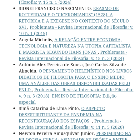
Filosofia: v. 15 n. 1 (2024)
SIDNEI FRANCISCO NASCIMENTO,
ERASMO DE
ROTTERDAM E O "CICERONIANUS" (1528): A
RETÓRICA E A EXEGESE NO CONTEXTO DO SÉCULO
XVI
,
Problemata - Revista Internacional de Filosofia: v.
10 n. 1 (2019)
Angela Michelis,
A RELAÇÃO ENTRE ECONOMIA,
TECNOLOGIA E NATUREZA NA UTOPIA CAPITALISTA
E MARXISTA SEGUNDO HANS JONAS
,
Problemata -
Revista Internacional de Filosofia: v. 15 n. 3 (2024)
Antônio Alex Pereira de Sousa, José Carlos Silva de
Almeida,
O PENSAMENTO HELENÍSTICO NOS LIVROS
DIDÁTICOS DE FILOSOFIA PARA O ENSINO MÉDIO:
UMA ANÁLISE DAS OBRAS DISPONIBILIZADAS PELO
PNLD
,
Problemata - Revista Internacional de Filosofia:
v. 9 n. 3 (2018): ENSINO DE FILOSOFIA: Edição
especial
Simã Catarina de Lima Pinto,
O ASPECTO
DESESTRUTURANTE DA PANDEMIA NA
RECONFIGURAÇÃO DOS ESPAÇOS:
,
Problemata -
Revista Internacional de Filosofia: v. 11 n. 5 (2020)
Newton Pereira Amusquivar Junior,
PESSIMISMO NA
FILOSOFIA GREGA: AFINIDADE FILOSÓFICA ENTRE