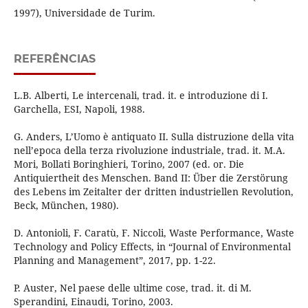
1997), Universidade de Turim.
REFERÊNCIAS
L.B. Alberti, Le intercenali, trad. it. e introduzione di I.
Garchella, ESI, Napoli, 1988.
G. Anders, L’Uomo è antiquato II. Sulla distruzione della vita
nell’epoca della terza rivoluzione industriale, trad. it. M.A.
Mori, Bollati Boringhieri, Torino, 2007 (ed. or. Die
Antiquiertheit des Menschen. Band II: Über die Zerstörung
des Lebens im Zeitalter der dritten industriellen Revolution,
Beck, München, 1980).
D. Antonioli, F. Caratù, F. Niccoli, Waste Performance, Waste
Technology and Policy Effects, in “Journal of Environmental
Planning and Management”, 2017, pp. 1-22.
P. Auster, Nel paese delle ultime cose, trad. it. di M.
Sperandini, Einaudi, Torino, 2003.