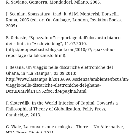
R. Saviano, Gomorra, Mondadori, Milano, 2006.
J. Scanlan, Spazzatura, trad. it. di M. Monterisi, Donzelli,
Roma, 2005 (ed. or. On Garbage, London, Reaktion Books,
2005).
B. Sebaste, “Spazzatour”: reportage dall’olocausto bianco
dei rifiuti, in “Archivio blog”, 11.07.2010:
(http://beppesebaste.blogspot.com/2010/07/ spazzatour-
reportage-dallolocausto.html).
I. Sesana, Un viaggio nelle discariche elettroniche del
Ghana, in “La Stampa”, 03.09.2013:
http://www.lastampa.it/2013/09/03/scienza/ambiente/focus/un-
viaggio-nelle-discariche-elettroniche-del-ghana-
DozuDIMPldE1CN5Zfoc3dM/pagina.html
P. Sloterdijk, In the World Interior of Capital: Towards a
Philosophical Theory of Globalization, Polity Press,
Cambridge, 2013.
G. Viale, La conversione ecologica. There is No Alternative,
NDA Press, Rimini, 2011.