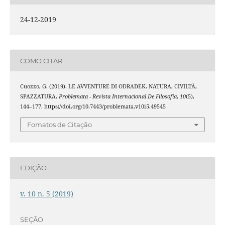
24-12-2019
COMO CITAR
Cuozzo, G. (2019). LE AVVENTURE DI ODRADEK. NATURA, CIVILTÀ,
SPAZZATURA.
Problemata - Revista Internacional De Filosofia
,
10
(5),
144–177. https://doi.org/10.7443/problemata.v10i5.49545
Fomatos de Citação
EDIÇÃO
v. 10 n. 5 (2019)
SEÇÃO