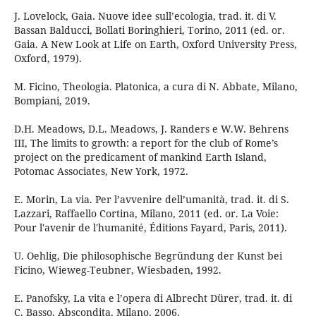
J. Lovelock, Gaia. Nuove idee sull’ecologia, trad. it. di V.
Bassan Balducci, Bollati Boringhieri, Torino, 2011 (ed. or.
Gaia. A New Look at Life on Earth, Oxford University Press,
Oxford, 1979).
M. Ficino, Theologia. Platonica, a cura di N. Abbate, Milano,
Bompiani, 2019.
D.H. Meadows, D.L. Meadows, J. Randers e W.W. Behrens
III, The limits to growth: a report for the club of Rome’s
project on the predicament of mankind Earth Island,
Potomac Associates, New York, 1972.
E. Morin, La via. Per l’avvenire dell’umanità, trad. it. di S.
Lazzari, Raffaello Cortina, Milano, 2011 (ed. or. La Voie:
Pour l'avenir de l'humanité, Éditions Fayard, Paris, 2011).
U. Oehlig, Die philosophische Begründung der Kunst bei
Ficino, Wieweg-Teubner, Wiesbaden, 1992.
E. Panofsky, La vita e l’opera di Albrecht Dürer, trad. it. di
C. Basso, Abscondita, Milano, 2006.