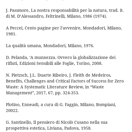
J. Passmore, La nostra responsabilità per la natura, trad. it.
di M. D’Alessandro, Feltrinelli, Milano, 1986 (1974).
A Peccei, Cento pagine per l’avvenire, Mondadori, Milano,
1981.
La qualità umana, Mondadori, Milano, 1976.
D. Pelanda, ‘A munnezza. Ovvero la globalizzazione dei
rifiuti, Edizioni Sensibili alle Foglie, Torino, 2008.
N. Pietzsch, J.L. Duarte Ribeiro, J. Fleith de Medeiros,
Benefits, Challenges and Critical Factors of Success for Zero
Waste: A Systematic Literature Review, in “Waste
Management”, 2017, 67, pp. 324-353.
Plotino, Enneadi, a cura di G. Faggin, Milano, Bompiani,
20022.
G. Santinello, Il pensiero di Nicolò Cusano nella sua
prospettiva estetica, Liviana, Padova, 1958.