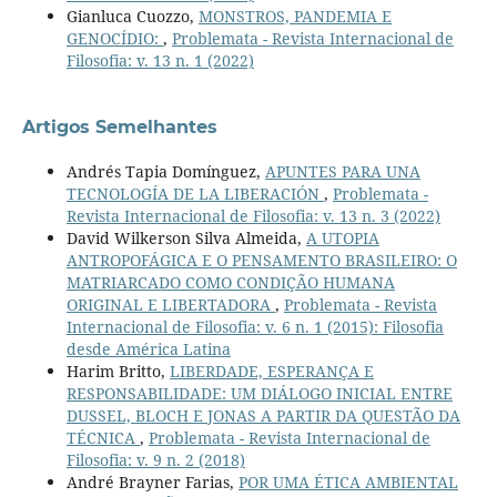
Gianluca Cuozzo,
MONSTROS, PANDEMIA E
GENOCÍDIO:
,
Problemata - Revista Internacional de
Filosofia: v. 13 n. 1 (2022)
Artigos Semelhantes
Andrés Tapia Domínguez,
APUNTES PARA UNA
TECNOLOGÍA DE LA LIBERACIÓN
,
Problemata -
Revista Internacional de Filosofia: v. 13 n. 3 (2022)
David Wilkerson Silva Almeida,
A UTOPIA
ANTROPOFÁGICA E O PENSAMENTO BRASILEIRO: O
MATRIARCADO COMO CONDIÇÃO HUMANA
ORIGINAL E LIBERTADORA
,
Problemata - Revista
Internacional de Filosofia: v. 6 n. 1 (2015): Filosofia
desde América Latina
Harim Britto,
LIBERDADE, ESPERANÇA E
RESPONSABILIDADE: UM DIÁLOGO INICIAL ENTRE
DUSSEL, BLOCH E JONAS A PARTIR DA QUESTÃO DA
TÉCNICA
,
Problemata - Revista Internacional de
Filosofia: v. 9 n. 2 (2018)
André Brayner Farias,
POR UMA ÉTICA AMBIENTAL