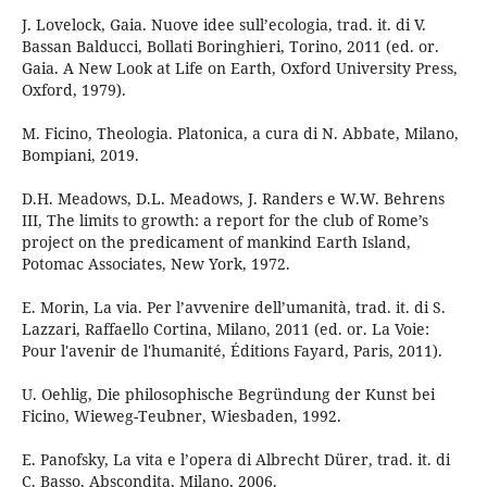
J. Lovelock, Gaia. Nuove idee sull’ecologia, trad. it. di V.
Bassan Balducci, Bollati Boringhieri, Torino, 2011 (ed. or.
Gaia. A New Look at Life on Earth, Oxford University Press,
Oxford, 1979).
M. Ficino, Theologia. Platonica, a cura di N. Abbate, Milano,
Bompiani, 2019.
D.H. Meadows, D.L. Meadows, J. Randers e W.W. Behrens
III, The limits to growth: a report for the club of Rome’s
project on the predicament of mankind Earth Island,
Potomac Associates, New York, 1972.
E. Morin, La via. Per l’avvenire dell’umanità, trad. it. di S.
Lazzari, Raffaello Cortina, Milano, 2011 (ed. or. La Voie:
Pour l'avenir de l'humanité, Éditions Fayard, Paris, 2011).
U. Oehlig, Die philosophische Begründung der Kunst bei
Ficino, Wieweg-Teubner, Wiesbaden, 1992.
E. Panofsky, La vita e l’opera di Albrecht Dürer, trad. it. di
C. Basso, Abscondita, Milano, 2006.