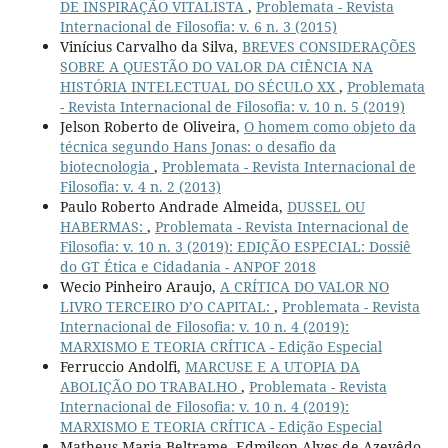
DE INSPIRAÇÃO VITALISTA
,
Problemata - Revista
Internacional de Filosofia: v. 6 n. 3 (2015)
Vinícius Carvalho da Silva,
BREVES CONSIDERAÇÕES
SOBRE A QUESTÃO DO VALOR DA CIÊNCIA NA
HISTÓRIA INTELECTUAL DO SÉCULO XX
,
Problemata
- Revista Internacional de Filosofia: v. 10 n. 5 (2019)
Jelson Roberto de Oliveira,
O homem como objeto da
técnica segundo Hans Jonas: o desafio da
biotecnologia
,
Problemata - Revista Internacional de
Filosofia: v. 4 n. 2 (2013)
Paulo Roberto Andrade Almeida,
DUSSEL OU
HABERMAS:
,
Problemata - Revista Internacional de
Filosofia: v. 10 n. 3 (2019): EDIÇÃO ESPECIAL: Dossiê
do GT Ética e Cidadania - ANPOF 2018
Wecio Pinheiro Araujo,
A CRÍTICA DO VALOR NO
LIVRO TERCEIRO D’O CAPITAL:
,
Problemata - Revista
Internacional de Filosofia: v. 10 n. 4 (2019):
MARXISMO E TEORIA CRÍTICA - Edição Especial
Ferruccio Andolfi,
MARCUSE E A UTOPIA DA
ABOLIÇÃO DO TRABALHO
,
Problemata - Revista
Internacional de Filosofia: v. 10 n. 4 (2019):
MARXISMO E TEORIA CRÍTICA - Edição Especial
Matheus Maria Beltrame, Edmilson Alves de Azevêdo,