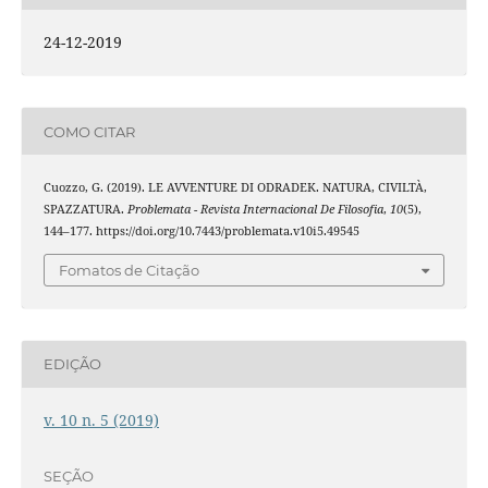
24-12-2019
COMO CITAR
Cuozzo, G. (2019). LE AVVENTURE DI ODRADEK. NATURA, CIVILTÀ,
SPAZZATURA.
Problemata - Revista Internacional De Filosofia
,
10
(5),
144–177. https://doi.org/10.7443/problemata.v10i5.49545
Fomatos de Citação
EDIÇÃO
v. 10 n. 5 (2019)
SEÇÃO