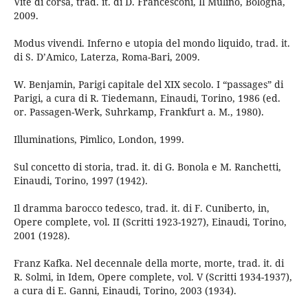
Vite di corsa, trad. it. di D. Francesconi, Il Mulino, Bologna,
2009.
Modus vivendi. Inferno e utopia del mondo liquido, trad. it.
di S. D’Amico, Laterza, Roma-Bari, 2009.
W. Benjamin, Parigi capitale del XIX secolo. I “passages” di
Parigi, a cura di R. Tiedemann, Einaudi, Torino, 1986 (ed.
or. Passagen-Werk, Suhrkamp, Frankfurt a. M., 1980).
Illuminations, Pimlico, London, 1999.
Sul concetto di storia, trad. it. di G. Bonola e M. Ranchetti,
Einaudi, Torino, 1997 (1942).
Il dramma barocco tedesco, trad. it. di F. Cuniberto, in,
Opere complete, vol. II (Scritti 1923-1927), Einaudi, Torino,
2001 (1928).
Franz Kafka. Nel decennale della morte, morte, trad. it. di
R. Solmi, in Idem, Opere complete, vol. V (Scritti 1934-1937),
a cura di E. Ganni, Einaudi, Torino, 2003 (1934).