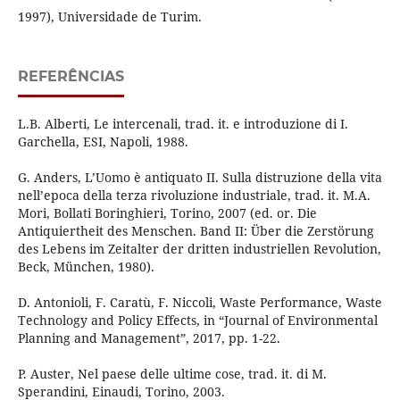
1997), Universidade de Turim.
REFERÊNCIAS
L.B. Alberti, Le intercenali, trad. it. e introduzione di I.
Garchella, ESI, Napoli, 1988.
G. Anders, L’Uomo è antiquato II. Sulla distruzione della vita
nell’epoca della terza rivoluzione industriale, trad. it. M.A.
Mori, Bollati Boringhieri, Torino, 2007 (ed. or. Die
Antiquiertheit des Menschen. Band II: Über die Zerstörung
des Lebens im Zeitalter der dritten industriellen Revolution,
Beck, München, 1980).
D. Antonioli, F. Caratù, F. Niccoli, Waste Performance, Waste
Technology and Policy Effects, in “Journal of Environmental
Planning and Management”, 2017, pp. 1-22.
P. Auster, Nel paese delle ultime cose, trad. it. di M.
Sperandini, Einaudi, Torino, 2003.