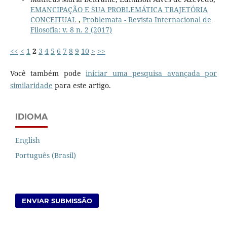
EMANCIPAÇÃO E SUA PROBLEMÁTICA TRAJETÓRIA
CONCEITUAL
,
Problemata - Revista Internacional de
Filosofia: v. 8 n. 2 (2017)
<<
<
1
2
3
4
5
6
7
8
9
10
>
>>
Você também pode
iniciar uma pesquisa avançada por
similaridade
para este artigo.
IDIOMA
English
Português (Brasil)
ENVIAR SUBMISSÃO