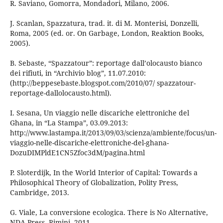
R. Saviano, Gomorra, Mondadori, Milano, 2006.
J. Scanlan, Spazzatura, trad. it. di M. Monterisi, Donzelli,
Roma, 2005 (ed. or. On Garbage, London, Reaktion Books,
2005).
B. Sebaste, “Spazzatour”: reportage dall’olocausto bianco
dei rifiuti, in “Archivio blog”, 11.07.2010:
(http://beppesebaste.blogspot.com/2010/07/ spazzatour-
reportage-dallolocausto.html).
I. Sesana, Un viaggio nelle discariche elettroniche del
Ghana, in “La Stampa”, 03.09.2013:
http://www.lastampa.it/2013/09/03/scienza/ambiente/focus/un-
viaggio-nelle-discariche-elettroniche-del-ghana-
DozuDIMPldE1CN5Zfoc3dM/pagina.html
P. Sloterdijk, In the World Interior of Capital: Towards a
Philosophical Theory of Globalization, Polity Press,
Cambridge, 2013.
G. Viale, La conversione ecologica. There is No Alternative,
NDA Press, Rimini, 2011.