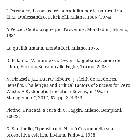
J. Passmore, La nostra responsabilità per la natura, trad. it.
di M. D’Alessandro, Feltrinelli, Milano, 1986 (1974).
A Peccei, Cento pagine per l’avvenire, Mondadori, Milano,
1981.
La qualità umana, Mondadori, Milano, 1976.
D. Pelanda, ‘A munnezza. Ovvero la globalizzazione dei
rifiuti, Edizioni Sensibili alle Foglie, Torino, 2008.
N. Pietzsch, J.L. Duarte Ribeiro, J. Fleith de Medeiros,
Benefits, Challenges and Critical Factors of Success for Zero
Waste: A Systematic Literature Review, in “Waste
Management”, 2017, 67, pp. 324-353.
Plotino, Enneadi, a cura di G. Faggin, Milano, Bompiani,
20022.
G. Santinello, Il pensiero di Nicolò Cusano nella sua
prospettiva estetica, Liviana, Padova, 1958.