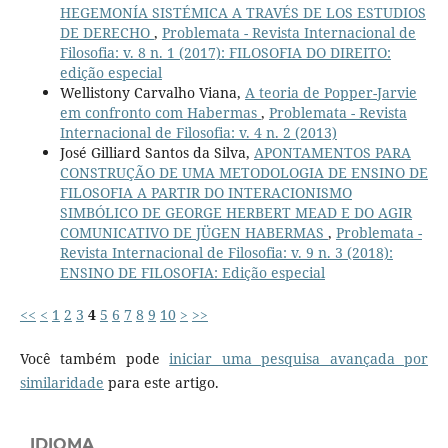
HEGEMONÍA SISTÉMICA A TRAVÉS DE LOS ESTUDIOS
DE DERECHO
,
Problemata - Revista Internacional de
Filosofia: v. 8 n. 1 (2017): FILOSOFIA DO DIREITO:
edição especial
Wellistony Carvalho Viana,
A teoria de Popper-Jarvie
em confronto com Habermas
,
Problemata - Revista
Internacional de Filosofia: v. 4 n. 2 (2013)
José Gilliard Santos da Silva,
APONTAMENTOS PARA
CONSTRUÇÃO DE UMA METODOLOGIA DE ENSINO DE
FILOSOFIA A PARTIR DO INTERACIONISMO
SIMBÓLICO DE GEORGE HERBERT MEAD E DO AGIR
COMUNICATIVO DE JÜGEN HABERMAS
,
Problemata -
Revista Internacional de Filosofia: v. 9 n. 3 (2018):
ENSINO DE FILOSOFIA: Edição especial
<<
<
1
2
3
4
5
6
7
8
9
10
>
>>
Você também pode
iniciar uma pesquisa avançada por
similaridade
para este artigo.
IDIOMA