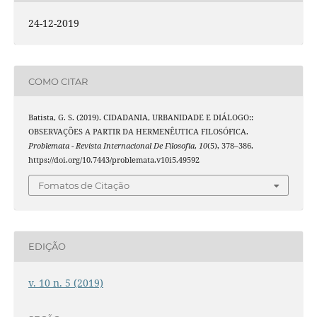
24-12-2019
COMO CITAR
Batista, G. S. (2019). CIDADANIA, URBANIDADE E DIÁLOGO::
OBSERVAÇÕES A PARTIR DA HERMENÊUTICA FILOSÓFICA.
Problemata - Revista Internacional De Filosofia
,
10
(5), 378–386.
https://doi.org/10.7443/problemata.v10i5.49592
Fomatos de Citação
EDIÇÃO
v. 10 n. 5 (2019)