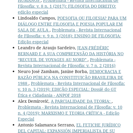
HUMANOS
,
Problemata - Revista Internacional de
Filosofia: v. 8 n. 1 (2017): FILOSOFIA DO DIREITO:
edição especial
Lindoaldo Campos,
POESOFIA OU FILOESIA? PARA UM
DIÁLOGO ENTRE FILOSOFIA E POESIA POPULAR EM
SALA DE AULA
,
Problemata - Revista Internacional
de Filosofia: v. 9 n. 3 (2018): ENSINO DE FILOSOFIA:
Edição especial
Leandro de Araujo Sardeiro,
JEAN-FRÉDÉRIC
BERNARD E A SUA COMPREENSÃO DA HISTÓRIA NO
“RECUEIL DE VOYAGES AU NORD”
,
Problemata -
Revista Internacional de Filosofia: v. 7 n. 2 (2016)
Neuro José Zambam, Janine Borba,
DEMOCRACIA E
RAZÃO PÚBLICA NA CONSTITUIÇÃO BRASILEIRA DE
1988
,
Problemata - Revista Internacional de Filosofia:
v. 10 n. 3 (2019): EDIÇÃO ESPECIAL: Dossiê do GT
Ética e Cidadania - ANPOF 2018
Alex Demirović,
A PARCIALIDADE DA TEORIA:
,
Problemata - Revista Internacional de Filosofia: v. 10
n. 4 (2019): MARXISMO E TEORIA CRÍTICA - Edição
Especial
Antonio Salamanca Serrano,
EL FETICHE JURÍDICO
DEL CAPITAL: EXPANSIÓN IMPERIALISTA DE SU