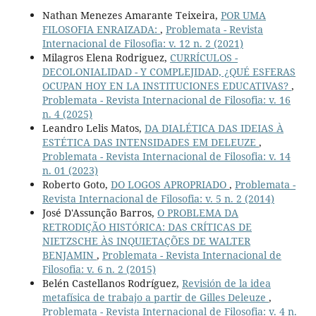
Nathan Menezes Amarante Teixeira,
POR UMA
FILOSOFIA ENRAIZADA:
,
Problemata - Revista
Internacional de Filosofia: v. 12 n. 2 (2021)
Milagros Elena Rodriguez,
CURRÍCULOS -
DECOLONIALIDAD - Y COMPLEJIDAD, ¿QUÉ ESFERAS
OCUPAN HOY EN LA INSTITUCIONES EDUCATIVAS?
,
Problemata - Revista Internacional de Filosofia: v. 16
n. 4 (2025)
Leandro Lelis Matos,
DA DIALÉTICA DAS IDEIAS À
ESTÉTICA DAS INTENSIDADES EM DELEUZE
,
Problemata - Revista Internacional de Filosofia: v. 14
n. 01 (2023)
Roberto Goto,
DO LOGOS APROPRIADO
,
Problemata -
Revista Internacional de Filosofia: v. 5 n. 2 (2014)
José D'Assunção Barros,
O PROBLEMA DA
RETRODIÇÃO HISTÓRICA: DAS CRÍTICAS DE
NIETZSCHE ÀS INQUIETAÇÕES DE WALTER
BENJAMIN
,
Problemata - Revista Internacional de
Filosofia: v. 6 n. 2 (2015)
Belén Castellanos Rodríguez,
Revisión de la idea
metafísica de trabajo a partir de Gilles Deleuze
,
Problemata - Revista Internacional de Filosofia: v. 4 n.