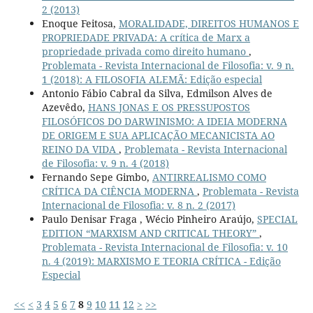
2 (2013)
Enoque Feitosa,
MORALIDADE, DIREITOS HUMANOS E
PROPRIEDADE PRIVADA: A crítica de Marx a
propriedade privada como direito humano
,
Problemata - Revista Internacional de Filosofia: v. 9 n.
1 (2018): A FILOSOFIA ALEMÃ: Edição especial
Antonio Fábio Cabral da Silva, Edmilson Alves de
Azevêdo,
HANS JONAS E OS PRESSUPOSTOS
FILOSÓFICOS DO DARWINISMO: A IDEIA MODERNA
DE ORIGEM E SUA APLICAÇÃO MECANICISTA AO
REINO DA VIDA
,
Problemata - Revista Internacional
de Filosofia: v. 9 n. 4 (2018)
Fernando Sepe Gimbo,
ANTIRREALISMO COMO
CRÍTICA DA CIÊNCIA MODERNA
,
Problemata - Revista
Internacional de Filosofia: v. 8 n. 2 (2017)
Paulo Denisar Fraga , Wécio Pinheiro Araújo,
SPECIAL
EDITION “MARXISM AND CRITICAL THEORY”
,
Problemata - Revista Internacional de Filosofia: v. 10
n. 4 (2019): MARXISMO E TEORIA CRÍTICA - Edição
Especial
<<
<
3
4
5
6
7
8
9
10
11
12
>
>>