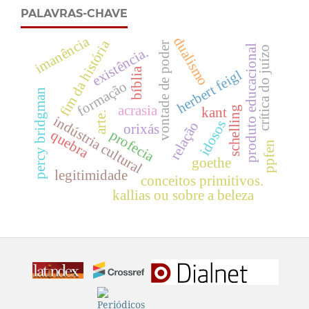
PALAVRAS-CHAVE
imanência
dualismo
fim da história
vontade de poder
produto educacional
crítica do juízo
existência.
bíblia
herbert feigl
formação
percy bridgman
acrasia
schelling
kant
arte.
indústria cultural
idosos
relação
orixás
profecia
quebra
ppfen
goethe
legitimidade
conceitos primitivos.
kallias ou sobre a beleza