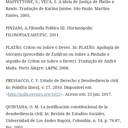
MAFFETTONE, S.; VECA, S. A ideia de Justiça de Platão a
Rawls. Tradução de Karina Janine. São Paulo: Martins
Fontes, 2005.
PINZANI, A.Filosofia Política III. Florianópolis:
FILOSOFIA/EAD/UFSC, 2011.
PLATÃO. Críton ou Sobre o Dever. In: PLATÃO. Apologia de
Sócrates (precedido de Êutifron ou Sobre a Piedade e
seguido de Críton ou Sobre o Dever). Tradução de André
Malta. Porto Alegre: L&PM, 2008.
PRESSACCO, C. F. Estado de Derecho y Desobediencia civil.
In: Polis[En línea], v. 27, 2010. Disponível em:
<
http://polis.revues.org/1022
>. Acesso em: 23 jun. 2017.
QUINTANA, O. M. La justificación constitucional de la
desobediencia civil. In: Revista de Estudios Sociales,
Universidad de Los Andes Bogotá, Colombia, n. 14, p. 76-87,
fev. 2003.