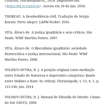
Catarina, Florianópolis-SC, 2018. Disponível em:
<
https://bit.ly/2A6Gr4s
>. Acesso em 20 de jun. 2018.
THOREAU. A Desobediência civil. Tradução de Sérgio
Karam. Porto Alegre: L&PM Pocket. 2016.
VITA, Álvaro de. A justiça igualitária e seus críticos. São
Paulo: WMF Martins Fontes, 2007.
VITA, Álvaro de. O liberalismo igualitário: sociedade
democrática e justiça internacional. São Paulo: WMF
Martins Fontes, 2008.
VOLPATO DUTRA, D. J. A posição original como mediação
entre Estado de Natureza e imperativo categórico: Rawls
entre Hobbes e Kant. In: ethic@, Florianópolis, v. 13, n. 1, p.
112-140, jun. 2014
VOLPATO DUTRA, D. J. Manual de Filosofia do Direito. Caxias
do Sul: EdUCS, 2008.