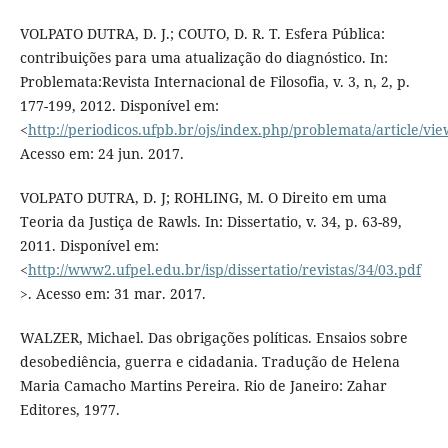
VOLPATO DUTRA, D. J.; COUTO, D. R. T. Esfera Pública:
contribuições para uma atualização do diagnóstico. In:
Problemata:Revista Internacional de Filosofia, v. 3, n, 2, p.
177-199, 2012. Disponível em:
<
http://periodicos.ufpb.br/ojs/index.php/problemata/article/vi
Acesso em: 24 jun. 2017.
VOLPATO DUTRA, D. J; ROHLING, M. O Direito em uma
Teoria da Justiça de Rawls. In: Dissertatio, v. 34, p. 63-89,
2011. Disponível em:
<
http://www2.ufpel.edu.br/isp/dissertatio/revistas/34/03.pdf
>. Acesso em: 31 mar. 2017.
WALZER, Michael. Das obrigações políticas. Ensaios sobre
desobediência, guerra e cidadania. Tradução de Helena
Maria Camacho Martins Pereira. Rio de Janeiro: Zahar
Editores, 1977.