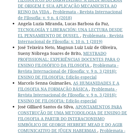
DE ORIGEM E SUA APLICAÇÃO MECANICISTA AO
REINO DA VIDA
,
Problemata - Revista Internacional
de Filosofia: v. 9 n. 4 (2018)
Angela Luzia Miranda, Lucas Barbosa da Paz,
TECNOLOGÍA Y LIBERACIÓN: UNA LECTURA DESDE
EL PENSAMIENTO DE DUSSEL
,
Problemata - Revista
Internacional de Filosofia: v. 10 n. 1 (2019)
José Teixeira Neto, Magnun Luiz Luiz de Oliveira,
Sueny Nóbrega Soares de Brito,
MESTRADO
PROFISSIONAL: EXPERIÊNCIAS DOCENTES PARA O
ENSINO FILOSÓFICO DA FILOSOFIA
,
Problemata -
Revista Internacional de Filosofia: v. 9 n. 3 (2018):
ENSINO DE FILOSOFIA: Edição especial
Marcelo Senna Guimarães,
AS HUMANIDADES E A
FILOSOFIA NA FORMAÇÃO BÁSICA
,
Problemata -
Revista Internacional de Filosofia: v. 9 n. 3 (2018):
ENSINO DE FILOSOFIA: Edição especial
José Gilliard Santos da Silva,
APONTAMENTOS PARA
CONSTRUÇÃO DE UMA METODOLOGIA DE ENSINO DE
FILOSOFIA A PARTIR DO INTERACIONISMO
SIMBÓLICO DE GEORGE HERBERT MEAD E DO AGIR
COMUNICATIVO DE JÜGEN HABERMAS
,
Problemata -