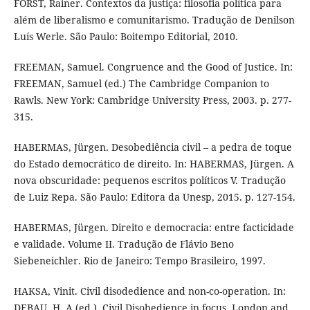
FORST, Rainer. Contextos da justiça: filosofia política para
além de liberalismo e comunitarismo. Tradução de Denilson
Luís Werle. São Paulo: Boitempo Editorial, 2010.
FREEMAN, Samuel. Congruence and the Good of Justice. In:
FREEMAN, Samuel (ed.) The Cambridge Companion to
Rawls. New York: Cambridge University Press, 2003. p. 277-
315.
HABERMAS, Jürgen. Desobediência civil – a pedra de toque
do Estado democrático de direito. In: HABERMAS, Jürgen. A
nova obscuridade: pequenos escritos políticos V. Tradução
de Luiz Repa. São Paulo: Editora da Unesp, 2015. p. 127-154.
HABERMAS, Jürgen. Direito e democracia: entre facticidade
e validade. Volume II. Tradução de Flávio Beno
Siebeneichler. Rio de Janeiro: Tempo Brasileiro, 1997.
HAKSA, Vinit. Civil disodedience and non-co-operation. In:
DEBAU, H. A (ed.). Civil Disobedience in focus. London and