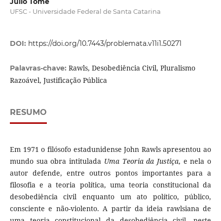
Julio Tomé
UFSC - Universidade Federal de Santa Catarina
DOI:
https://doi.org/10.7443/problemata.v11i1.50271
Rawls, Desobediência Civil, Pluralismo
Palavras-chave:
Razoável, Justificação Pública
RESUMO
Em 1971 o filósofo estadunidense John Rawls apresentou ao
mundo sua obra intitulada
Uma Teoria da Justiça
, e nela o
autor defende, entre outros pontos importantes para a
filosofia e a teoria política, uma teoria constitucional da
desobediência civil enquanto um ato político, público,
consciente e não-violento. A partir da ideia rawlsiana de
uma teoria constitucional da desobediência civil, neste