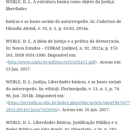
WERLE, D. L. A estrutura básica como objeto da justiça:
liberdades
básicas e as bases sociais do autorrespeito. In: Cadernos de
Filosofia Alemã, v. 19, n. 1, p. 63-83, 2014a.
WERLE, D. L. A ideia de justiça e a prática da democracia.
In: Novos Estudos – CEBRAP, [online], n. 92, 2012a, p. 153-
161. ISSN 0101-3300. Disponível em:
<
http://www.scielo.br/pdf/nec/n92/n92a11.pdf
>. Acesso em:
23 jun. 2017.
WERLE, D. L. Justiça, Liberdades básicas, e as bases sociais
do autorespeito. In: ethic@, Florianópolis, v. 13, n. 1, p. 74-
90, jun. 2014b. Disponível em:
<
https://periodicos.ufsc.br/index.php/ethic/article/viewFile/1677
2954.2014v13n1p74/26930
>. Acesso em: 16 jun. 2017.
WERLE, D. L. Liberdades Básicas, Justificação Pública e o
Poder Político em John Rawls. In: Dissertatio, v.34, p. 183-