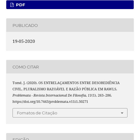
PDF
PUBLICADO
19-05-2020
COMO CITAR
Tomé, J. (2020). OS ENTRELAÇAMENTOS ENTRE DESOBEDIÊNCIA
CIVIL, PLURALISMO RAZOÁVEL E RAZÃO PÚBLICA EM RAWLS.
Problemata - Revista Internacional De Filosofia
,
11
(1), 263–286.
https://doi.org/10.7443/problemata.v11i1.50271
Fomatos de Citação
EDIÇÃO