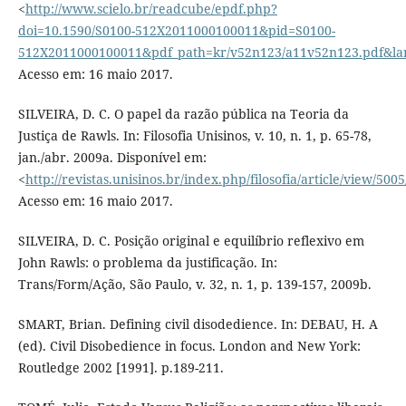
<
http://www.scielo.br/readcube/epdf.php?
doi=10.1590/S0100-512X2011000100011&pid=S0100-
512X2011000100011&pdf_path=kr/v52n123/a11v52n123.pdf&la
Acesso em: 16 maio 2017.
SILVEIRA, D. C. O papel da razão pública na Teoria da
Justiça de Rawls. In: Filosofia Unisinos, v. 10, n. 1, p. 65-78,
jan./abr. 2009a. Disponível em:
<
http://revistas.unisinos.br/index.php/filosofia/article/view/500
Acesso em: 16 maio 2017.
SILVEIRA, D. C. Posição original e equilíbrio reflexivo em
John Rawls: o problema da justificação. In:
Trans/Form/Ação, São Paulo, v. 32, n. 1, p. 139-157, 2009b.
SMART, Brian. Defining civil disodedience. In: DEBAU, H. A
(ed). Civil Disobedience in focus. London and New York:
Routledge 2002 [1991]. p.189-211.