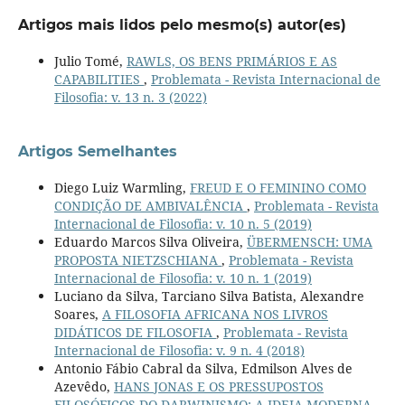
Artigos mais lidos pelo mesmo(s) autor(es)
Julio Tomé,
RAWLS, OS BENS PRIMÁRIOS E AS
CAPABILITIES
,
Problemata - Revista Internacional de
Filosofia: v. 13 n. 3 (2022)
Artigos Semelhantes
Diego Luiz Warmling,
FREUD E O FEMININO COMO
CONDIÇÃO DE AMBIVALÊNCIA
,
Problemata - Revista
Internacional de Filosofia: v. 10 n. 5 (2019)
Eduardo Marcos Silva Oliveira,
ÜBERMENSCH: UMA
PROPOSTA NIETZSCHIANA
,
Problemata - Revista
Internacional de Filosofia: v. 10 n. 1 (2019)
Luciano da Silva, Tarciano Silva Batista, Alexandre
Soares,
A FILOSOFIA AFRICANA NOS LIVROS
DIDÁTICOS DE FILOSOFIA
,
Problemata - Revista
Internacional de Filosofia: v. 9 n. 4 (2018)
Antonio Fábio Cabral da Silva, Edmilson Alves de
Azevêdo,
HANS JONAS E OS PRESSUPOSTOS
FILOSÓFICOS DO DARWINISMO: A IDEIA MODERNA