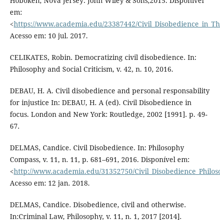
Hoboken, Nova Jersey: John Wiley & Sons,2015. Disponível
em:
<
https://www.academia.edu/23387442/Civil_Disobedience_in_Th
Acesso em: 10 jul. 2017.
CELIKATES, Robin. Democratizing civil disobedience. In:
Philosophy and Social Criticism, v. 42, n. 10, 2016.
DEBAU, H. A. Civil disobedience and personal responsability
for injustice In: DEBAU, H. A (ed). Civil Disobedience in
focus. London and New York: Routledge, 2002 [1991]. p. 49-
67.
DELMAS, Candice. Civil Disobedience. In: Philosophy
Compass, v. 11, n. 11, p. 681–691, 2016. Disponível em:
<
http://www.academia.edu/31352750/Civil_Disobedience_Philo
Acesso em: 12 jan. 2018.
DELMAS, Candice. Disobedience, civil and otherwise.
In:Criminal Law, Philosophy, v. 11, n. 1, 2017 [2014].