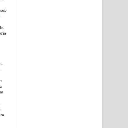
 sob
s
lho
oria
ra
s
a
a
em
m
e
ta.