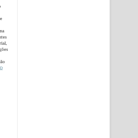
o
ne
ina
ntes
ial,
ações
ção
O