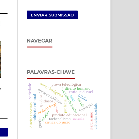
ENVIAR SUBMISSÃO
NAVEGAR
PALAVRAS-CHAVE
percy bridgman
prova teleológica
seriedade
direito humano
vontade de poder
operacionalismo
enrique dussel
bíblia
indústria cultural
kant
quebra
orixás
idosos
profecia
herbert feigl
formação
direitos sociais
ciências sociais
arte.
relação
narcisismo
produto educacional
acrasia
goethe
racionalismo.
crítica do juízo