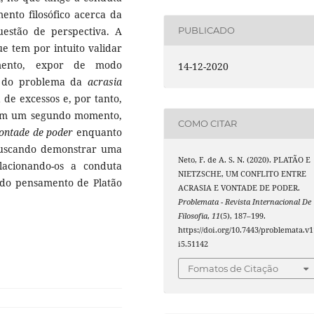
ento filosófico acerca da
estão de perspectiva. A
PUBLICADO
e tem por intuito validar
mento, expor de modo
14-12-2020
a do problema da
acrasia
de excessos e, por tanto,
 Em um segundo momento,
COMO CITAR
ontade de poder
enquanto
 buscando demonstrar uma
Neto, F. de A. S. N. (2020). PLATÃO E
elacionando-os a conduta
NIETZSCHE, UM CONFLITO ENTRE
do pensamento de Platão
ACRASIA E VONTADE DE PODER.
Problemata - Revista Internacional De
Filosofia
,
11
(5), 187–199.
https://doi.org/10.7443/problemata.v1
i5.51142
Fomatos de Citação