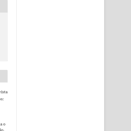
ista
s:
ta o
ão,