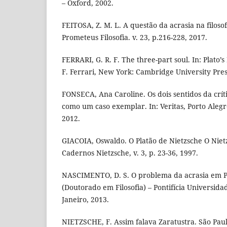
– Oxford, 2002.
FEITOSA, Z. M. L. A questão da acrasia na filosofi
Prometeus Filosofia. v. 23, p.216-228, 2017.
FERRARI, G. R. F. The three-part soul. In: Plato’s
F. Ferrari, New York: Cambridge University Pres
FONSECA, Ana Caroline. Os dois sentidos da críti
como um caso exemplar. In: Veritas, Porto Alegre, 
2012.
GIACOIA, Oswaldo. O Platão de Nietzsche O Nietz
Cadernos Nietzsche, v. 3, p. 23-36, 1997.
NASCIMENTO, D. S. O problema da acrasia em Pla
(Doutorado em Filosofia) – Pontifícia Universida
Janeiro, 2013.
NIETZSCHE, F. Assim falava Zaratustra. São Pau