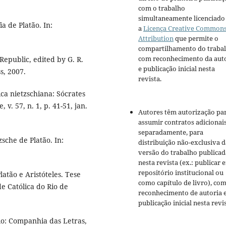
com o trabalho
simultaneamente licenciado
a de Platão. In:
a
Licença Creative Common
Attribution
que permite o
compartilhamento do traba
com reconhecimento da aut
 Republic, edited by G. R.
e publicação inicial nesta
s, 2007.
revista.
ca nietzschiana: Sócrates
v. 57, n. 1, p. 41-51, jan.
Autores têm autorização pa
assumir contratos adicionai
separadamente, para
sche de Platão. In:
distribuição não-exclusiva d
versão do trabalho publicad
nesta revista (ex.: publicar 
repositório institucional ou
tão e Aristóteles. Tese
como capítulo de livro), co
de Católica do Rio de
reconhecimento de autoria 
publicação inicial nesta revis
lo: Companhia das Letras,