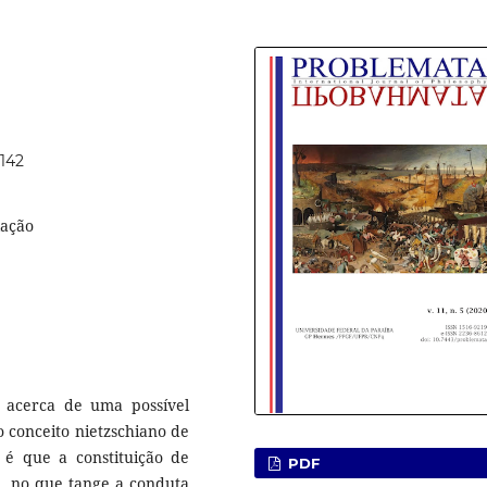
1142
lação
á acerca de uma possível
o conceito nietzschiano de
é que a constituição de
PDF
 no que tange a conduta