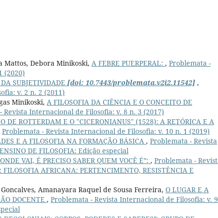
a Mattos, Debora Minikoski,
A FEBRE PUERPERAL:
,
Problemata -
 1 (2020)
 DA SUBJETIVIDADE
[doi: 10.7443/problemata.v2i2.11542]
,
fia: v. 2 n. 2 (2011)
gas Minikoski,
A FILOSOFIA DA CIÊNCIA E O CONCEITO DE
 Revista Internacional de Filosofia: v. 8 n. 3 (2017)
 DE ROTTERDAM E O "CICERONIANUS" (1528): A RETÓRICA E A
,
Problemata - Revista Internacional de Filosofia: v. 10 n. 1 (2019)
DES E A FILOSOFIA NA FORMAÇÃO BÁSICA
,
Problemata - Revista
8): ENSINO DE FILOSOFIA: Edição especial
ONDE VAI, É PRECISO SABER QUEM VOCÊ É”:
,
Problemata - Revis
(2019): FILOSOFIA AFRICANA: PERTENCIMENTO, RESISTÊNCIA E
y Goncalves, Amanayara Raquel de Sousa Ferreira,
O LUGAR E A
AÇÃO DOCENTE
,
Problemata - Revista Internacional de Filosofia: v. 9
pecial