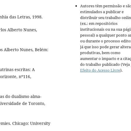
Autores têm permissão e sã
estimulados a publicar e
nhia das Letras, 1998.
distribuir seu trabalho onli
(ex.: em repositórios
institucionais ou na sua pág
rlos Alberto Nunes,
pessoal) a qualquer ponto a
ou durante o processo editor
já que isso pode gerar alter
los Alberto Nunes, Belém:
produtivas, bem como
aumentar o impacto e a cita
do trabalho publicado (Veja
trinas escritas: A
Efeito do Acesso Livre
).
Horizonte, nº116,
as do dualismo alma-
Universidade de Toronto,
emies. Chicago: University