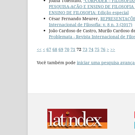
Joana Tolentino,
“CORPODER – FILOSOFIA
PESQUISA-AÇÃO E ENSINO DE FILOSOFIA
ENSINO DE FILOSOFIA: Edição especial
César Fernando Meurer,
REPRESENTAÇÕE
Internacional de Filosofia: v. 8 n. 3 (2017)
João Cardoso de Castro, Murilo Cardoso d
Problemata - Revista Internacional de Filoso
<<
<
67
68
69
70
71
72
73
74
75
76
>
>>
Você também pode
iniciar uma pesquisa avança