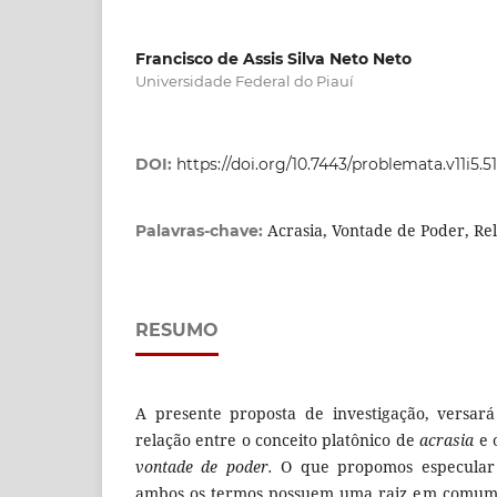
Francisco de Assis Silva Neto Neto
Universidade Federal do Piauí
DOI:
https://doi.org/10.7443/problemata.v11i5.5
Acrasia, Vontade de Poder, Re
Palavras-chave:
RESUMO
A presente proposta de investigação, versar
relação entre o conceito platônico de
acrasia
e 
vontade de poder.
O que propomos especular 
ambos os termos possuem uma raiz em comum,