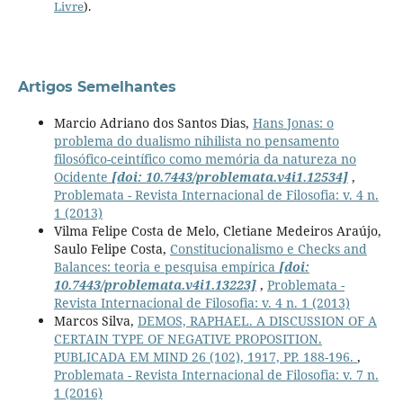
Livre
).
Artigos Semelhantes
Marcio Adriano dos Santos Dias,
Hans Jonas: o
problema do dualismo nihilista no pensamento
filosófico-ceintífico como memória da natureza no
Ocidente
[doi: 10.7443/problemata.v4i1.12534]
,
Problemata - Revista Internacional de Filosofia: v. 4 n.
1 (2013)
Vilma Felipe Costa de Melo, Cletiane Medeiros Araújo,
Saulo Felipe Costa,
Constitucionalismo e Checks and
Balances: teoria e pesquisa empírica
[doi:
10.7443/problemata.v4i1.13223]
,
Problemata -
Revista Internacional de Filosofia: v. 4 n. 1 (2013)
Marcos Silva,
DEMOS, RAPHAEL. A DISCUSSION OF A
CERTAIN TYPE OF NEGATIVE PROPOSITION.
PUBLICADA EM MIND 26 (102), 1917, PP. 188-196.
,
Problemata - Revista Internacional de Filosofia: v. 7 n.
1 (2016)