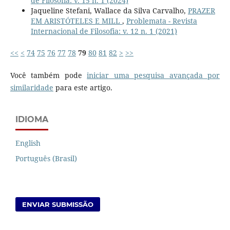
de Filosofia: v. 15 n. 1 (2024)
Jaqueline Stefani, Wallace da Silva Carvalho,
PRAZER
EM ARISTÓTELES E MILL
,
Problemata - Revista
Internacional de Filosofia: v. 12 n. 1 (2021)
<<
<
74
75
76
77
78
79
80
81
82
>
>>
Você também pode
iniciar uma pesquisa avançada por
similaridade
para este artigo.
IDIOMA
English
Português (Brasil)
ENVIAR SUBMISSÃO