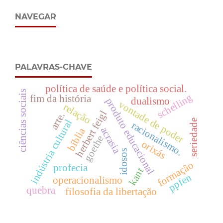
NAVEGAR
PALAVRAS-CHAVE
política de saúde e política social.
ciências sociais
schelling
fim da história
dualismo
produto educacional
vontade de poder
relação
herbert feigl
arte.
seriedade
indústria cultural
racionalismo.
acrasia
bíblia
goethe
orixás
idosos
formação
profecia
kant
ppfen
operacionalismo
quebra
filosofia da libertação