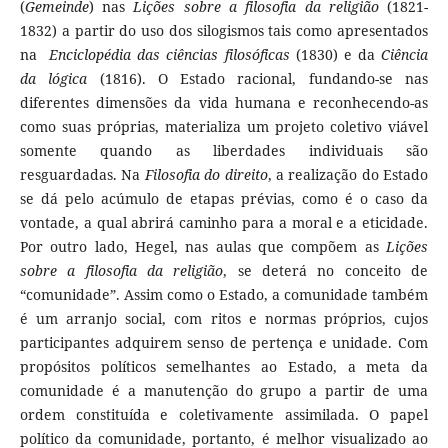
(
Gemeinde
) nas
Lições sobre a filosofia da religião
(1821-
1832) a partir do uso dos silogismos tais como apresentados
na
Enciclopédia das ciências filosóficas
(1830) e da
Ciência
da lógica
(1816). O Estado racional, fundando-se nas
diferentes dimensões da vida humana e reconhecendo-as
como suas próprias, materializa um projeto coletivo viável
somente quando as liberdades individuais são
resguardadas. Na
Filosofia do direito
, a realização do Estado
se dá pelo acúmulo de etapas prévias, como é o caso da
vontade, a qual abrirá caminho para a moral e a eticidade.
Por outro lado, Hegel, nas aulas que compõem as
Lições
sobre a filosofia da religião
, se deterá no conceito de
“comunidade”. Assim como o Estado, a comunidade também
é um arranjo social, com ritos e normas próprios, cujos
participantes adquirem senso de pertença e unidade. Com
propósitos políticos semelhantes ao Estado, a meta da
comunidade é a manutenção do grupo a partir de uma
ordem constituída e coletivamente assimilada. O papel
político da comunidade, portanto, é melhor visualizado ao