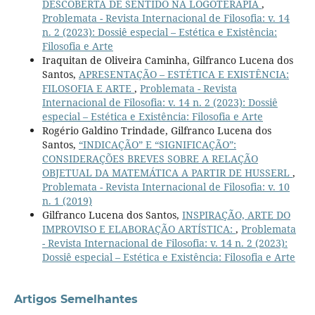
DESCOBERTA DE SENTIDO NA LOGOTERAPIA
,
Problemata - Revista Internacional de Filosofia: v. 14
n. 2 (2023): Dossiê especial – Estética e Existência:
Filosofia e Arte
Iraquitan de Oliveira Caminha, Gilfranco Lucena dos
Santos,
APRESENTAÇÃO – ESTÉTICA E EXISTÊNCIA:
FILOSOFIA E ARTE
,
Problemata - Revista
Internacional de Filosofia: v. 14 n. 2 (2023): Dossiê
especial – Estética e Existência: Filosofia e Arte
Rogério Galdino Trindade, Gilfranco Lucena dos
Santos,
“INDICAÇÃO” E “SIGNIFICAÇÃO”:
CONSIDERAÇÕES BREVES SOBRE A RELAÇÃO
OBJETUAL DA MATEMÁTICA A PARTIR DE HUSSERL
,
Problemata - Revista Internacional de Filosofia: v. 10
n. 1 (2019)
Gilfranco Lucena dos Santos,
INSPIRAÇÃO, ARTE DO
IMPROVISO E ELABORAÇÃO ARTÍSTICA:
,
Problemata
- Revista Internacional de Filosofia: v. 14 n. 2 (2023):
Dossiê especial – Estética e Existência: Filosofia e Arte
Artigos Semelhantes