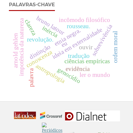
PALAVRAS-CHAVE
bruno latour
incômodo filosófico
impotência da natureza
clareza
rousseau.
sobrevivência
inércia
ideia em externalidade
etnia negra.
ordem moral
arnold gehlen
revolução.
eu
distinção
ouvir
conoscenza
tradução
ciências empíricas
antropologia
evidência
genocídio
palavra
ler o mundo