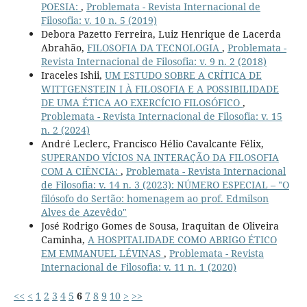
POESIA:
,
Problemata - Revista Internacional de
Filosofia: v. 10 n. 5 (2019)
Debora Pazetto Ferreira, Luiz Henrique de Lacerda
Abrahão,
FILOSOFIA DA TECNOLOGIA
,
Problemata -
Revista Internacional de Filosofia: v. 9 n. 2 (2018)
Iraceles Ishii,
UM ESTUDO SOBRE A CRÍTICA DE
WITTGENSTEIN I À FILOSOFIA E A POSSIBILIDADE
DE UMA ÉTICA AO EXERCÍCIO FILOSÓFICO
,
Problemata - Revista Internacional de Filosofia: v. 15
n. 2 (2024)
André Leclerc, Francisco Hélio Cavalcante Félix,
SUPERANDO VÍCIOS NA INTERAÇÃO DA FILOSOFIA
COM A CIÊNCIA:
,
Problemata - Revista Internacional
de Filosofia: v. 14 n. 3 (2023): NÚMERO ESPECIAL – "O
filósofo do Sertão: homenagem ao prof. Edmilson
Alves de Azevêdo"
José Rodrigo Gomes de Sousa, Iraquitan de Oliveira
Caminha,
A HOSPITALIDADE COMO ABRIGO ÉTICO
EM EMMANUEL LÉVINAS
,
Problemata - Revista
Internacional de Filosofia: v. 11 n. 1 (2020)
<<
<
1
2
3
4
5
6
7
8
9
10
>
>>