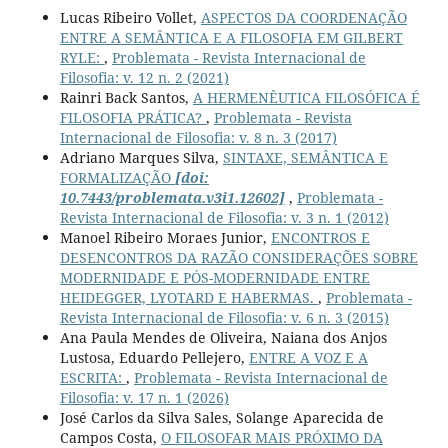
Lucas Ribeiro Vollet,
ASPECTOS DA COORDENAÇÃO
ENTRE A SEMÂNTICA E A FILOSOFIA EM GILBERT
RYLE:
,
Problemata - Revista Internacional de
Filosofia: v. 12 n. 2 (2021)
Rainri Back Santos,
A HERMENÊUTICA FILOSÓFICA É
FILOSOFIA PRÁTICA?
,
Problemata - Revista
Internacional de Filosofia: v. 8 n. 3 (2017)
Adriano Marques Silva,
SINTAXE, SEMÂNTICA E
FORMALIZAÇÃO
[doi:
10.7443/problemata.v3i1.12602]
,
Problemata -
Revista Internacional de Filosofia: v. 3 n. 1 (2012)
Manoel Ribeiro Moraes Junior,
ENCONTROS E
DESENCONTROS DA RAZÃO CONSIDERAÇÕES SOBRE
MODERNIDADE E PÓS-MODERNIDADE ENTRE
HEIDEGGER, LYOTARD E HABERMAS.
,
Problemata -
Revista Internacional de Filosofia: v. 6 n. 3 (2015)
Ana Paula Mendes de Oliveira, Naiana dos Anjos
Lustosa, Eduardo Pellejero,
ENTRE A VOZ E A
ESCRITA:
,
Problemata - Revista Internacional de
Filosofia: v. 17 n. 1 (2026)
José Carlos da Silva Sales, Solange Aparecida de
Campos Costa,
O FILOSOFAR MAIS PRÓXIMO DA