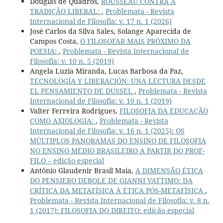
Douglas de Quadros,
ROUSSEAU CONTRA A
TRADIÇÃO LIBERAL:
,
Problemata - Revista
Internacional de Filosofia: v. 17 n. 1 (2026)
José Carlos da Silva Sales, Solange Aparecida de
Campos Costa,
O FILOSOFAR MAIS PRÓXIMO DA
POESIA:
,
Problemata - Revista Internacional de
Filosofia: v. 10 n. 5 (2019)
Angela Luzia Miranda, Lucas Barbosa da Paz,
TECNOLOGÍA Y LIBERACIÓN: UNA LECTURA DESDE
EL PENSAMIENTO DE DUSSEL
,
Problemata - Revista
Internacional de Filosofia: v. 10 n. 1 (2019)
Valter Ferreira Rodrigues,
FILOSOFIA DA EDUCAÇÃO
COMO AXIOLOGIA:
,
Problemata - Revista
Internacional de Filosofia: v. 16 n. 1 (2025): OS
MÚLTIPLOS PANORAMAS DO ENSINO DE FILOSOFIA
NO ENSINO MÉDIO BRASILEIRO A PARTIR DO PROF-
FILO – edição especial
Antônio Glaudenir Brasil Maia,
A DIMENSÃO ÉTICA
DO PENSIERO DEBOLE DE GIANNI VATTIMO: DA
CRÍTICA DA METAFÍSICA À ÉTICA PÓS-METAFÍSICA
,
Problemata - Revista Internacional de Filosofia: v. 8 n.
1 (2017): FILOSOFIA DO DIREITO: edição especial