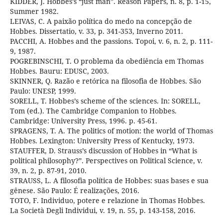
KIDDER, J. Hobbes’s “just man”. Reason Papers, n. 8, p. 1-15,
Summer 1982.
LEIVAS, C. A paixão política do medo na concepção de
Hobbes. Dissertatio, v. 33, p. 341-353, Inverno 2011.
PACCHI, A. Hobbes and the passions. Topoi, v. 6, n. 2, p. 111-
9, 1987.
POGREBINSCHI, T. O problema da obediência em Thomas
Hobbes. Bauru: EDUSC, 2003.
SKINNER, Q. Razão e retórica na filosofia de Hobbes. São
Paulo: UNESP, 1999.
SORELL, T. Hobbes’s scheme of the sciences. In: SORELL,
Tom (ed.). The Cambridge Companion to Hobbes.
Cambridge: University Press, 1996. p. 45-61.
SPRAGENS, T. A. The politics of motion: the world of Thomas
Hobbes. Lexington: University Press of Kentucky, 1973.
STAUFFER, D. Strauss’s discussion of Hobbes in “What is
political philosophy?”. Perspectives on Political Science, v.
39, n. 2, p. 87-91, 2010.
STRAUSS, L. A filosofia política de Hobbes: suas bases e sua
gênese. São Paulo: É realizações, 2016.
TOTO, F. Individuo, potere e relazione in Thomas Hobbes.
La Società Degli Individui, v. 19, n. 55, p. 143-158, 2016.