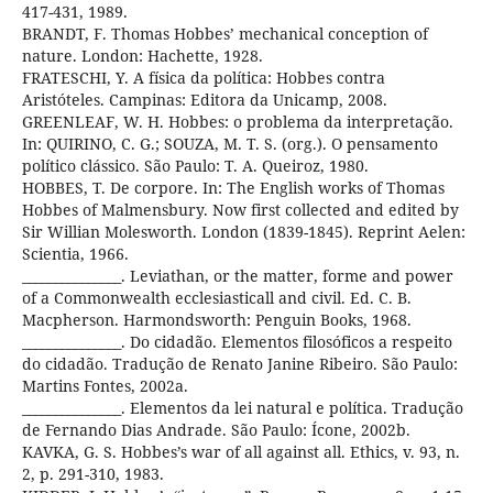
417-431, 1989.
BRANDT, F. Thomas Hobbes’ mechanical conception of
nature. London: Hachette, 1928.
FRATESCHI, Y. A física da política: Hobbes contra
Aristóteles. Campinas: Editora da Unicamp, 2008.
GREENLEAF, W. H. Hobbes: o problema da interpretação.
In: QUIRINO, C. G.; SOUZA, M. T. S. (org.). O pensamento
político clássico. São Paulo: T. A. Queiroz, 1980.
HOBBES, T. De corpore. In: The English works of Thomas
Hobbes of Malmensbury. Now first collected and edited by
Sir Willian Molesworth. London (1839-1845). Reprint Aelen:
Scientia, 1966.
_______________. Leviathan, or the matter, forme and power
of a Commonwealth ecclesiasticall and civil. Ed. C. B.
Macpherson. Harmondsworth: Penguin Books, 1968.
_______________. Do cidadão. Elementos filosóficos a respeito
do cidadão. Tradução de Renato Janine Ribeiro. São Paulo:
Martins Fontes, 2002a.
_______________. Elementos da lei natural e política. Tradução
de Fernando Dias Andrade. São Paulo: Ícone, 2002b.
KAVKA, G. S. Hobbes’s war of all against all. Ethics, v. 93, n.
2, p. 291-310, 1983.