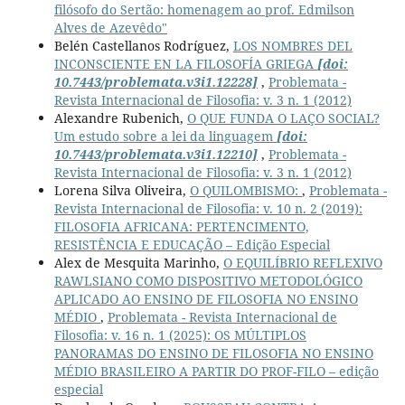
filósofo do Sertão: homenagem ao prof. Edmilson
Alves de Azevêdo"
Belén Castellanos Rodríguez,
LOS NOMBRES DEL
INCONSCIENTE EN LA FILOSOFÍA GRIEGA
[doi:
10.7443/problemata.v3i1.12228]
,
Problemata -
Revista Internacional de Filosofia: v. 3 n. 1 (2012)
Alexandre Rubenich,
O QUE FUNDA O LAÇO SOCIAL?
Um estudo sobre a lei da linguagem
[doi:
10.7443/problemata.v3i1.12210]
,
Problemata -
Revista Internacional de Filosofia: v. 3 n. 1 (2012)
Lorena Silva Oliveira,
O QUILOMBISMO:
,
Problemata -
Revista Internacional de Filosofia: v. 10 n. 2 (2019):
FILOSOFIA AFRICANA: PERTENCIMENTO,
RESISTÊNCIA E EDUCAÇÃO – Edição Especial
Alex de Mesquita Marinho,
O EQUILÍBRIO REFLEXIVO
RAWLSIANO COMO DISPOSITIVO METODOLÓGICO
APLICADO AO ENSINO DE FILOSOFIA NO ENSINO
MÉDIO
,
Problemata - Revista Internacional de
Filosofia: v. 16 n. 1 (2025): OS MÚLTIPLOS
PANORAMAS DO ENSINO DE FILOSOFIA NO ENSINO
MÉDIO BRASILEIRO A PARTIR DO PROF-FILO – edição
especial