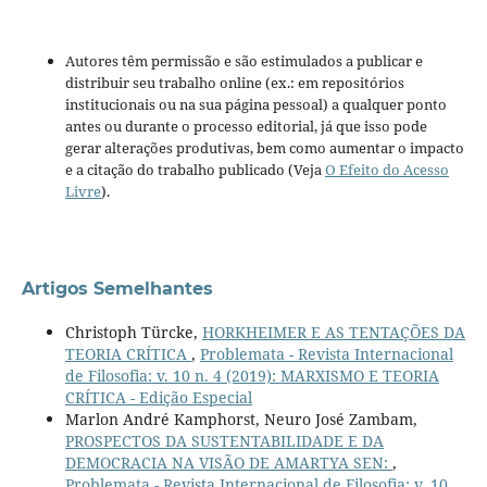
Autores têm permissão e são estimulados a publicar e
distribuir seu trabalho online (ex.: em repositórios
institucionais ou na sua página pessoal) a qualquer ponto
antes ou durante o processo editorial, já que isso pode
gerar alterações produtivas, bem como aumentar o impacto
e a citação do trabalho publicado (Veja
O Efeito do Acesso
Livre
).
Artigos Semelhantes
Christoph Türcke,
HORKHEIMER E AS TENTAÇÕES DA
TEORIA CRÍTICA
,
Problemata - Revista Internacional
de Filosofia: v. 10 n. 4 (2019): MARXISMO E TEORIA
CRÍTICA - Edição Especial
Marlon André Kamphorst, Neuro José Zambam,
PROSPECTOS DA SUSTENTABILIDADE E DA
DEMOCRACIA NA VISÃO DE AMARTYA SEN:
,
Problemata - Revista Internacional de Filosofia: v. 10