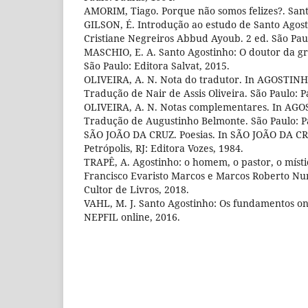
AMORIM, Tiago. Porque não somos felizes?. Sant
GILSON, É. Introdução ao estudo de Santo Agos
Cristiane Negreiros Abbud Ayoub. 2 ed. São Paul
MASCHIO, E. A. Santo Agostinho: O doutor da gr
São Paulo: Editora Salvat, 2015.
OLIVEIRA, A. N. Nota do tradutor. In AGOSTINHO,
Tradução de Nair de Assis Oliveira. São Paulo: P
OLIVEIRA, A. N. Notas complementares. In AGO
Tradução de Augustinho Belmonte. São Paulo: P
SÃO JOÃO DA CRUZ. Poesias. In SÃO JOÃO DA CR
Petrópolis, RJ: Editora Vozes, 1984.
TRAPÊ, A. Agostinho: o homem, o pastor, o míst
Francisco Evaristo Marcos e Marcos Roberto Nun
Cultor de Livros, 2018.
VAHL, M. J. Santo Agostinho: Os fundamentos ont
NEPFIL online, 2016.