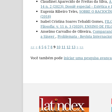
Claudinei Aparecido de Freitas da Silva,
A
14 n. 2 (2023): Dossiê especial – Estética e 
Eugenia Ribeiro Teles,
SOBRE O RACIOCÍ
(2018)
Isabel Cristina Soares Tebaldi Gomes,
FIL
Filosofia: v. 11 n. 3 (2020): ENSINO DE 
Anselmo Carvalho de Oliveira,
Comparando
a Singer
,
Problemata - Revista Internaciona
<<
<
4
5
6
7
8
9
10
11
12
13
>
>>
Você também pode
iniciar uma pesquisa avança