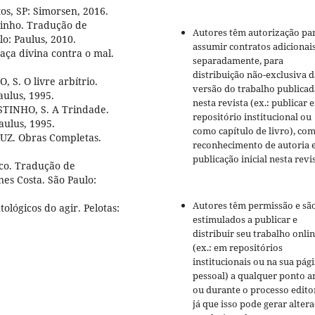
os, SP: Simorsen, 2016.
tinho. Tradução de
Autores têm autorização pa
o: Paulus, 2010.
assumir contratos adicionai
aça divina contra o mal.
separadamente, para
distribuição não-exclusiva d
 S. O livre arbítrio.
versão do trabalho publicad
aulus, 1995.
nesta revista (ex.: publicar 
STINHO, S. A Trindade.
repositório institucional ou
aulus, 1995.
como capítulo de livro), co
UZ. Obras Completas.
reconhecimento de autoria 
publicação inicial nesta revis
ico. Tradução de
es Costa. São Paulo:
Autores têm permissão e sã
ológicos do agir. Pelotas:
estimulados a publicar e
distribuir seu trabalho onli
(ex.: em repositórios
institucionais ou na sua pág
pessoal) a qualquer ponto a
ou durante o processo editor
já que isso pode gerar alter