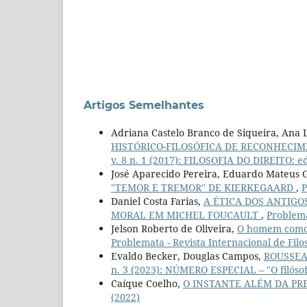
Artigos Semelhantes
Adriana Castelo Branco de Siqueira, Ana 
HISTÓRICO-FILOSÓFICA DE RECONHECI
v. 8 n. 1 (2017): FILOSOFIA DO DIREITO: ed
José Aparecido Pereira, Eduardo Mateus 
"TEMOR E TREMOR" DE KIERKEGAARD
,
P
Daniel Costa Farias,
A ÉTICA DOS ANTIGO
MORAL EM MICHEL FOUCAULT
,
Problemat
Jelson Roberto de Oliveira,
O homem como o
Problemata - Revista Internacional de Filoso
Evaldo Becker, Douglas Campos,
ROUSSEA
n. 3 (2023): NÚMERO ESPECIAL – "O filós
Caíque Coelho,
O INSTANTE ALÉM DA PR
(2022)