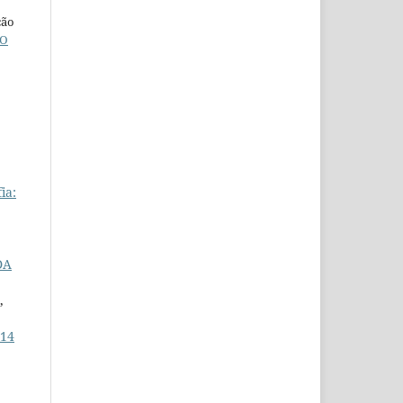
ção
O
ia:
DA
,
 14