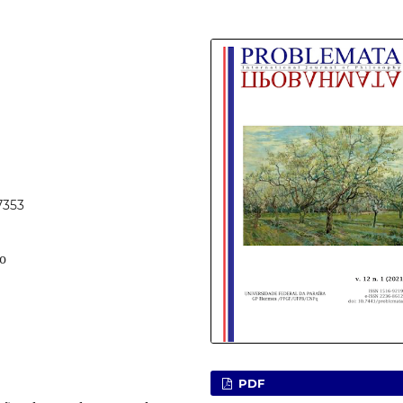
7353
o
PDF