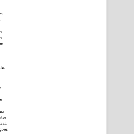
ra
s
a
a
em
m
e
ta.
o
ne
ina
ntes
ial,
ações