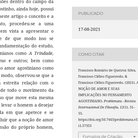
ssões dentro do campo da
stinho, ainda hoje, possui
PUBLICADO
neste artigo o conceito e a
nto, procedeu-se a uma
17-08-2021
, em vista a apresentar o
s e de que modo isso se
fundamentação do estudo,
tinianos como
A Trindade
,
COMO CITAR
eus
e outros; bem como
do amor agostiniano como
Francisco Romário de Queiroz Silva,
se modo, observou-se que a
Francisco Clébio Figueiredo, &
estreita relação com o
Francisco Clébio Figueiredo. (2021). 
NOÇÃO DE AMOR E SUAS
o de todo o movimento da
IMPLICAÇÕES NO PENSAMENTO
eso que move esta mesma
AGOSTINIANO.
Problemata - Revista
e levar o homem a desejar
Internacional De Filosofia
,
12
(1), 31–
ida em que apetece e se
55.
cluir que a noção de amor
https://doi.org/10.7443/problemata.v1
i1.57353
nsão do próprio homem,
Fomatos de Citação