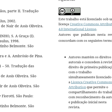
os, parte II. Tradução
Este trabalho está licenciado sob 
lus, 2002.
licença
Creative Commons Attribu
e Nair de Assis Oliveira.
4.0 International License
.
Autores que publicam nesta rev
NHO, S. A Graça (I).
concordam com os seguintes termo
aulus, 1998.
tinho Belmonte. São
ra e A. Ambrósio de Pina.
Autores mantém os direitos
autorais e concedem à revis
 – 50. Tradução das
direito de primeira publicaç
com o trabalho
e Assis Oliveira. São
simultaneamente licenciado
a
Licença Creative Common
r de Assis Oliveira. São
Attribution
que permite o
compartilhamento do traba
Fiorotti. São Paulo:
com reconhecimento da aut
e publicação inicial nesta
tinho Belmonte. São
revista.