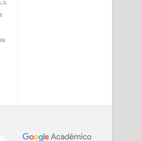
: v.
 4
uta