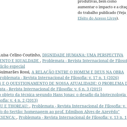
produtivas, bem como
aumentar o impacto e a cita
do trabalho publicado (Veja
Efeito do Acesso Livre
).
Luisa Celino Coutinho,
DIGNIDADE HUMANA: UMA PERSPECTIVA
MENTO E IGUALDADE
,
Problemata - Revista Internacional de Filosof
ição especial
Guimarães Rossi,
A RELAÇÃO ENTRE O HOMEM E DEUS NA OBRA
roblemata - Revista Internacional de Filosofia: v. 17 n. 1 (2026)
S E O QUESTIONAMENTO DE NOSSA ATUALIDADE: O PROBLEMA 
a - Revista Internacional de Filosofia: v. 6 n. 3 (2015)
bjeto da técnica segundo Hans Jonas: o desafio da biotecnologia
fia: v. 4 n. 2 (2013)
U E THOREAU:
,
Problemata - Revista Internacional de Filosofia: v.
ofo do Sertão: homenagem ao prof. Edmilson Alves de Azevêdo"
ESENÇA:
,
Problemata - Revista Internacional de Filosofia: v. 13 n. 1