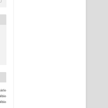
ário
ébio
ébio