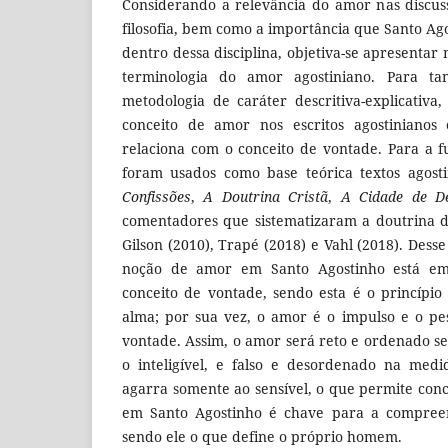
Considerando a relevância do amor nas discu
filosofia, bem como a importância que Santo Ago
dentro dessa disciplina, objetiva-se apresentar 
terminologia do amor agostiniano. Para ta
metodologia de caráter descritiva-explicativa
conceito de amor nos escritos agostiniano
relaciona com o conceito de vontade. Para a 
foram usados como base teórica textos agos
Confissões
,
A Doutrina Cristã
,
A Cidade de D
comentadores que sistematizaram a doutrina 
Gilson (2010), Trapé (2018) e Vahl (2018). Des
noção de amor em Santo Agostinho está em 
conceito de vontade, sendo esta é o princípi
alma; por sua vez, o amor é o impulso e o p
vontade. Assim, o amor será reto e ordenado s
o inteligível, e falso e desordenado na med
agarra somente ao sensível, o que permite con
em Santo Agostinho é chave para a compree
sendo ele o que define o próprio homem.