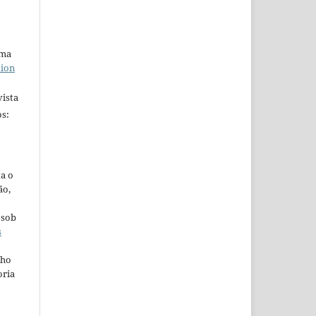
uma
tion
ista
s:
ta o
ão,
 sob
s
lho
oria