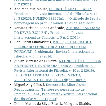
n. 2 (2021)
Ana Monique Moura,
O CORPO À LUZ DE KANT:
,
Problemata - Revista Internacional de Filosofia: v. 14
n. 3 (2023): NÚMERO ESPECIAL – "O filósofo do Sertão:
homenagem ao prof. Edmilson Alves de Azevêdo"
Renata Cristina Lopes Andrade,
A MORAL KANTIANA
DO DEVER (SOLLEN)
,
Problemata - Revista
Internacional de Filosofia: v. 5 n. 2 (2014)
Dani Barki Minkovicius,
PODER, SEXUALIDADE E
LIBERDADE: CONSTITUIÇÃO DO SUJEITO EM
FOUCAULT
,
Problemata - Revista Internacional de
Filosofia: v. 7 n. 2 (2016)
Julvan Moreira de Oliveira,
A CONCEPÇÃO DE PESSOA
NA PERSPECTIVA AFRODIASPÓRICA
,
Problemata -
Revista Internacional de Filosofia: v. 10 n. 2 (2019):
FILOSOFIA AFRICANA: PERTENCIMENTO,
RESISTÊNCIA E EDUCAÇÃO – Edição Especial
Miguel Angel Rossi,
Democracia, Liberalismo e
Republicanismo: Tensões no pensamento de
Immanuel Kant
,
Problemata - Revista Internacional
de Filosofia: v. 5 n. 1 (2014)
Delmo Mattos da Silva, Beatriz Marques Ubaldo,