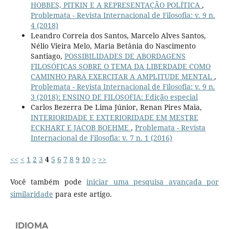
HOBBES, PITKIN E A REPRESENTAÇÃO POLÍTICA
,
Problemata - Revista Internacional de Filosofia: v. 9 n.
4 (2018)
Leandro Correia dos Santos, Marcelo Alves Santos,
Nélio Vieira Melo, Maria Betânia do Nascimento
Santiago,
POSSIBILIDADES DE ABORDAGENS
FILOSÓFICAS SOBRE O TEMA DA LIBERDADE COMO
CAMINHO PARA EXERCITAR A AMPLITUDE MENTAL
,
Problemata - Revista Internacional de Filosofia: v. 9 n.
3 (2018): ENSINO DE FILOSOFIA: Edição especial
Carlos Bezerra De Lima Júnior, Renan Pires Maia,
INTERIORIDADE E EXTERIORIDADE EM MESTRE
ECKHART E JACOB BOEHME
,
Problemata - Revista
Internacional de Filosofia: v. 7 n. 1 (2016)
<<
<
1
2
3
4
5
6
7
8
9
10
>
>>
Você também pode
iniciar uma pesquisa avançada por
similaridade
para este artigo.
IDIOMA