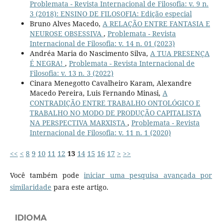
Problemata - Revista Internacional de Filosofia: v. 9 n.
3 (2018): ENSINO DE FILOSOFIA: Edição especial
Bruno Alves Macedo,
A RELAÇÃO ENTRE FANTASIA E
NEUROSE OBSESSIVA
,
Problemata - Revista
Internacional de Filosofia: v. 14 n. 01 (2023)
Andréa Maria do Nascimento Silva,
A TUA PRESENÇA
É NEGRA!
,
Problemata - Revista Internacional de
Filosofia: v. 13 n. 3 (2022)
Cinara Menegotto Cavalheiro Karam, Alexandre
Macedo Pereira, Luis Fernando Minasi,
A
CONTRADIÇÃO ENTRE TRABALHO ONTOLÓGICO E
TRABALHO NO MODO DE PRODUÇÃO CAPITALISTA
NA PERSPECTIVA MARXISTA
,
Problemata - Revista
Internacional de Filosofia: v. 11 n. 1 (2020)
<<
<
8
9
10
11
12
13
14
15
16
17
>
>>
Você também pode
iniciar uma pesquisa avançada por
similaridade
para este artigo.
IDIOMA