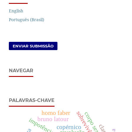
English
Português (Brasil)
ENVIAR SUBMISSÃO
NAVEGAR
PALAVRAS-CHAVE
homo faber
sobrevivência
corpo sexualizado
bruno latour
copérnico