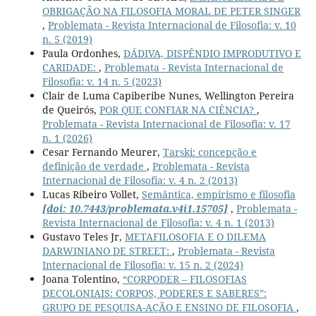
OBRIGAÇÃO NA FILOSOFIA MORAL DE PETER SINGER
,
Problemata - Revista Internacional de Filosofia: v. 10
n. 5 (2019)
Paula Ordonhes,
DÁDIVA, DISPÊNDIO IMPRODUTIVO E
CARIDADE:
,
Problemata - Revista Internacional de
Filosofia: v. 14 n. 5 (2023)
Clair de Luma Capiberibe Nunes, Wellington Pereira
de Queirós,
POR QUE CONFIAR NA CIÊNCIA?
,
Problemata - Revista Internacional de Filosofia: v. 17
n. 1 (2026)
Cesar Fernando Meurer,
Tarski: concepção e
definição de verdade
,
Problemata - Revista
Internacional de Filosofia: v. 4 n. 2 (2013)
Lucas Ribeiro Vollet,
Semântica, empirismo e filosofia
[doi: 10.7443/problemata.v4i1.15705]
,
Problemata -
Revista Internacional de Filosofia: v. 4 n. 1 (2013)
Gustavo Teles Jr,
METAFILOSOFIA E O DILEMA
DARWINIANO DE STREET:
,
Problemata - Revista
Internacional de Filosofia: v. 15 n. 2 (2024)
Joana Tolentino,
“CORPODER – FILOSOFIAS
DECOLONIAIS: CORPOS, PODERES E SABERES”:
GRUPO DE PESQUISA-AÇÃO E ENSINO DE FILOSOFIA
,