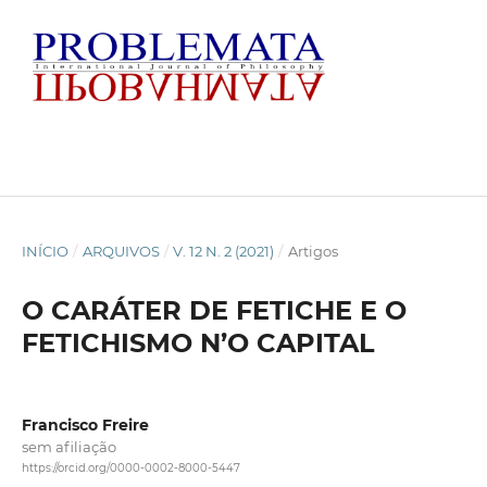
INÍCIO
/
ARQUIVOS
/
V. 12 N. 2 (2021)
/
Artigos
O CARÁTER DE FETICHE E O
FETICHISMO N’O CAPITAL
Francisco Freire
sem afiliação
https://orcid.org/0000-0002-8000-5447