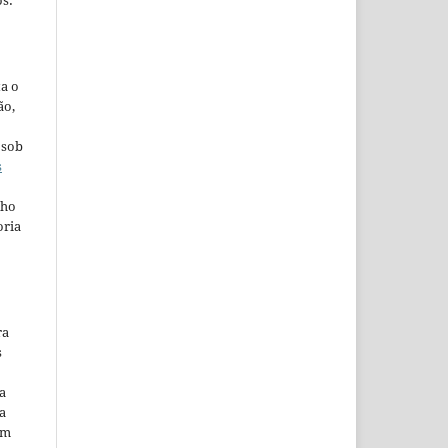
s:
ta o
ão,
 sob
s
lho
oria
ra
s
a
a
em