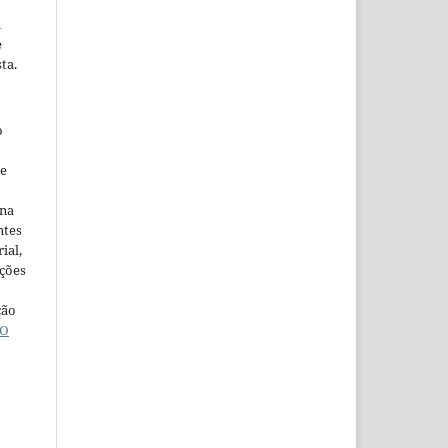
m
e
ta.
o
ne
ina
ntes
ial,
ações
ção
O