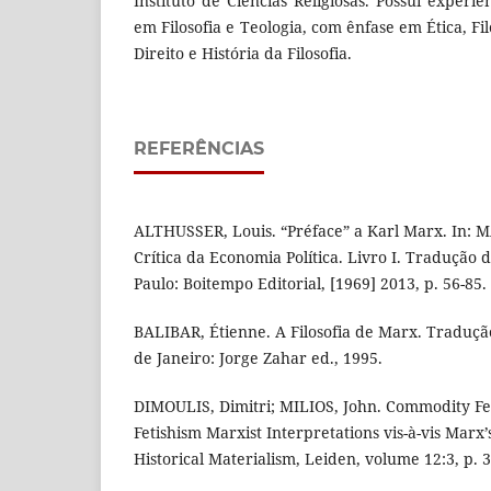
Instituto de Ciências Religiosas. Possui experi
em Filosofia e Teologia, com ênfase em Ética, Filo
Direito e História da Filosofia.
REFERÊNCIAS
ALTHUSSER, Louis. “Préface” a Karl Marx. In: MA
Crítica da Economia Política. Livro I. Tradução
Paulo: Boitempo Editorial, [1969] 2013, p. 56-85.
BALIBAR, Étienne. A Filosofia de Marx. Traduçã
de Janeiro: Jorge Zahar ed., 1995.
DIMOULIS, Dimitri; MILIOS, John. Commodity Fet
Fetishism Marxist Interpretations vis-à-vis Marx’
Historical Materialism, Leiden, volume 12:3, p. 3