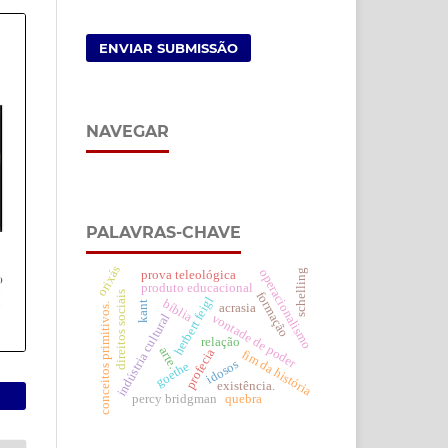
ENVIAR SUBMISSÃO
NAVEGAR
PALAVRAS-CHAVE
orixás
operacionalismo
schelling
prova teleológica
produto educacional
direitos sociais
formação
herbert feigl
bíblia
kant
acrasia
conceitos primitivos.
vontade de poder
indústria cultural
relação
arte.
profecia
fim da história
idosos
goethe
existência.
percy bridgman
quebra