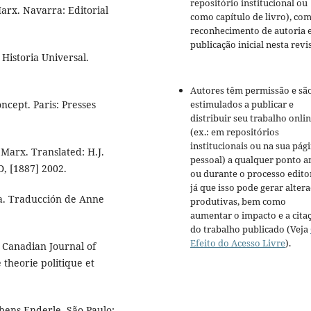
repositório institucional ou
arx. Navarra: Editorial
como capítulo de livro), co
reconhecimento de autoria 
publicação inicial nesta revis
 Historia Universal.
Autores têm permissão e sã
ncept. Paris: Presses
estimulados a publicar e
distribuir seu trabalho onli
(ex.: em repositórios
institucionais ou na sua pág
Marx. Translated: H.J.
pessoal) a qualquer ponto a
D, [1887] 2002.
ou durante o processo editor
já que isso pode gerar alter
a. Traducción de Anne
produtivas, bem como
aumentar o impacto e a cita
do trabalho publicado (Veja
Efeito do Acesso Livre
).
 Canadian Journal of
 theorie politique et
bens Enderle. São Paulo: