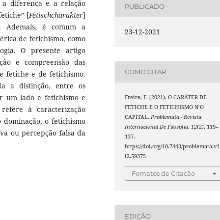
 a diferença e a relação
PUBLICADO
etiche” [
Fetischcharakter
]
. Ademais, é comum a
23-12-2021
érica de fetichismo, como
ogia. O presente artigo
inção e compreensão das
COMO CITAR
 fetiche e de fetichismo.
a a distinção, entre os
or um lado e fetichismo e
Freire, F. (2021). O CARÁTER DE
FETICHE E O FETICHISMO N’O
refere à caracterização
CAPITAL.
Problemata - Revista
o dominação, o fetichismo
Internacional De Filosofia
,
12
(2), 119–
iva ou percepção falsa da
137.
https://doi.org/10.7443/problemata.v1
i2.59375
Fomatos de Citação
EDIÇÃO