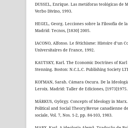
DUSSEL, Enrique. Las metáforas teológicas de M
Verbo Divino, 1993.
HEGEL, Georg. Lecciones sobre la Filosofía de la
Madrid: Tecnos, [1830] 2005.
IACONO, Alfonso. Le fétichisme: Histoire d’un Co
Universitaires de France, 1992.
KAUTSKY, Karl. The Economic Doctrines of Karl 
Stenning. Boston: N.C.L.C. Publishing Society LT
KOFMAN, Sarah. Cámara Oscura. De la Ideologí
Leroix. Madrid: Taller de Ediciones, [1973]1975.
MÁRKUS, György. Concepts of Ideology in Marx.
Political and Social Theory/Revue canadienne de
sociale, Vol. 7, Nos. 1-2, pp. 84-103, 1983.
MARX, Karl. A ideologia Alemã. Tradução de Ru