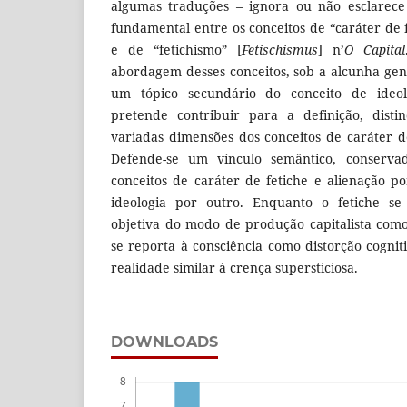
algumas traduções – ignora ou não esclarece
fundamental entre os conceitos de “caráter de f
e de “fetichismo” [
Fetischismus
] n’
O Capital
abordagem desses conceitos, sob a alcunha gen
um tópico secundário do conceito de ideol
pretende contribuir para a definição, dist
variadas dimensões dos conceitos de caráter de
Defende-se um vínculo semântico, conservad
conceitos de caráter de fetiche e alienação p
ideologia por outro. Enquanto o fetiche se 
objetiva do modo de produção capitalista com
se reporta à consciência como distorção cognit
realidade similar à crença supersticiosa.
DOWNLOADS