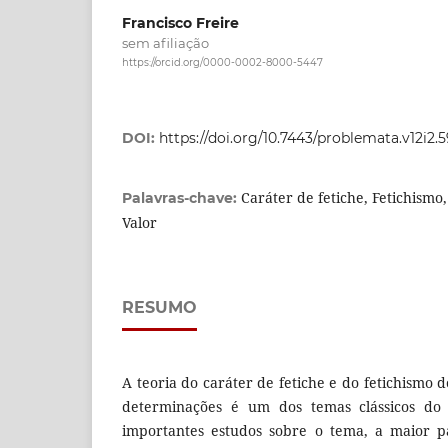
Francisco Freire
sem afiliação
https://orcid.org/0000-0002-8000-5447
DOI:
https://doi.org/10.7443/problemata.v12i2.
Caráter de fetiche, Fetichismo,
Palavras-chave:
Valor
RESUMO
A teoria do caráter de fetiche e do fetichismo d
determinações é um dos temas clássicos do
importantes estudos sobre o tema, a maior pa