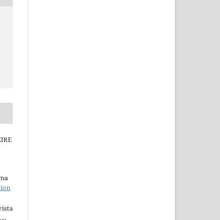
EIRE
uma
tion
ista