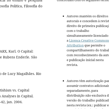
ência no ensino e pesquisa
concordam com os seguintes termo
sofia Política, Filosofia do
Autores mantém os direitos
autorais e concedem à revis
direito de primeira publicaç
com o trabalho
simultaneamente licenciado
a
Licença Creative Common
Attribution
que permite o
compartilhamento do traba
RX, Karl. O Capital:
com reconhecimento da aut
 de Rubens Enderle. São
e publicação inicial nesta
revista.
o de Lucy Magalhães. Rio
Autores têm autorização pa
assumir contratos adicionai
ishism vs. Capital
separadamente, para
distribuição não-exclusiva d
s Analyses in Capital.
versão do trabalho publicad
-42, jan. 2004.
nesta revista (ex.: publicar 