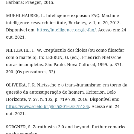
Bárbara: Praeger, 2015.
MUEHLHAUSER, L. Intelligence explosion FAQ. Machine
intelligence research institute, Berkeley, v. 1, n. 20, 2013.
Disponível em:
https://intelligence.org/ie-faq/
. Acesso em: 24
out. 2021.
NIETZSCHE, F. W. Crepúsculo dos ídolos (ou como filosofar
com o martelo). In: LEBRUN, G. (ed.). Friedrich Nietzsche:
obras incompletas. São Paulo: Nova Cultural, 1999. p. 371-
390. (Os pensadores; 32).
OLIVEIRA, J. R. Nietzsche e o trans-humanismo: em torno da
questão da autossuperação do homem. Kriterion, Belo
Horizonte, v. 57, n. 135, p. 719-739, 2016. Disponível em:
https://www.scielo.br/j/kr/i/2016.v57n135/
. Acesso em: 24
out. 2021.
SORGNER, S. Zarathustra 2.0 and beyond: further remarks
on the complex