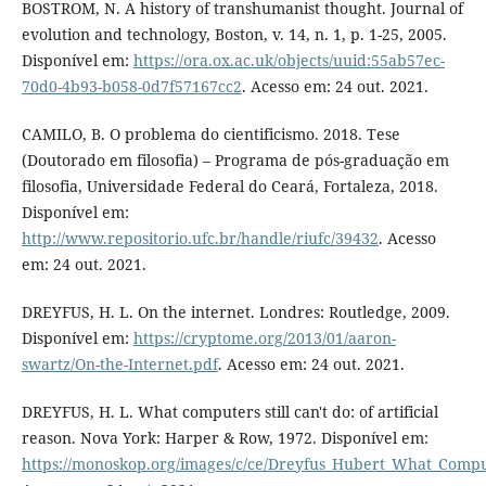
BOSTROM, N. A history of transhumanist thought. Journal of
evolution and technology, Boston, v. 14, n. 1, p. 1-25, 2005.
Disponível em:
https://ora.ox.ac.uk/objects/uuid:55ab57ec-
70d0-4b93-b058-0d7f57167cc2
. Acesso em: 24 out. 2021.
CAMILO, B. O problema do cientificismo. 2018. Tese
(Doutorado em filosofia) – Programa de pós-graduação em
filosofia, Universidade Federal do Ceará, Fortaleza, 2018.
Disponível em:
http://www.repositorio.ufc.br/handle/riufc/39432
. Acesso
em: 24 out. 2021.
DREYFUS, H. L. On the internet. Londres: Routledge, 2009.
Disponível em:
https://cryptome.org/2013/01/aaron-
swartz/On-the-Internet.pdf
. Acesso em: 24 out. 2021.
DREYFUS, H. L. What computers still can't do: of artificial
reason. Nova York: Harper & Row, 1972. Disponível em:
https://monoskop.org/images/c/ce/Dreyfus_Hubert_What_Comput