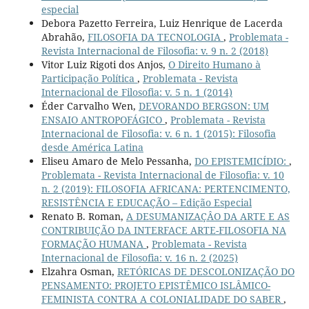
especial
Debora Pazetto Ferreira, Luiz Henrique de Lacerda
Abrahão,
FILOSOFIA DA TECNOLOGIA
,
Problemata -
Revista Internacional de Filosofia: v. 9 n. 2 (2018)
Vitor Luiz Rigoti dos Anjos,
O Direito Humano à
Participação Política
,
Problemata - Revista
Internacional de Filosofia: v. 5 n. 1 (2014)
Éder Carvalho Wen,
DEVORANDO BERGSON: UM
ENSAIO ANTROPOFÁGICO
,
Problemata - Revista
Internacional de Filosofia: v. 6 n. 1 (2015): Filosofia
desde América Latina
Eliseu Amaro de Melo Pessanha,
DO EPISTEMICÍDIO:
,
Problemata - Revista Internacional de Filosofia: v. 10
n. 2 (2019): FILOSOFIA AFRICANA: PERTENCIMENTO,
RESISTÊNCIA E EDUCAÇÃO – Edição Especial
Renato B. Roman,
A DESUMANIZAÇÂO DA ARTE E AS
CONTRIBUIÇÃO DA INTERFACE ARTE-FILOSOFIA NA
FORMAÇÃO HUMANA
,
Problemata - Revista
Internacional de Filosofia: v. 16 n. 2 (2025)
Elzahra Osman,
RETÓRICAS DE DESCOLONIZAÇÃO DO
PENSAMENTO: PROJETO EPISTÊMICO ISLÂMICO-
FEMINISTA CONTRA A COLONIALIDADE DO SABER
,