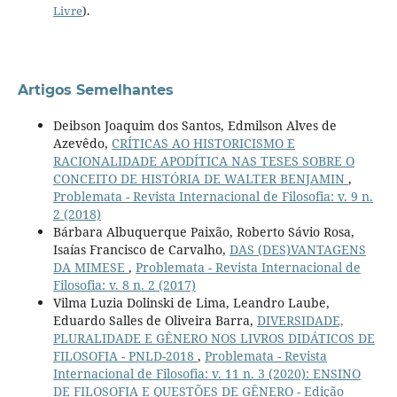
Livre
).
Artigos Semelhantes
Deibson Joaquim dos Santos, Edmilson Alves de
Azevêdo,
CRÍTICAS AO HISTORICISMO E
RACIONALIDADE APODÍTICA NAS TESES SOBRE O
CONCEITO DE HISTÓRIA DE WALTER BENJAMIN
,
Problemata - Revista Internacional de Filosofia: v. 9 n.
2 (2018)
Bárbara Albuquerque Paixão, Roberto Sávio Rosa,
Isaías Francisco de Carvalho,
DAS (DES)VANTAGENS
DA MIMESE
,
Problemata - Revista Internacional de
Filosofia: v. 8 n. 2 (2017)
Vilma Luzia Dolinski de Lima, Leandro Laube,
Eduardo Salles de Oliveira Barra,
DIVERSIDADE,
PLURALIDADE E GÊNERO NOS LIVROS DIDÁTICOS DE
FILOSOFIA - PNLD-2018
,
Problemata - Revista
Internacional de Filosofia: v. 11 n. 3 (2020): ENSINO
DE FILOSOFIA E QUESTÕES DE GÊNERO - Edição