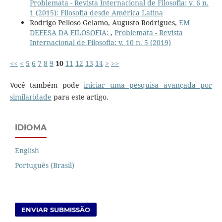
Problemata - Revista Internacional de Filosofia: v. 6 n.
1 (2015): Filosofia desde América Latina
Rodrigo Pelloso Gelamo, Augusto Rodrigues,
EM
DEFESA DA FILOSOFIA:
,
Problemata - Revista
Internacional de Filosofia: v. 10 n. 5 (2019)
<<
<
5
6
7
8
9
10
11
12
13
14
>
>>
Você também pode
iniciar uma pesquisa avançada por
similaridade
para este artigo.
IDIOMA
English
Português (Brasil)
ENVIAR SUBMISSÃO