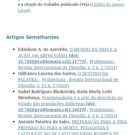
e a citação do trabalho publicado (Veja
O Efeito do Acesso
Livre
).
Artigos Semelhantes
Edmilson A. de Azevêdo,
O MUNDO DA VIDA E A
AÇÃO, em Alfred Schütz
[doi:
10.7443/problemata.v2i2.11773]
,
Problemata -
Revista Internacional de Filosofia: v. 2 n. 2 (2011)
Gilfranco Lucena dos Santos,
O DESTINO DA
PALAVRA:
,
Problemata - Revista Internacional de
Filosofia: v. 11 n. 5 (2020)
Isabel Rodrigues Blaskovsky, Katia Marly Leite
Mendonça,
Fenomenologia e a arte da descrição no
estudo das populações indígenas
[doi:
10.7443/problemata.v4i1.16019]
,
Problemata -
Revista Internacional de Filosofia: v. 4 n. 1 (2013)
Antonio Patativa de Sales,
PREPARAÇÃO PARA A VIDA,
PREPARAÇÃO PARA A MORTE: PEDAGOGIA E
CATEQUESE NO DE CATECHIZANDIS RUDIBUS DE