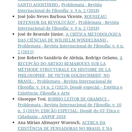
SANTO AGOSTINHO
,
Problemata - Revista
Internacional de Filosofia: v. 9 n. 2 (2018)
José João Neves Barbosa Vicente,
ROUSSEAU:
DEFENSOR DA REVOLUÇÃO?
,
Problemata - Revista
Internacional de Filosofia: v. 9 n. 2 (2018)
José de Resende Júnior,
A CRÍTICA METODOLÓGICA
DAS CIÊNCIAS DE WILHELM WINDELBAND
,
Problemata - Revista Internacional de Filosofia: v. 6 n.
2 (2015)
Jose Roberto Sanábria de Aleluia, Rodrigo Gelamo,
A
RECEPÇÃO DO ARTIGO REMARQUES SUR LA
MÉTHODE STRUCTURALE EN HISTOIRE DE LA
PHILOSOPHIE, DE VICTOR GOLDSCHMIDT, NO
BRASIL:
,
Problemata - Revista Internacional de
Filosofia: v. 14 n. 2 (2023): Dossiê especial – Estética e
Existência: Filosofia e Arte
Giuseppe Tosi,
BOBBIO LEITOR DE GRAMSCI:
,
Problemata - Revista Internacional de Filosofia: v. 10
n. 3 (2019): EDIÇÃO ESPECIAL: Dossiê do GT Ética e
Cidadania - ANPOF 2018
Ana Mírian Altmayer Wuensch,
ACERCA DA
EXISTÊNCIA DE PENSADORAS NO BRASIL E NA