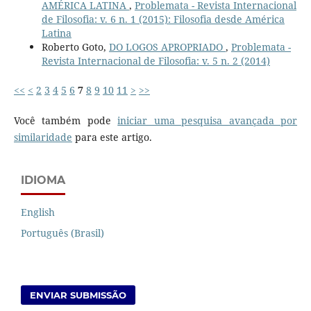
AMÉRICA LATINA
,
Problemata - Revista Internacional
de Filosofia: v. 6 n. 1 (2015): Filosofia desde América
Latina
Roberto Goto,
DO LOGOS APROPRIADO
,
Problemata -
Revista Internacional de Filosofia: v. 5 n. 2 (2014)
<<
<
2
3
4
5
6
7
8
9
10
11
>
>>
Você também pode
iniciar uma pesquisa avançada por
similaridade
para este artigo.
IDIOMA
English
Português (Brasil)
ENVIAR SUBMISSÃO