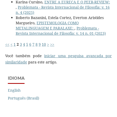
Karina Cursino,
ENTRE A EURECA E O PEER-REVIEW:
,
Problemata - Revista Internacional de Filosofia: v. 16
n. 4 (2025)
Roberto Bazanini, Estela Cortez, Everton Aristides
Margueiro,
EPISTEMOLOGIA COMO
METALINGUAGEM E PARALAXE:
,
Problemata -
Revista Internacional de Filosofia: v. 14 n. 01 (2023)
<<
<
1
2
3
4
5
6
7
8
9
10
>
>>
Você também pode
iniciar uma pesquisa avançada por
similaridade
para este artigo.
IDIOMA
English
Português (Brasil)