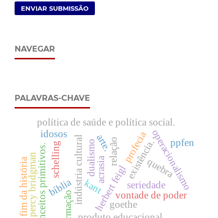
ENVIAR SUBMISSÃO
NAVEGAR
PALAVRAS-CHAVE
política de saúde e política social.
operacionalismo
idosos
profecia
arte.
indústria cultural
relação
ppfen
existência.
dualismo
schelling
conceitos primitivos.
percy bridgman
acrasia
fim da história
quebra
herbert feigl
bíblia
kant
seriedade
vontade de poder
formação
goethe
produto educacional