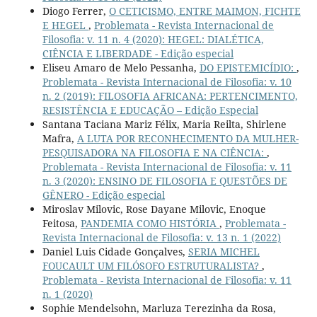
Diogo Ferrer,
O CETICISMO, ENTRE MAIMON, FICHTE
E HEGEL
,
Problemata - Revista Internacional de
Filosofia: v. 11 n. 4 (2020): HEGEL: DIALÉTICA,
CIÊNCIA E LIBERDADE - Edição especial
Eliseu Amaro de Melo Pessanha,
DO EPISTEMICÍDIO:
,
Problemata - Revista Internacional de Filosofia: v. 10
n. 2 (2019): FILOSOFIA AFRICANA: PERTENCIMENTO,
RESISTÊNCIA E EDUCAÇÃO – Edição Especial
Santana Taciana Mariz Félix, Maria Reilta, Shirlene
Mafra,
A LUTA POR RECONHECIMENTO DA MULHER-
PESQUISADORA NA FILOSOFIA E NA CIÊNCIA:
,
Problemata - Revista Internacional de Filosofia: v. 11
n. 3 (2020): ENSINO DE FILOSOFIA E QUESTÕES DE
GÊNERO - Edição especial
Miroslav Milovic, Rose Dayane Milovic, Enoque
Feitosa,
PANDEMIA COMO HISTÓRIA
,
Problemata -
Revista Internacional de Filosofia: v. 13 n. 1 (2022)
Daniel Luis Cidade Gonçalves,
SERIA MICHEL
FOUCAULT UM FILÓSOFO ESTRUTURALISTA?
,
Problemata - Revista Internacional de Filosofia: v. 11
n. 1 (2020)
Sophie Mendelsohn, Marluza Terezinha da Rosa,