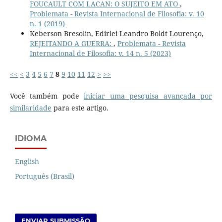
FOUCAULT COM LACAN: O SUJEITO EM ATO
,
Problemata - Revista Internacional de Filosofia: v. 10
n. 1 (2019)
Keberson Bresolin, Edirlei Leandro Boldt Lourenço,
REJEITANDO A GUERRA:
,
Problemata - Revista
Internacional de Filosofia: v. 14 n. 5 (2023)
<<
<
3
4
5
6
7
8
9
10
11
12
>
>>
Você também pode
iniciar uma pesquisa avançada por
similaridade
para este artigo.
IDIOMA
English
Português (Brasil)
ENVIAR SUBMISSÃO