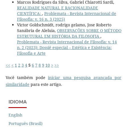
Marcos Rodrigues da Silva, Gabriel Chiarotti Sardi,
REALIDADE NATURAL E RACIONALIDADE
CIENTÍFICA:
,
Problemata - Revista Internacional de
Filosofia: v. 16 n. 3 (2025)
Victor Goldschmidt, rodrigo gelamo, Jose Roberto
Sanábria de Aleluia,
OBSERVAÇÕES SOBRE O MÉTODO
ESTRUTURAL EM HISTÓRIA DA FILOSOFIA
,
Problemata - Revista Internacional de Filosofia: v. 14
n. 2 (2023): Dossiê especial – Estética e Existência:
Filosofia e Arte
<<
<
1
2
3
4
5
6
7
8
9
10
>
>>
Você também pode
iniciar uma pesquisa avançada por
similaridade
para este artigo.
IDIOMA
English
Português (Brasil)