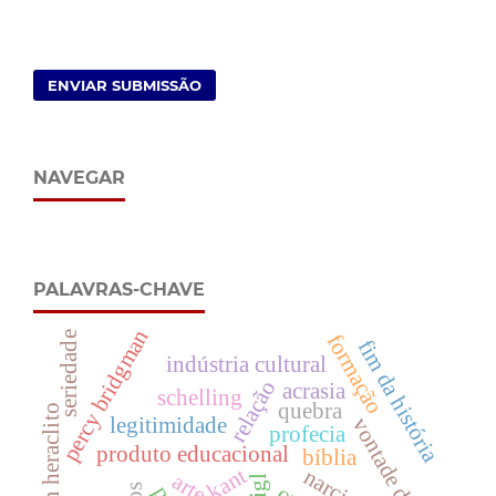
ENVIAR SUBMISSÃO
NAVEGAR
PALAVRAS-CHAVE
percy bridgman
seriedade
formação
fim da história
indústria cultural
relação
acrasia
schelling
quebra
ayrson heraclito
vontade de poder
legitimidade
profecia
produto educacional
bíblia
kant
arte.