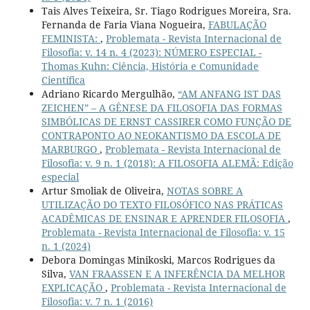
Tais Alves Teixeira, Sr. Tiago Rodrigues Moreira, Sra.
Fernanda de Faria Viana Nogueira,
FABULAÇÃO
FEMINISTA:
,
Problemata - Revista Internacional de
Filosofia: v. 14 n. 4 (2023): NÚMERO ESPECIAL -
Thomas Kuhn: Ciência, História e Comunidade
Científica
Adriano Ricardo Mergulhão,
“AM ANFANG IST DAS
ZEICHEN” – A GÊNESE DA FILOSOFIA DAS FORMAS
SIMBÓLICAS DE ERNST CASSIRER COMO FUNÇÃO DE
CONTRAPONTO AO NEOKANTISMO DA ESCOLA DE
MARBURGO
,
Problemata - Revista Internacional de
Filosofia: v. 9 n. 1 (2018): A FILOSOFIA ALEMÃ: Edição
especial
Artur Smoliak de Oliveira,
NOTAS SOBRE A
UTILIZAÇÃO DO TEXTO FILOSÓFICO NAS PRÁTICAS
ACADÊMICAS DE ENSINAR E APRENDER FILOSOFIA
,
Problemata - Revista Internacional de Filosofia: v. 15
n. 1 (2024)
Debora Domingas Minikoski, Marcos Rodrigues da
Silva,
VAN FRAASSEN E A INFERÊNCIA DA MELHOR
EXPLICAÇÃO
,
Problemata - Revista Internacional de
Filosofia: v. 7 n. 1 (2016)