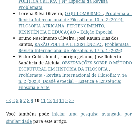
POLÍTICA CRÍTICA | N° Especial da Revista
Problemata
Lorena Silva Oliveira,
O QUILOMBISMO:
,
Problemata -
Revista Internacional de Filosofia: v. 10 n. 2 (2019):
FILOSOFIA AFRICANA: PERTENCIMENTO,
RESISTÊNCIA E EDUCAÇÃO – Edição Especial
Bruno Nascimento Oliveira, José Kauan Dias dos
Santos,
RAZÃO POÉTICA E EXISTÊNCIA:
,
Problemata -
Revista Internacional de Filosofia: v. 17 n. 1 (2026)
Victor Goldschmidt, rodrigo gelamo, Jose Roberto
Sanábria de Aleluia,
OBSERVAÇÕES SOBRE O MÉTODO
ESTRUTURAL EM HISTÓRIA DA FILOSOFIA
,
Problemata - Revista Internacional de Filosofia: v. 14
n. 2 (2023): Dossiê especial – Estética e Existência:
Filosofia e Arte
<<
<
5
6
7
8
9
10
11
12
13
14
>
>>
Você também pode
iniciar uma pesquisa avançada por
similaridade
para este artigo.