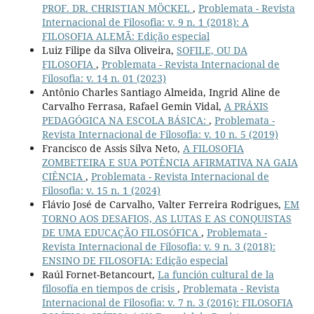
PROF. DR. CHRISTIAN MÖCKEL
,
Problemata - Revista
Internacional de Filosofia: v. 9 n. 1 (2018): A
FILOSOFIA ALEMÃ: Edição especial
Luiz Filipe da Silva Oliveira,
SOFILE, OU DA
FILOSOFIA
,
Problemata - Revista Internacional de
Filosofia: v. 14 n. 01 (2023)
Antônio Charles Santiago Almeida, Ingrid Aline de
Carvalho Ferrasa, Rafael Gemin Vidal,
A PRÁXIS
PEDAGÓGICA NA ESCOLA BÁSICA:
,
Problemata -
Revista Internacional de Filosofia: v. 10 n. 5 (2019)
Francisco de Assis Silva Neto,
A FILOSOFIA
ZOMBETEIRA E SUA POTÊNCIA AFIRMATIVA NA GAIA
CIÊNCIA
,
Problemata - Revista Internacional de
Filosofia: v. 15 n. 1 (2024)
Flávio José de Carvalho, Valter Ferreira Rodrigues,
EM
TORNO AOS DESAFIOS, AS LUTAS E AS CONQUISTAS
DE UMA EDUCAÇÃO FILOSÓFICA
,
Problemata -
Revista Internacional de Filosofia: v. 9 n. 3 (2018):
ENSINO DE FILOSOFIA: Edição especial
Raúl Fornet-Betancourt,
La función cultural de la
filosofía en tiempos de crisis
,
Problemata - Revista
Internacional de Filosofia: v. 7 n. 3 (2016): FILOSOFIA