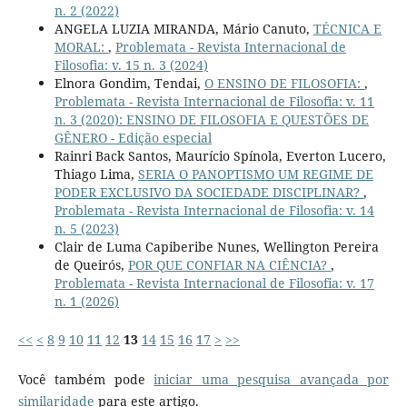
n. 2 (2022)
ANGELA LUZIA MIRANDA, Mário Canuto,
TÉCNICA E
MORAL:
,
Problemata - Revista Internacional de
Filosofia: v. 15 n. 3 (2024)
Elnora Gondim, Tendai,
O ENSINO DE FILOSOFIA:
,
Problemata - Revista Internacional de Filosofia: v. 11
n. 3 (2020): ENSINO DE FILOSOFIA E QUESTÕES DE
GÊNERO - Edição especial
Rainri Back Santos, Maurício Spínola, Everton Lucero,
Thiago Lima,
SERIA O PANOPTISMO UM REGIME DE
PODER EXCLUSIVO DA SOCIEDADE DISCIPLINAR?
,
Problemata - Revista Internacional de Filosofia: v. 14
n. 5 (2023)
Clair de Luma Capiberibe Nunes, Wellington Pereira
de Queirós,
POR QUE CONFIAR NA CIÊNCIA?
,
Problemata - Revista Internacional de Filosofia: v. 17
n. 1 (2026)
<<
<
8
9
10
11
12
13
14
15
16
17
>
>>
Você também pode
iniciar uma pesquisa avançada por
similaridade
para este artigo.