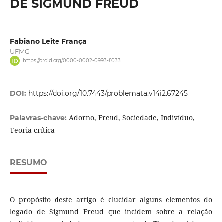
DE SIGMUND FREUD
Fabiano Leite França
UFMG
https://orcid.org/0000-0002-0993-8033
DOI:
https://doi.org/10.7443/problemata.v14i2.67245
Adorno, Freud, Sociedade, Indivíduo,
Palavras-chave:
Teoria crítica
RESUMO
O propósito deste artigo é elucidar alguns elementos do
legado de Sigmund Freud que incidem sobre a relação