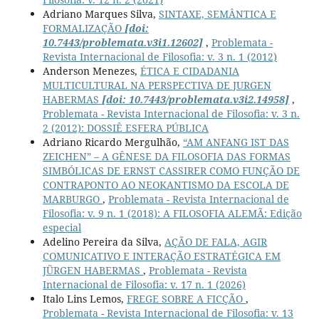
Adriano Marques Silva,
SINTAXE, SEMÂNTICA E
FORMALIZAÇÃO
[doi:
10.7443/problemata.v3i1.12602]
,
Problemata -
Revista Internacional de Filosofia: v. 3 n. 1 (2012)
Anderson Menezes,
ÉTICA E CIDADANIA
MULTICULTURAL NA PERSPECTIVA DE JURGEN
HABERMAS
[doi: 10.7443/problemata.v3i2.14958]
,
Problemata - Revista Internacional de Filosofia: v. 3 n.
2 (2012): DOSSIÊ ESFERA PÚBLICA
Adriano Ricardo Mergulhão,
“AM ANFANG IST DAS
ZEICHEN” – A GÊNESE DA FILOSOFIA DAS FORMAS
SIMBÓLICAS DE ERNST CASSIRER COMO FUNÇÃO DE
CONTRAPONTO AO NEOKANTISMO DA ESCOLA DE
MARBURGO
,
Problemata - Revista Internacional de
Filosofia: v. 9 n. 1 (2018): A FILOSOFIA ALEMÃ: Edição
especial
Adelino Pereira da Silva,
AÇÃO DE FALA, AGIR
COMUNICATIVO E INTERAÇÃO ESTRATÉGICA EM
JÜRGEN HABERMAS
,
Problemata - Revista
Internacional de Filosofia: v. 17 n. 1 (2026)
Italo Lins Lemos,
FREGE SOBRE A FICÇÃO
,
Problemata - Revista Internacional de Filosofia: v. 13