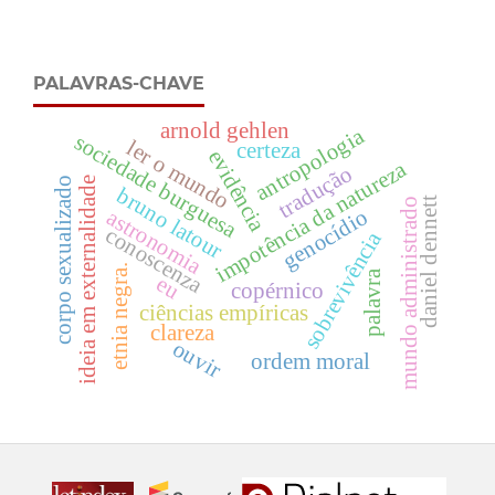
PALAVRAS-CHAVE
arnold gehlen
antropologia
sociedade burguesa
ler o mundo
certeza
evidência
impotência da natureza
tradução
corpo sexualizado
ideia em externalidade
bruno latour
daniel dennett
mundo administrado
genocídio
astronomia
conoscenza
sobrevivência
etnia negra.
palavra
eu
copérnico
ciências empíricas
clareza
ouvir
ordem moral