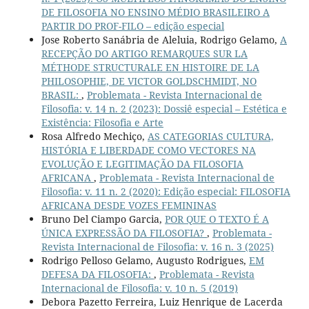
DE FILOSOFIA NO ENSINO MÉDIO BRASILEIRO A
PARTIR DO PROF-FILO – edição especial
Jose Roberto Sanábria de Aleluia, Rodrigo Gelamo,
A
RECEPÇÃO DO ARTIGO REMARQUES SUR LA
MÉTHODE STRUCTURALE EN HISTOIRE DE LA
PHILOSOPHIE, DE VICTOR GOLDSCHMIDT, NO
BRASIL:
,
Problemata - Revista Internacional de
Filosofia: v. 14 n. 2 (2023): Dossiê especial – Estética e
Existência: Filosofia e Arte
Rosa Alfredo Mechiço,
AS CATEGORIAS CULTURA,
HISTÓRIA E LIBERDADE COMO VECTORES NA
EVOLUÇÃO E LEGITIMAÇÃO DA FILOSOFIA
AFRICANA
,
Problemata - Revista Internacional de
Filosofia: v. 11 n. 2 (2020): Edição especial: FILOSOFIA
AFRICANA DESDE VOZES FEMININAS
Bruno Del Ciampo Garcia,
POR QUE O TEXTO É A
ÚNICA EXPRESSÃO DA FILOSOFIA?
,
Problemata -
Revista Internacional de Filosofia: v. 16 n. 3 (2025)
Rodrigo Pelloso Gelamo, Augusto Rodrigues,
EM
DEFESA DA FILOSOFIA:
,
Problemata - Revista
Internacional de Filosofia: v. 10 n. 5 (2019)
Debora Pazetto Ferreira, Luiz Henrique de Lacerda