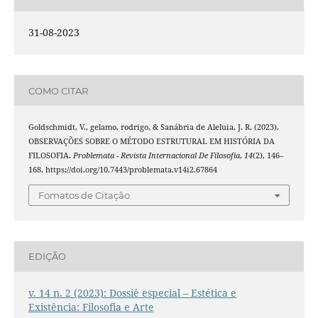
31-08-2023
COMO CITAR
Goldschmidt, V., gelamo, rodrigo, & Sanábria de Aleluia, J. R. (2023).
OBSERVAÇÕES SOBRE O MÉTODO ESTRUTURAL EM HISTÓRIA DA
FILOSOFIA.
Problemata - Revista Internacional De Filosofia
,
14
(2), 146–
168. https://doi.org/10.7443/problemata.v14i2.67864
Fomatos de Citação
EDIÇÃO
v. 14 n. 2 (2023): Dossiê especial – Estética e
Existência: Filosofia e Arte