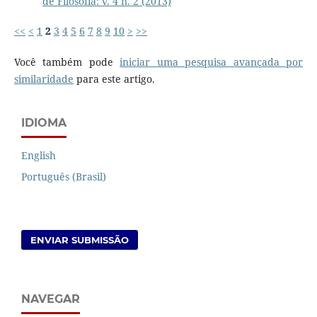
de Filosofia: v. 4 n. 2 (2013)
<<
<
1
2
3
4
5
6
7
8
9
10
>
>>
Você também pode
iniciar uma pesquisa avançada por
similaridade
para este artigo.
IDIOMA
English
Português (Brasil)
ENVIAR SUBMISSÃO
NAVEGAR