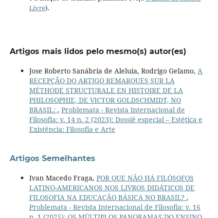
Livre
).
Artigos mais lidos pelo mesmo(s) autor(es)
Jose Roberto Sanábria de Aleluia, Rodrigo Gelamo,
A
RECEPÇÃO DO ARTIGO REMARQUES SUR LA
MÉTHODE STRUCTURALE EN HISTOIRE DE LA
PHILOSOPHIE, DE VICTOR GOLDSCHMIDT, NO
BRASIL:
,
Problemata - Revista Internacional de
Filosofia: v. 14 n. 2 (2023): Dossiê especial – Estética e
Existência: Filosofia e Arte
Artigos Semelhantes
Ivan Macedo Fraga,
POR QUE NÃO HÁ FILÓSOFOS
LATINO-AMERICANOS NOS LIVROS DIDÁTICOS DE
FILOSOFIA NA EDUCAÇÃO BÁSICA NO BRASIL?
,
Problemata - Revista Internacional de Filosofia: v. 16
n. 1 (2025): OS MÚLTIPLOS PANORAMAS DO ENSINO