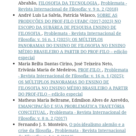
Abrahão,
FILOSOFIA DA TECNOLOGIA
,
Problemata -
Revista Internacional de Filosofia: v. 9 n. 2 (2018)
André Luis La Salvia, Patrícia Velasco,
SOBRE AS
PRODUÇÕES DO PROF-FILO UFABC (2017-2023) NO
ESCOPO DA SUBÁREA DE PESQUISA ENSINO DE
FILOSOFIA
,
Problemata - Revista Internacional de
Filosofia: v. 16 n. 1 (2025): OS MÚLTIPLOS
PANORAMAS DO ENSINO DE FILOSOFIA NO ENSINO
MÉDIO BRASILEIRO A PARTIR DO PROF-FILO – edição
especial
Maria Reilta Dantas Cirino, José Teixeira Neto,
Erivânia Maria de Medeiros,
PROF-FILO:
,
Problemata
- Revista Internacional de Filosofia: v. 16 n. 1 (2025):
OS MÚLTIPLOS PANORAMAS DO ENSINO DE
FILOSOFIA NO ENSINO MÉDIO BRASILEIRO A PARTIR
DO PROF-FILO – edição especial
Matheus Maria Beltrame, Edmilson Alves de Azevêdo,
EMANCIPAÇÃO E SUA PROBLEMÁTICA TRAJETÓRIA
CONCEITUAL
,
Problemata - Revista Internacional de
Filosofia: v. 8 n. 2 (2017)
Fernando J. S. Monteiro,
O pós-idealismo alemão e a
crise da filosofia
,
Problemata - Revista Internacional