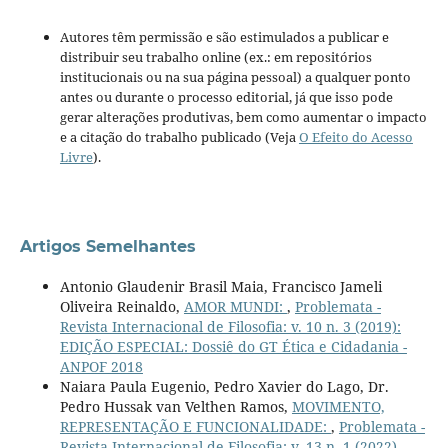
Autores têm permissão e são estimulados a publicar e
distribuir seu trabalho online (ex.: em repositórios
institucionais ou na sua página pessoal) a qualquer ponto
antes ou durante o processo editorial, já que isso pode
gerar alterações produtivas, bem como aumentar o impacto
e a citação do trabalho publicado (Veja
O Efeito do Acesso
Livre
).
Artigos Semelhantes
Antonio Glaudenir Brasil Maia, Francisco Jameli
Oliveira Reinaldo,
AMOR MUNDI:
,
Problemata -
Revista Internacional de Filosofia: v. 10 n. 3 (2019):
EDIÇÃO ESPECIAL: Dossiê do GT Ética e Cidadania -
ANPOF 2018
Naiara Paula Eugenio, Pedro Xavier do Lago, Dr.
Pedro Hussak van Velthen Ramos,
MOVIMENTO,
REPRESENTAÇÃO E FUNCIONALIDADE:
,
Problemata -
Revista Internacional de Filosofia: v. 13 n. 1 (2022)