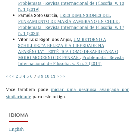
Problemata - Revista Internacional de Filosofia: v. 10
n. 1 (2019)
Pamela Soto García,
TRES DIMENSIONES DEL
PENSAMIENTO DE MARÍA ZAMBRANO EN CHILE
,
Problemata - Revista Internacional de Filosofia: v. 17
n. 1 (2026)
Vitor Luiz Rigoti dos Anjos,
UM RETORNO A
SCHILLER: “A BELEZA É A LIBERDADE NA
APARÊNCIA” – ESTÉTICA COMO DESAFIO PARA O
MODO MODERNO DE PENSAR
,
Problemata - Revista
Internacional de Filosofia: v. 5 n. 2 (2014)
<<
<
2
3
4
5
6
7
8
9
10
11
>
>>
Você também pode
iniciar uma pesquisa avançada por
similaridade
para este artigo.
IDIOMA
English