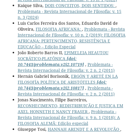
Kaique Silva,
DOIS CONCEITOS, DOIS SENTIDOS:
,
Problemata - Revista Internacional de Filosofia: v. 15
n. 3 (2024)
Luis Carlos Ferreira dos Santos, Eduardo David de
Oliveira,
FILOSOFIA AFRICANA:
,
Problemata - Revista
Internacional de Filosofia: v. 10 n. 2 (2019): FILOSOFIA
AFRICANA: PERTENCIMENTO, RESISTÊNCIA E
EDUCAÇÃO – Edição Especial
João Roberto Barros II,
EPIMELEIA HEAUTOU
SOCRÁTICO-PLATÔNICA
[doi:
10.7443/problemata.v2i2.10719]
,
Problemata -
Revista Internacional de Filosofia: v. 2 n. 2 (2011)
Hernán Gabriel Borisonik,
ERGÓN Y ARETÉ EN LA
FILOSOFÍA POLÍTICA DE ARISTÓTELES
[doi:
10.7443/problemata.v2i2.10817]
,
Problemata -
Revista Internacional de Filosofia: v. 2 n. 2 (2011)
Jonas Nascimento, Filipe Barreiros,
RECONHECIMENTO, REDISTRIBUIÇÃO E JUSTIÇA EM
AXEL HONNETH E NANCY FRASER
,
Problemata -
Revista Internacional de Filosofia: v. 9 n. 1 (2018): A
FILOSOFIA ALEMÃ: Edição especial
Giuseppe Tosi,
HANNAH ARENDT E A REVOLUÇÃO
,