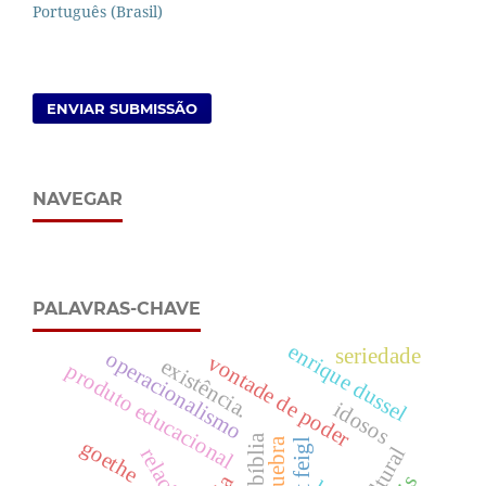
Português (Brasil)
ENVIAR SUBMISSÃO
NAVEGAR
PALAVRAS-CHAVE
enrique dussel
seriedade
operacionalismo
vontade de poder
existência.
produto educacional
idosos
bíblia
quebra
goethe
relação