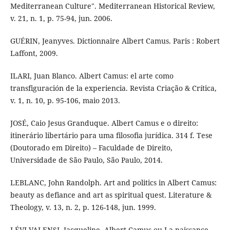
Mediterranean Culture". Mediterranean Historical Review,
v. 21, n. 1, p. 75-94, jun. 2006.
GUÉRIN, Jeanyves. Dictionnaire Albert Camus. Paris : Robert
Laffont, 2009.
ILARI, Juan Blanco. Albert Camus: el arte como
transfiguración de la experiencia. Revista Criação & Crítica,
v. 1, n. 10, p. 95-106, maio 2013.
JOSÉ, Caio Jesus Granduque. Albert Camus e o direito:
itinerário libertário para uma filosofia jurídica. 314 f. Tese
(Doutorado em Direito) – Faculdade de Direito,
Universidade de São Paulo, São Paulo, 2014.
LEBLANC, John Randolph. Art and politics in Albert Camus:
beauty as defiance and art as spiritual quest. Literature &
Theology, v. 13, n. 2, p. 126-148, jun. 1999.
LÉVI-VALENSI, Jacqueline. Albert Camus ou La naissance