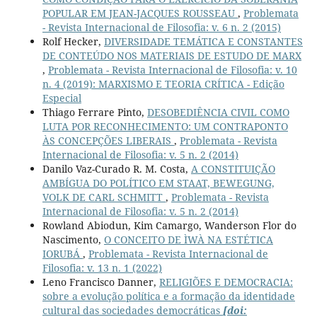
POPULAR EM JEAN-JACQUES ROUSSEAU
,
Problemata
- Revista Internacional de Filosofia: v. 6 n. 2 (2015)
Rolf Hecker,
DIVERSIDADE TEMÁTICA E CONSTANTES
DE CONTEÚDO NOS MATERIAIS DE ESTUDO DE MARX
,
Problemata - Revista Internacional de Filosofia: v. 10
n. 4 (2019): MARXISMO E TEORIA CRÍTICA - Edição
Especial
Thiago Ferrare Pinto,
DESOBEDIÊNCIA CIVIL COMO
LUTA POR RECONHECIMENTO: UM CONTRAPONTO
ÀS CONCEPÇÕES LIBERAIS
,
Problemata - Revista
Internacional de Filosofia: v. 5 n. 2 (2014)
Danilo Vaz-Curado R. M. Costa,
A CONSTITUIÇÃO
AMBÍGUA DO POLÍTICO EM STAAT, BEWEGUNG,
VOLK DE CARL SCHMITT
,
Problemata - Revista
Internacional de Filosofia: v. 5 n. 2 (2014)
Rowland Abiodun, Kim Camargo, Wanderson Flor do
Nascimento,
O CONCEITO DE ÌWÀ NA ESTÉTICA
IORUBÁ
,
Problemata - Revista Internacional de
Filosofia: v. 13 n. 1 (2022)
Leno Francisco Danner,
RELIGIÕES E DEMOCRACIA:
sobre a evolução política e a formação da identidade
cultural das sociedades democráticas
[doi: