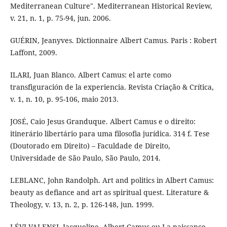
Mediterranean Culture". Mediterranean Historical Review,
v. 21, n. 1, p. 75-94, jun. 2006.
GUÉRIN, Jeanyves. Dictionnaire Albert Camus. Paris : Robert
Laffont, 2009.
ILARI, Juan Blanco. Albert Camus: el arte como
transfiguración de la experiencia. Revista Criação & Crítica,
v. 1, n. 10, p. 95-106, maio 2013.
JOSÉ, Caio Jesus Granduque. Albert Camus e o direito:
itinerário libertário para uma filosofia jurídica. 314 f. Tese
(Doutorado em Direito) – Faculdade de Direito,
Universidade de São Paulo, São Paulo, 2014.
LEBLANC, John Randolph. Art and politics in Albert Camus:
beauty as defiance and art as spiritual quest. Literature &
Theology, v. 13, n. 2, p. 126-148, jun. 1999.
LÉVI-VALENSI, Jacqueline. Albert Camus ou La naissance