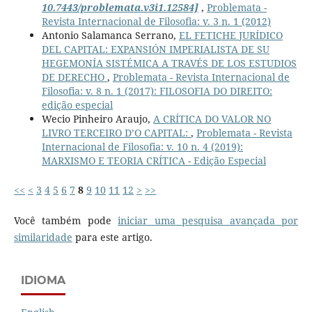
10.7443/problemata.v3i1.12584]
,
Problemata -
Revista Internacional de Filosofia: v. 3 n. 1 (2012)
Antonio Salamanca Serrano,
EL FETICHE JURÍDICO
DEL CAPITAL: EXPANSIÓN IMPERIALISTA DE SU
HEGEMONÍA SISTÉMICA A TRAVÉS DE LOS ESTUDIOS
DE DERECHO
,
Problemata - Revista Internacional de
Filosofia: v. 8 n. 1 (2017): FILOSOFIA DO DIREITO:
edição especial
Wecio Pinheiro Araujo,
A CRÍTICA DO VALOR NO
LIVRO TERCEIRO D’O CAPITAL:
,
Problemata - Revista
Internacional de Filosofia: v. 10 n. 4 (2019):
MARXISMO E TEORIA CRÍTICA - Edição Especial
<<
<
3
4
5
6
7
8
9
10
11
12
>
>>
Você também pode
iniciar uma pesquisa avançada por
similaridade
para este artigo.
IDIOMA