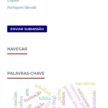
English
Português (Brasil)
ENVIAR SUBMISSÃO
NAVEGAR
PALAVRAS-CHAVE
narrativas
schelling
conceitos primitivos.
produto educacional
narcisismo
arte.
ppfen
formação
legitimidade
direitos sociais
idosos
bíblia
quebra
relação