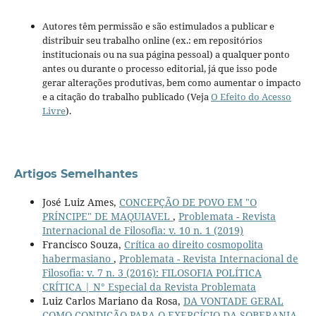
Autores têm permissão e são estimulados a publicar e
distribuir seu trabalho online (ex.: em repositórios
institucionais ou na sua página pessoal) a qualquer ponto
antes ou durante o processo editorial, já que isso pode
gerar alterações produtivas, bem como aumentar o impacto
e a citação do trabalho publicado (Veja
O Efeito do Acesso
Livre
).
Artigos Semelhantes
José Luiz Ames,
CONCEPÇÃO DE POVO EM "O
PRÍNCIPE" DE MAQUIAVEL
,
Problemata - Revista
Internacional de Filosofia: v. 10 n. 1 (2019)
Francisco Souza,
Crítica ao direito cosmopolita
habermasiano
,
Problemata - Revista Internacional de
Filosofia: v. 7 n. 3 (2016): FILOSOFIA POLÍTICA
CRÍTICA | N° Especial da Revista Problemata
Luiz Carlos Mariano da Rosa,
DA VONTADE GERAL
COMO CONDIÇÃO PARA O EXERCÍCIO DA SOBERANIA