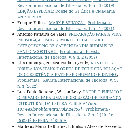
Revista Internacional de Filosofia: v. 10 n. 3 (2019):
EDIÇÃO ESPECIAL: Dossiê do GT Ética e Cidadania -
ANPOF 2018
Enoque Feitosa,
MARX E SPINOZA:
,
Problemata -
Revista Internacional de Filosofia: v. 12 n. 1 (2021)
Antonio Patativa de Sales,
PREPARAÇÃO PARA A VIDA,
PREPARAÇÃO PARA A MORTE: PEDAGOGIA E
CATEQUESE NO DE CATECHIZANDIS RUDIBUS DE
SANTO AGOSTINHO
,
Problemata - Revista
Internacional de Filosofia: v. 9 n. 2 (2018)
Kim Camargo, Naiara Paula Eugenio,
A ESTÉTICA
IORUBÁ NOS ITANS E ORIKIS DE ÈṢÙ E SUA RELAÇÃO
DE COEXISTÊNCIA ENTRE SER HUMANO E DIVINO
,
Problemata - Revista Internacional de Filosofia: v. 13
n. 1 (2022)
Luiz Paulo Rouanet, Wilson Levy,
ENTRE O PÚBLICO E
O PRIVADO: PARA UMA REDISCUSSÃO DE “MUDANÇA
ESTRUTURAL DA ESFERA PÚBLICA”
[doi:
10.7443/problemata.v3i2.14955]
,
Problemata -
Revista Internacional de Filosofia: v. 3 n. 2 (2012):
DOSSIÊ ESFERA PÚBLICA
Matheus Maria Beltrame, Edmilson Alves de Azevêdo,