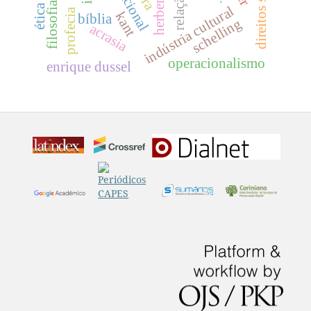
direitos sociais
relação
indústria cultural
profecia
kant
bíblia
schelling
acrasia
operacionalismo
enrique dussel