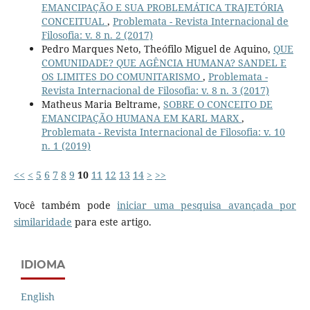
EMANCIPAÇÃO E SUA PROBLEMÁTICA TRAJETÓRIA
CONCEITUAL
,
Problemata - Revista Internacional de
Filosofia: v. 8 n. 2 (2017)
Pedro Marques Neto, Theófilo Miguel de Aquino,
QUE
COMUNIDADE? QUE AGÊNCIA HUMANA? SANDEL E
OS LIMITES DO COMUNITARISMO
,
Problemata -
Revista Internacional de Filosofia: v. 8 n. 3 (2017)
Matheus Maria Beltrame,
SOBRE O CONCEITO DE
EMANCIPAÇÃO HUMANA EM KARL MARX
,
Problemata - Revista Internacional de Filosofia: v. 10
n. 1 (2019)
<<
<
5
6
7
8
9
10
11
12
13
14
>
>>
Você também pode
iniciar uma pesquisa avançada por
similaridade
para este artigo.
IDIOMA
English