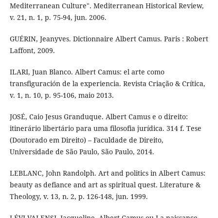
Mediterranean Culture". Mediterranean Historical Review,
v. 21, n. 1, p. 75-94, jun. 2006.
GUÉRIN, Jeanyves. Dictionnaire Albert Camus. Paris : Robert
Laffont, 2009.
ILARI, Juan Blanco. Albert Camus: el arte como
transfiguración de la experiencia. Revista Criação & Crítica,
v. 1, n. 10, p. 95-106, maio 2013.
JOSÉ, Caio Jesus Granduque. Albert Camus e o direito:
itinerário libertário para uma filosofia jurídica. 314 f. Tese
(Doutorado em Direito) – Faculdade de Direito,
Universidade de São Paulo, São Paulo, 2014.
LEBLANC, John Randolph. Art and politics in Albert Camus:
beauty as defiance and art as spiritual quest. Literature &
Theology, v. 13, n. 2, p. 126-148, jun. 1999.
LÉVI-VALENSI, Jacqueline. Albert Camus ou La naissance