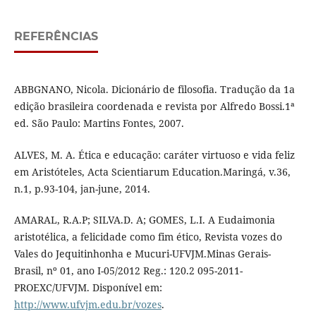
REFERÊNCIAS
ABBGNANO, Nicola. Dicionário de filosofia. Tradução da 1a
edição brasileira coordenada e revista por Alfredo Bossi.1ª
ed. São Paulo: Martins Fontes, 2007.
ALVES, M. A. Ética e educação: caráter virtuoso e vida feliz
em Aristóteles, Acta Scientiarum Education.Maringá, v.36,
n.1, p.93-104, jan-june, 2014.
AMARAL, R.A.P; SILVA.D. A; GOMES, L.I. A Eudaimonia
aristotélica, a felicidade como fim ético, Revista vozes do
Vales do Jequitinhonha e Mucuri-UFVJM.Minas Gerais-
Brasil, nº 01, ano I-05/2012 Reg.: 120.2 095-2011-
PROEXC/UFVJM. Disponível em:
http://www.ufvjm.edu.br/vozes
.