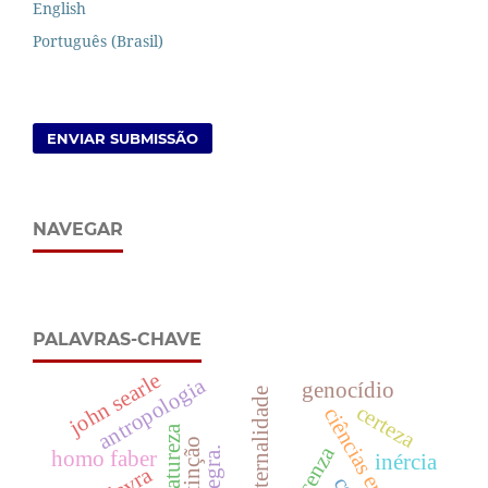
English
Português (Brasil)
ENVIAR SUBMISSÃO
NAVEGAR
PALAVRAS-CHAVE
john searle
antropologia
genocídio
certeza
ciências empíricas
distinção
homo faber
inércia