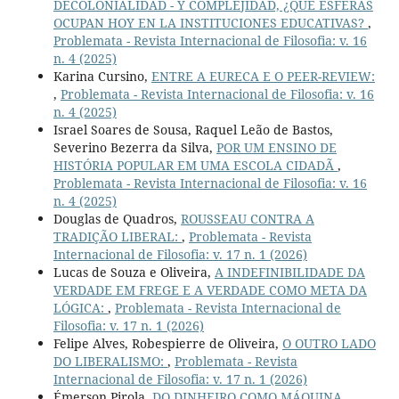
DECOLONIALIDAD - Y COMPLEJIDAD, ¿QUÉ ESFERAS
OCUPAN HOY EN LA INSTITUCIONES EDUCATIVAS?
,
Problemata - Revista Internacional de Filosofia: v. 16
n. 4 (2025)
Karina Cursino,
ENTRE A EURECA E O PEER-REVIEW:
,
Problemata - Revista Internacional de Filosofia: v. 16
n. 4 (2025)
Israel Soares de Sousa, Raquel Leão de Bastos,
Severino Bezerra da Silva,
POR UM ENSINO DE
HISTÓRIA POPULAR EM UMA ESCOLA CIDADÃ
,
Problemata - Revista Internacional de Filosofia: v. 16
n. 4 (2025)
Douglas de Quadros,
ROUSSEAU CONTRA A
TRADIÇÃO LIBERAL:
,
Problemata - Revista
Internacional de Filosofia: v. 17 n. 1 (2026)
Lucas de Souza e Oliveira,
A INDEFINIBILIDADE DA
VERDADE EM FREGE E A VERDADE COMO META DA
LÓGICA:
,
Problemata - Revista Internacional de
Filosofia: v. 17 n. 1 (2026)
Felipe Alves, Robespierre de Oliveira,
O OUTRO LADO
DO LIBERALISMO:
,
Problemata - Revista
Internacional de Filosofia: v. 17 n. 1 (2026)
Émerson Pirola,
DO DINHEIRO COMO MÁQUINA