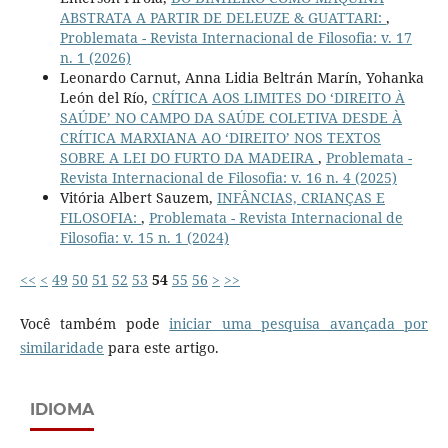
ABSTRATA A PARTIR DE DELEUZE & GUATTARI:
,
Problemata - Revista Internacional de Filosofia: v. 17
n. 1 (2026)
Leonardo Carnut, Anna Lidia Beltrán Marín, Yohanka
León del Río,
CRÍTICA AOS LIMITES DO ‘DIREITO À
SAÚDE’ NO CAMPO DA SAÚDE COLETIVA DESDE À
CRÍTICA MARXIANA AO ‘DIREITO’ NOS TEXTOS
SOBRE A LEI DO FURTO DA MADEIRA
,
Problemata -
Revista Internacional de Filosofia: v. 16 n. 4 (2025)
Vitória Albert Sauzem,
INFÂNCIAS, CRIANÇAS E
FILOSOFIA:
,
Problemata - Revista Internacional de
Filosofia: v. 15 n. 1 (2024)
<<
<
49
50
51
52
53
54
55
56
>
>>
Você também pode
iniciar uma pesquisa avançada por
similaridade
para este artigo.
IDIOMA