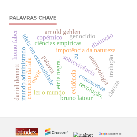
PALAVRAS-CHAVE
arnold gehlen
homo faber
distinção
genocídio
ideia em externalidade
copérnico
ciências empíricas
mundo administrado
impotência da natureza
sobrevivência
eu
antropologia
palavra
tradução
exercício da fala
etnia negra.
daniel dennett
ouvir
evidência
conoscenza
clareza
revolução.
ler o mundo
bruno latour