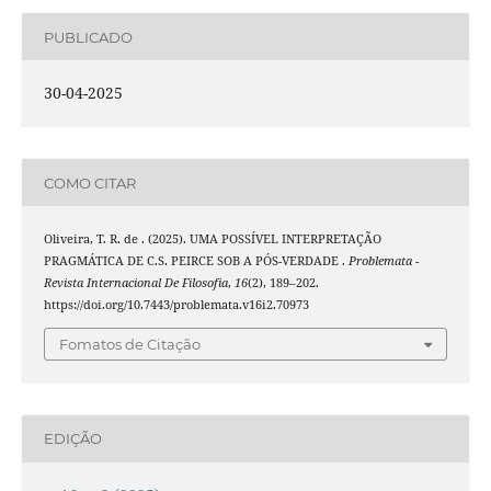
PUBLICADO
30-04-2025
COMO CITAR
Oliveira, T. R. de . (2025). UMA POSSÍVEL INTERPRETAÇÃO
PRAGMÁTICA DE C.S. PEIRCE SOB A PÓS-VERDADE .
Problemata -
Revista Internacional De Filosofia
,
16
(2), 189–202.
https://doi.org/10.7443/problemata.v16i2.70973
Fomatos de Citação
EDIÇÃO