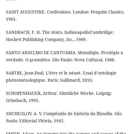
SAINT AUGUSTINE. Confessions. London: Penguin Classics,
1961.
SANDBACH, F. H. The stoics. Indianapolis/Cambridge:
Hackett Publishing Company, Inc., 1989.
SANTO ANSELMO DE CANTUÁRIA. Monológio. Proslógio a
verdade. O gramático. São Paulo: Nova Cultural, 1988.
SARTRE, Jean-Paul. L’être et le néant. Essai d’ontologie
phénoménologique. Paris: Gallimard, 2010.
SCHOPENHAUER, Arthur. Sämtliche Werke. Leipzig:
Grisebach, 1995.
SHCHEGLOV, A. V. Compêndio de história da filosofia. São
Paulo: Editorial Vitória, 1945.
SMITH, Adam. An inquiry into the nature and causes of the