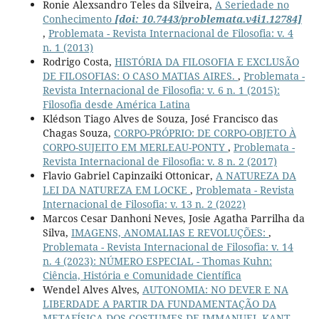
Ronie Alexsandro Teles da Silveira,
A Seriedade no
Conhecimento
[doi: 10.7443/problemata.v4i1.12784]
,
Problemata - Revista Internacional de Filosofia: v. 4
n. 1 (2013)
Rodrigo Costa,
HISTÓRIA DA FILOSOFIA E EXCLUSÃO
DE FILOSOFIAS: O CASO MATIAS AIRES.
,
Problemata -
Revista Internacional de Filosofia: v. 6 n. 1 (2015):
Filosofia desde América Latina
Klédson Tiago Alves de Souza, José Francisco das
Chagas Souza,
CORPO-PRÓPRIO: DE CORPO-OBJETO À
CORPO-SUJEITO EM MERLEAU-PONTY
,
Problemata -
Revista Internacional de Filosofia: v. 8 n. 2 (2017)
Flavio Gabriel Capinzaiki Ottonicar,
A NATUREZA DA
LEI DA NATUREZA EM LOCKE
,
Problemata - Revista
Internacional de Filosofia: v. 13 n. 2 (2022)
Marcos Cesar Danhoni Neves, Josie Agatha Parrilha da
Silva,
IMAGENS, ANOMALIAS E REVOLUÇÕES:
,
Problemata - Revista Internacional de Filosofia: v. 14
n. 4 (2023): NÚMERO ESPECIAL - Thomas Kuhn:
Ciência, História e Comunidade Científica
Wendel Alves Alves,
AUTONOMIA: NO DEVER E NA
LIBERDADE A PARTIR DA FUNDAMENTAÇÃO DA
METAFÍSICA DOS COSTUMES DE IMMANUEL KANT
,