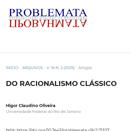
INÍCIO
/
ARQUIVOS
/
V. 16 N. 2 (2025)
/
Artigos
DO RACIONALISMO CLÁSSICO
Higor Claudino Oliveira
Universidade Federal do Rio de Janeiro
DOI:
https://doi.org/10.7443/problemata.v16i2.71327