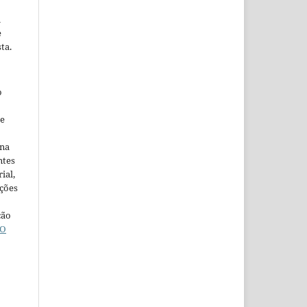
m
e
ta.
o
ne
ina
ntes
ial,
ações
ção
O