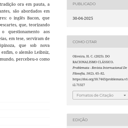
PUBLICADO
 tradição ora em pauta, a
dantes, são abordados em
ores: o inglês Bacon, que
30-04-2025
Descartes, que, teorizando
 o questionamento aos
eias, em tese, serviram de
COMO CITAR
 Spinoza, que sob nova
, enfim, o alemão Leibniz,
Oliveira, H. C. (2025). DO
 mundo, percebeu-o como
RACIONALISMO CLÁSSICO.
Problemata - Revista Internacional De
Filosofia
,
16
(2), 65–82.
https://doi.org/10.7443/problemata.v1
i2.71327
Fomatos de Citação
EDIÇÃO