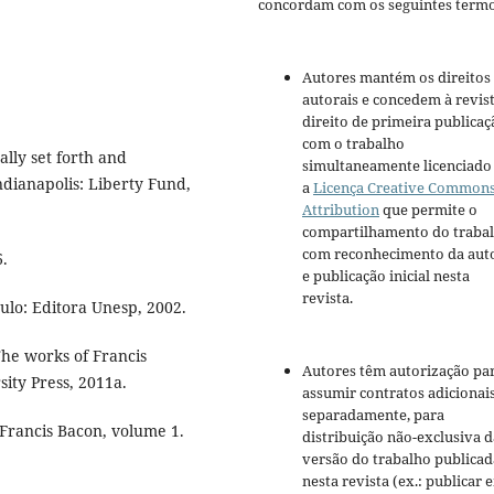
concordam com os seguintes termo
Autores mantém os direitos
autorais e concedem à revis
direito de primeira publicaç
com o trabalho
ally set forth and
simultaneamente licenciado
ndianapolis: Liberty Fund,
a
Licença Creative Common
Attribution
que permite o
compartilhamento do traba
com reconhecimento da aut
.
e publicação inicial nesta
revista.
ulo: Editora Unesp, 2002.
The works of Francis
Autores têm autorização pa
ity Press, 2011a.
assumir contratos adicionai
separadamente, para
 Francis Bacon, volume 1.
distribuição não-exclusiva d
versão do trabalho publicad
nesta revista (ex.: publicar 