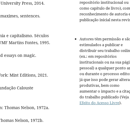
repositório institucional ou
University Press, 2014.
como capítulo de livro), co
reconhecimento de autoria 
, maximes, sentences.
publicação inicial nesta revis
ia e capitalismo. Séculos
Autores têm permissão e sã
 WMF Martins Fontes, 1995.
estimulados a publicar e
distribuir seu trabalho onli
d essays on magic.
(ex.: em repositórios
institucionais ou na sua pág
pessoal) a qualquer ponto a
ou durante o processo editor
k: Mint Editions, 2021.
já que isso pode gerar alter
produtivas, bem como
Fundação Calouste
aumentar o impacto e a cita
do trabalho publicado (Veja
Efeito do Acesso Livre
).
: Thomas Nelson, 1972a.
: Thomas Nelson, 1972b.