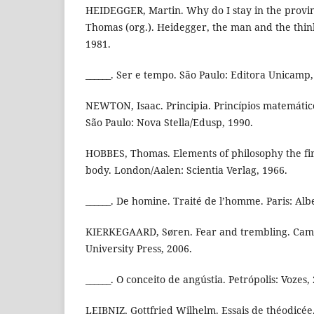
HEIDEGGER, Martin. Why do I stay in the provi
Thomas (org.). Heidegger, the man and the thin
1981.
______. Ser e tempo. São Paulo: Editora Unicamp,
NEWTON, Isaac. Principia. Princípios matemáticos
São Paulo: Nova Stella/Edusp, 1990.
HOBBES, Thomas. Elements of philosophy the fir
body. London/Aalen: Scientia Verlag, 1966.
______. De homine. Traité de l’homme. Paris: Alb
KIERKEGAARD, Søren. Fear and trembling. Cam
University Press, 2006.
______. O conceito de angústia. Petrópolis: Vozes,
LEIBNIZ, Gottfried Wilhelm. Essais de théodicée.