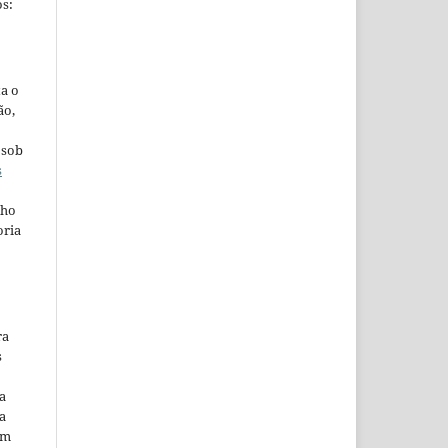
s:
ta o
ão,
 sob
s
lho
oria
ra
s
a
a
em