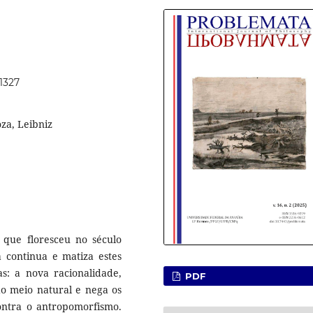
71327
oza, Leibniz
ta que floresceu no século
a continua e matiza estes
as: a nova racionalidade,
PDF
o meio natural e nega os
contra o antropomorfismo.