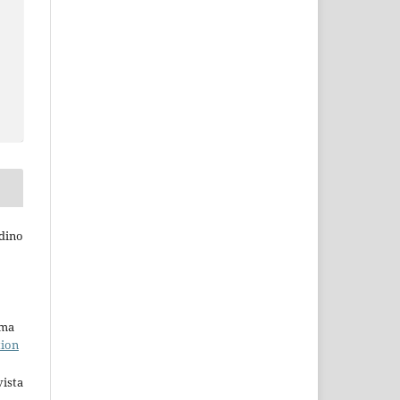
dino
uma
tion
ista